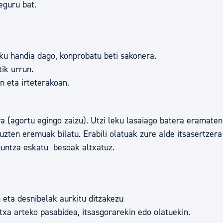
eguru bat.
sku handia dago, konprobatu beti sakonera.
ik urrun.
n eta irteterakoan.
ra (agortu egingo zaizu). Utzi leku lasaiago batera eramaten
tuzten eremuak bilatu. Erabili olatuak zure alde itsasertzera 
guntza eskatu besoak altxatuz.
n eta desnibelak aurkitu ditzakezu
xa arteko pasabidea, itsasgorarekin edo olatuekin.