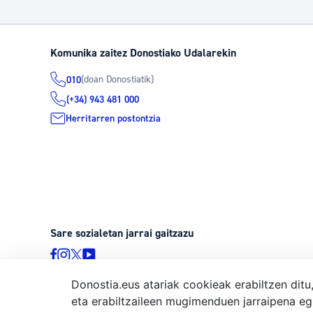
Komunika zaitez Donostiako Udalarekin
(doan Donostiatik)
010
(+34) 943 481 000
Herritarren postontzia
Sare sozialetan jarrai gaitzazu
Donostia.eus atariak cookieak erabiltzen ditu
eta erabiltzaileen mugimenduen jarraipena eg
© Donostiako Udala, Ijentea 1, 20003 Donostia