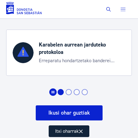
Eduki nagusira joan
Buscar
duteko
Aste Nagusia 2026
Trafiko mozketak eta garraio 
 banderei
bereziak
Ikusi ohar guztiak
Itxi oharrak