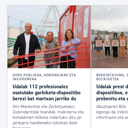
GUNE PUBLIKOA, HONDAKINAK ETA
BERDINTASUNA, 
INGURUMENA
BIZIKIDETZA
Udalak 112 profesionalez
Udalak prest 
osatutako garbiketa-dispositibo
dispositiboa, 
berezi bat martxan jarriko du
prebenitu eta 
Hiri Mantentze eta Zerbitzuetako
Abuztuaren 8tik 
Zuzendaritzak txandak, makineria eta
egongo da irekit
hondakinen bilketa indartuko ditu jai-
informazio eta a
jarduera handieneko tokietan Aste