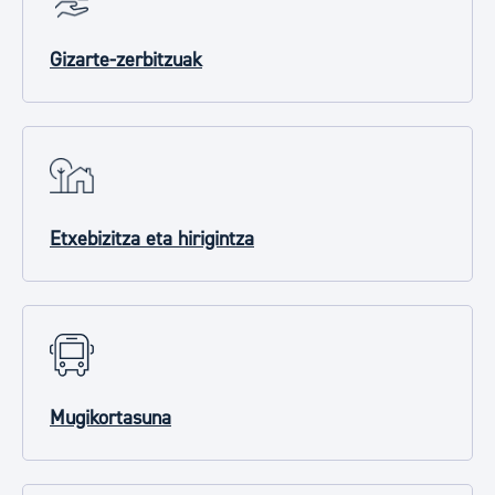
Gizarte-zerbitzuak
Etxebizitza eta hirigintza
Mugikortasuna