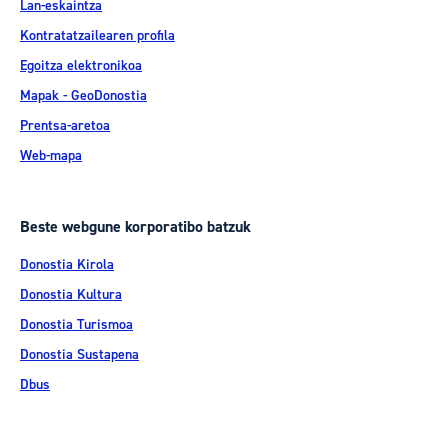
Lan-eskaintza
Kontratatzailearen profila
Egoitza elektronikoa
Mapak - GeoDonostia
Prentsa-aretoa
Web-mapa
Beste webgune korporatibo batzuk
Donostia Kirola
Donostia Kultura
Donostia Turismoa
Donostia Sustapena
Dbus