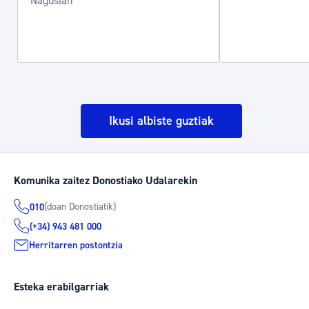
Nagusian
Ikusi albiste guztiak
Komunika zaitez Donostiako Udalarekin
(doan Donostiatik)
010
(+34) 943 481 000
Herritarren postontzia
Esteka erabilgarriak