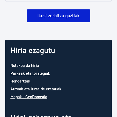
Ikusi zerbitzu guztiak
Hiria ezagutu
Nolakoa da hiria
Parkeak eta lorategiak
Hondartzak
Auzoak eta lurralde eremuak
Mapak - GeoDonostia