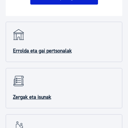
Errolda eta gai pertsonalak
Zergak eta isunak