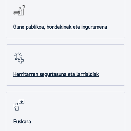
Gune publikoa, hondakinak eta ingurumena
Herritarren segurtasuna eta larrialdiak
Euskara