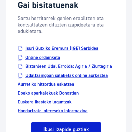
Gai bisitatuenak
Sartu herritarrek gehien erabiltzen eta
kontsultatzen dituzten izapideetara eta
edukietara.
Isuri Gutxiko Eremura (IGE) Sarbidea
Online ordainketa
Biztanleen Udal Errolda: Agiria / Ziurtagiria
Udaltzaingoan salaketak online aurkeztea
Aurretiko hitzordua eskatzea
Doako aparkalekuak Donostian
Euskara ikasteko laguntzak
Hondartzak: intereseko informazioa
Ikusi izapide guztiak