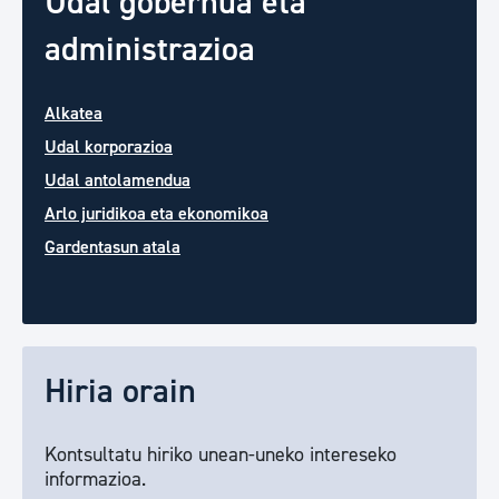
Udal gobernua eta
administrazioa
Alkatea
Udal korporazioa
Udal antolamendua
Arlo juridikoa eta ekonomikoa
Gardentasun atala
Hiria orain
Kontsultatu hiriko unean-uneko intereseko
informazioa.