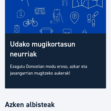
Udako mugikortasun
neurriak
Ezagutu Donostian modu eroso, azkar eta
jasangarrian mugitzeko aukerak!
Azken albisteak