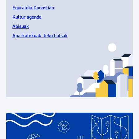
Eguraldia Donostian
Kultur agenda
Abisuak
Aparkalekuak: leku hutsak