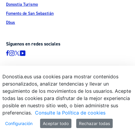
Donostia Turismo
Fomento de San Sebastián
Dbus
Síguenos en redes sociales
Donostia.eus usa cookies para mostrar contenidos
© Donostiako Udala - Ayuntamiento de Donostia / San Sebastián
personalizados, analizar tendencias y llevar un
Ijentea 1, 20003 Donostia / San Sebastián
seguimiento de los movimientos de los usuarios. Acepte
Aviso legal
todas las cookies para disfrutar de la mejor experiencia
Política de privacidad
posible en nuestro sitio web, o bien administre sus
preferencias.
Consulte la Política de cookies
Política de cookies
Declaración de accesibilidad
Configuración
Aceptar todo
Rechazar todas