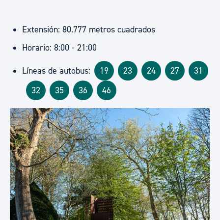
Extensión: 80.777 metros cuadrados
Horario: 8:00 - 21:00
Líneas de autobus:
19
23
24
27
31
32
35
36
46