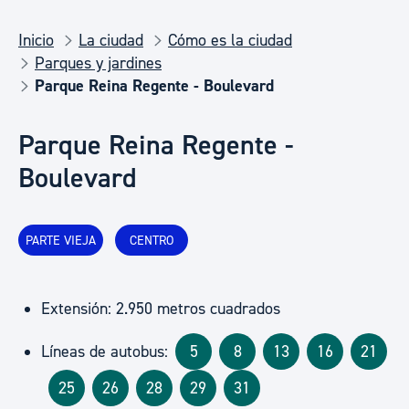
Inicio
La ciudad
Cómo es la ciudad
Parques y jardines
Parque Reina Regente - Boulevard
Parque Reina Regente -
Boulevard
PARTE VIEJA
CENTRO
Extensión: 2.950 metros cuadrados
Líneas de autobus:
5
8
13
16
21
25
26
28
29
31