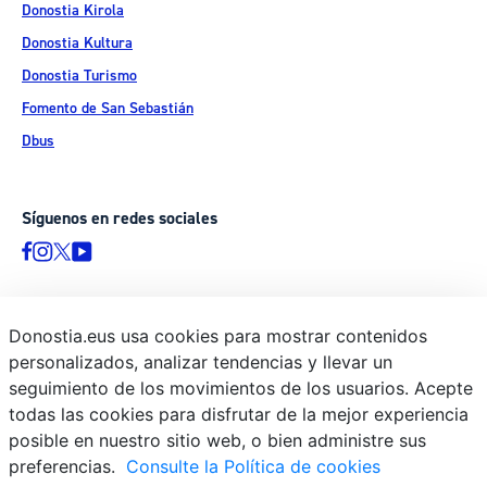
Donostia Kirola
Donostia Kultura
Donostia Turismo
Fomento de San Sebastián
Dbus
Síguenos en redes sociales
Donostia.eus usa cookies para mostrar contenidos
© Donostiako Udala - Ayuntamiento de Donostia / San Sebastián
personalizados, analizar tendencias y llevar un
Ijentea 1, 20003 Donostia / San Sebastián
seguimiento de los movimientos de los usuarios. Acepte
Aviso legal
todas las cookies para disfrutar de la mejor experiencia
Política de privacidad
posible en nuestro sitio web, o bien administre sus
preferencias.
Consulte la Política de cookies
Política de cookies