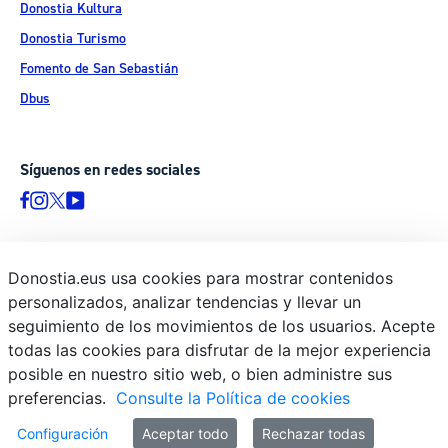
Donostia Kultura
Donostia Turismo
Fomento de San Sebastián
Dbus
Síguenos en redes sociales
Donostia.eus usa cookies para mostrar contenidos
© Donostiako Udala - Ayuntamiento de Donostia / San Sebastián
personalizados, analizar tendencias y llevar un
Ijentea 1, 20003 Donostia / San Sebastián
seguimiento de los movimientos de los usuarios. Acepte
Aviso legal
todas las cookies para disfrutar de la mejor experiencia
Política de privacidad
posible en nuestro sitio web, o bien administre sus
preferencias.
Consulte la Política de cookies
Política de cookies
Declaración de accesibilidad
Configuración
Aceptar todo
Rechazar todas