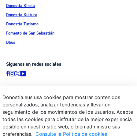
Donostia Kirola
Donostia Kultura
Donostia Turismo
Fomento de San Sebastián
Dbus
Síguenos en redes sociales
Donostia.eus usa cookies para mostrar contenidos
© Donostiako Udala - Ayuntamiento de Donostia / San Sebastián
personalizados, analizar tendencias y llevar un
Ijentea 1, 20003 Donostia / San Sebastián
seguimiento de los movimientos de los usuarios. Acepte
Aviso legal
todas las cookies para disfrutar de la mejor experiencia
Política de privacidad
posible en nuestro sitio web, o bien administre sus
preferencias.
Consulte la Política de cookies
Política de cookies