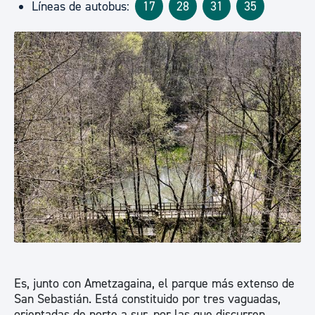
Líneas de autobus:
17
28
31
35
Es, junto con Ametzagaina, el parque más extenso de
San Sebastián. Está constituido por tres vaguadas,
orientadas de norte a sur, por las que discurren