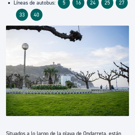
Líneas de autobus:
5
16
24
25
27
33
40
Situados a lo largo de la playa de Ondarreta, están