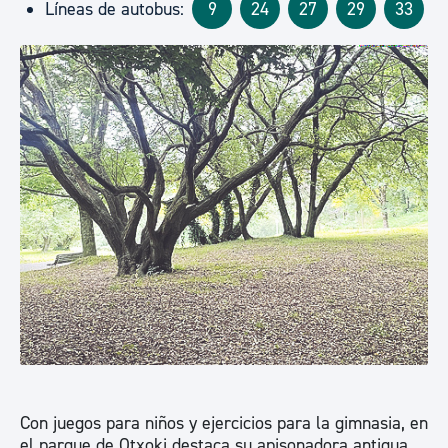
Líneas de autobus:
9
24
27
29
33
Con juegos para niños y ejercicios para la gimnasia, en
el parque de Otxoki destaca su apisonadora antigua,