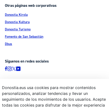
Otras páginas web corporativas
Donostia Kirola
Donostia Kultura
Donostia Turismo
Fomento de San Sebastián
Dbus
Síguenos en redes sociales
Donostia.eus usa cookies para mostrar contenidos
© Donostiako Udala - Ayuntamiento de Donostia / San Sebastián
personalizados, analizar tendencias y llevar un
Ijentea 1, 20003 Donostia / San Sebastián
seguimiento de los movimientos de los usuarios. Acepte
Aviso legal
todas las cookies para disfrutar de la mejor experiencia