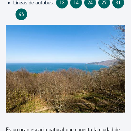
Líneas de autobus:
13
14
24
27
31
46
Es un gran espacio natural que conecta la ciudad de