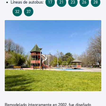
Líneas de autobus:
17
21
23
26
28
32
37
Remodelado íntegramente en 2002, fue diseñado