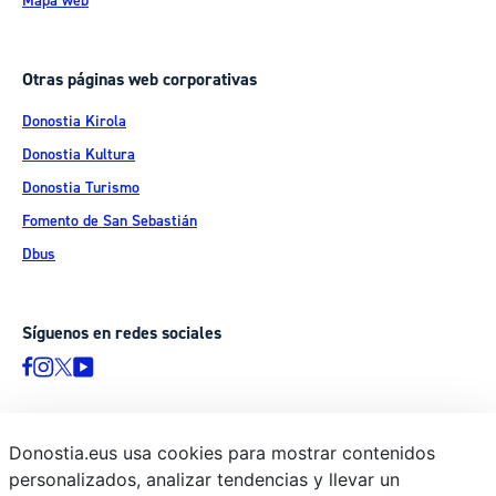
Mapa web
Otras páginas web corporativas
Donostia Kirola
Donostia Kultura
Donostia Turismo
Fomento de San Sebastián
Dbus
Síguenos en redes sociales
Donostia.eus usa cookies para mostrar contenidos
© Donostiako Udala - Ayuntamiento de Donostia / San Sebastián
personalizados, analizar tendencias y llevar un
Ijentea 1, 20003 Donostia / San Sebastián