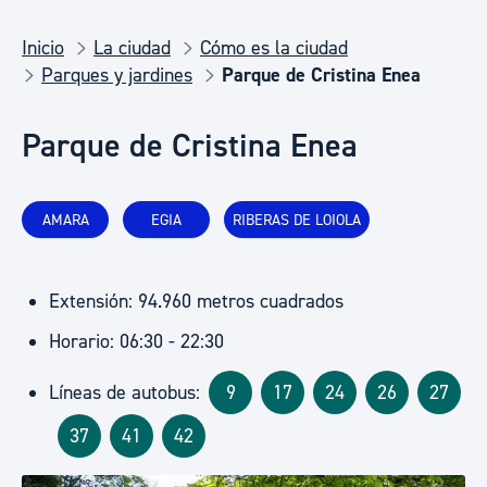
Inicio
La ciudad
Cómo es la ciudad
Parques y jardines
Parque de Cristina Enea
Parque de Cristina Enea
AMARA
EGIA
RIBERAS DE LOIOLA
Extensión: 94.960 metros cuadrados
Horario: 06:30 - 22:30
Líneas de autobus:
9
17
24
26
27
37
41
42