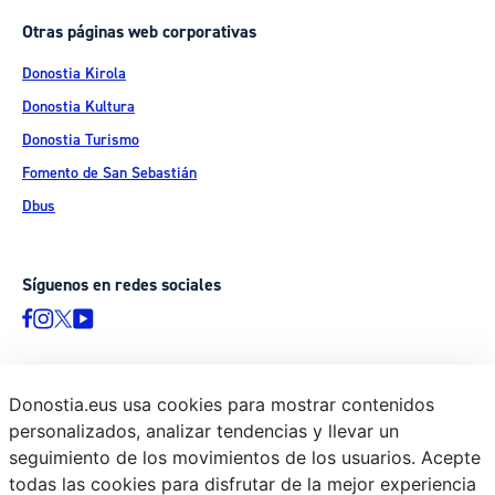
Otras páginas web corporativas
Donostia Kirola
Donostia Kultura
Donostia Turismo
Fomento de San Sebastián
Dbus
Síguenos en redes sociales
Donostia.eus usa cookies para mostrar contenidos
© Donostiako Udala - Ayuntamiento de Donostia / San Sebastián
personalizados, analizar tendencias y llevar un
Ijentea 1, 20003 Donostia / San Sebastián
seguimiento de los movimientos de los usuarios. Acepte
Aviso legal
todas las cookies para disfrutar de la mejor experiencia