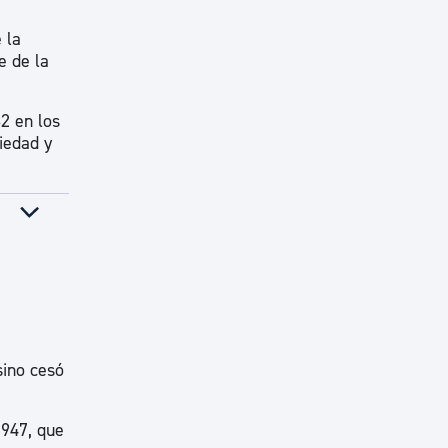
 la
e de la
2 en los
ciedad y
sino cesó
1947, que