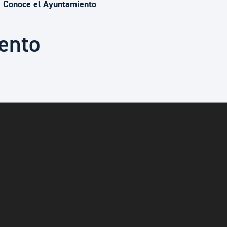
Euskera
Conoce el Ayuntamiento
ento
Desarrollo económico 
Igualdad, Derechos Hu
Cultura
Turismo