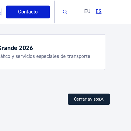
Buscar
EU
ES
Contacto
Grande 2026
áfico y servicios especiales de transporte
mo
Cerrar avisos
esiduos y medioambiente