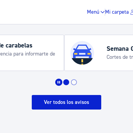
Menú
Mi carpeta
de carabelas
Semana 
rencia para informarte de
Cortes de tr
Impuestos y multas
Vivienda y urbanis
Ver todos los avisos
Espacio público, r