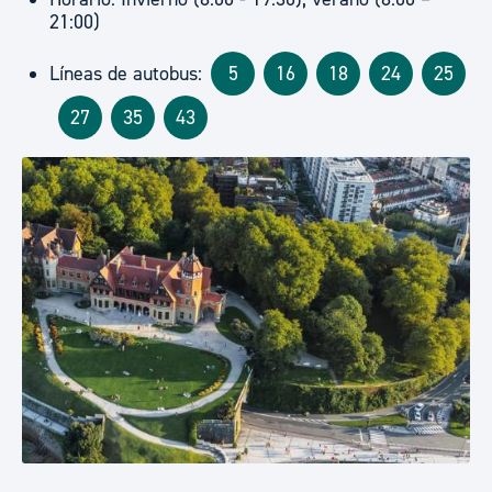
21:00)
Líneas de autobus:
5
16
18
24
25
27
35
43