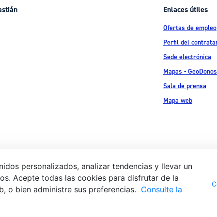
astián
Enlaces útiles
Ofertas de empleo
Perfil del contrata
Sede electrónica
Mapas - GeoDonos
Sala de prensa
Mapa web
idos personalizados, analizar tendencias y llevar un
s. Acepte todas las cookies para disfrutar de la
Aviso legal
Pol
 Ijentea 1,
C
b, o bien administre sus preferencias.
Consulte la