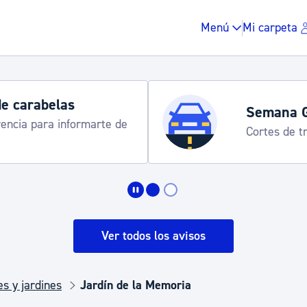
Menú
Mi carpeta
de carabelas
Semana 
rencia para informarte de
Cortes de tr
Impuestos y multas
Vivienda y urbanis
Ver todos los avisos
Espacio público, r
s y jardines
Jardín de la Memoria