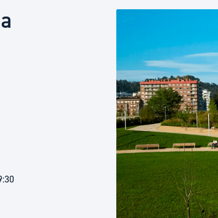
Euskera
ia
Desarrollo económico 
Igualdad, Derechos Hu
Cultura
Turismo
9:30