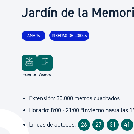
Seguridad ciudadana y emergencias
Jardín de la Memor
Salud Pública, animales y consumo
AMARA
RIBERAS DE LOIOLA
Infancia y juventud
Participación ciudadana y asociacionismo
Fuente
Aseos
Deporte
Extensión: 30.000 metros cuadrados
Horario: 8:00 - 21:00 *Invierno hasta las 1
Líneas de autobus:
26
27
31
41