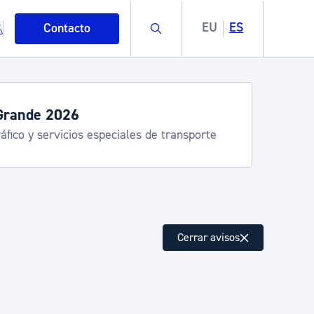
Buscar
EU
ES
Contacto
Grande 2026
áfico y servicios especiales de transporte
mo
Cerrar avisos
esiduos y medioambiente