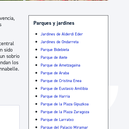
Catálogo de trámites
vencia,
Parques y jardines
s
Ayuda a la tramitación
Jardines de Alderdi Eder
Jardines de Ondarreta
central
an sido
Parque Bidebieta
un sobrio
Parque de Aiete
undan los
Parque de Ametzagaina
nnabelle.
Parque de Araba
Parque de Cristina Enea
Parque de Eustasio Amilibia
Parque de Harria
Parque de la Plaza Gipuzkoa
Parque de la Plaza Zaragoza
Parque de Larratxo
Parque del Palacio Miramar