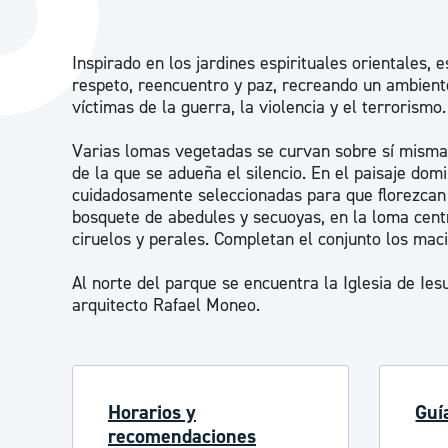
La ciudad
Actualid
La ciudad ahora
Noticias
Inspirado en los jardines espirituales orientales,
respeto, reencuentro y paz, recreando un ambient
Descubre la ciudad
Avisos
víctimas de la guerra, la violencia y el terrorismo.
La ciudad futura
Agenda cul
Varias lomas vegetadas se curvan sobre sí mismas
de la que se adueña el silencio. En el paisaje domi
cuidadosamente seleccionadas para que florezcan d
bosquete de abedules y secuoyas, en la loma centr
ciruelos y perales. Completan el conjunto los mac
Al norte del parque se encuentra la Iglesia de Ies
arquitecto Rafael Moneo.
Horarios y
Guí
recomendaciones