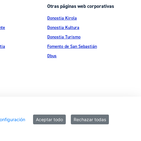
Otras páginas web corporativas
Donostia Kirola
nte
Donostia Kultura
Donostia Turismo
tia
Fomento de San Sebastián
Dbus
ítica de privacidad
Política de cookies
Declaración de accesibilidad
onfiguración
Aceptar todo
Rechazar todas