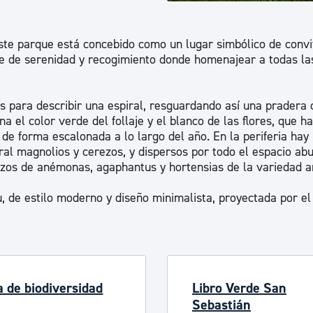
ad
Administración municipal
Tablón de anuncios oficiales
 este parque está concebido como un lugar simbólico de convi
e de serenidad y recogimiento donde homenajear a todas la
Calendario fiscal
tural
Portal de transparencia
 para describir una espiral, resguardando así una pradera 
na el color verde del follaje y el blanco de las flores, que h
e forma escalonada a lo largo del año. En la periferia hay 
al magnolios y cerezos, y dispersos por todo el espacio ab
izos de anémonas, agaphantus y hortensias de la variedad a
u, de estilo moderno y diseño minimalista, proyectada por el
a de biodiversidad
Libro Verde San
Sebastián