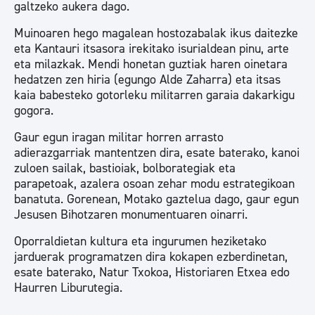
galtzeko aukera dago.
Muinoaren hego magalean hostozabalak ikus daitezke
eta Kantauri itsasora irekitako isurialdean pinu, arte
eta milazkak. Mendi honetan guztiak haren oinetara
hedatzen zen hiria (egungo Alde Zaharra) eta itsas
kaia babesteko gotorleku militarren garaia dakarkigu
gogora.
Gaur egun iragan militar horren arrasto
adierazgarriak mantentzen dira, esate baterako, kanoi
zuloen sailak, bastioiak, bolborategiak eta
parapetoak, azalera osoan zehar modu estrategikoan
banatuta. Gorenean, Motako gaztelua dago, gaur egun
Jesusen Bihotzaren monumentuaren oinarri.
Oporraldietan kultura eta ingurumen heziketako
jarduerak programatzen dira kokapen ezberdinetan,
esate baterako, Natur Txokoa, Historiaren Etxea edo
Haurren Liburutegia.