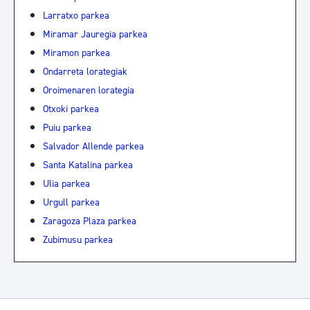
Larratxo parkea
Miramar Jauregia parkea
Miramon parkea
Ondarreta lorategiak
Oroimenaren lorategia
Otxoki parkea
Puiu parkea
Salvador Allende parkea
Santa Katalina parkea
Ulia parkea
Urgull parkea
Zaragoza Plaza parkea
Zubimusu parkea