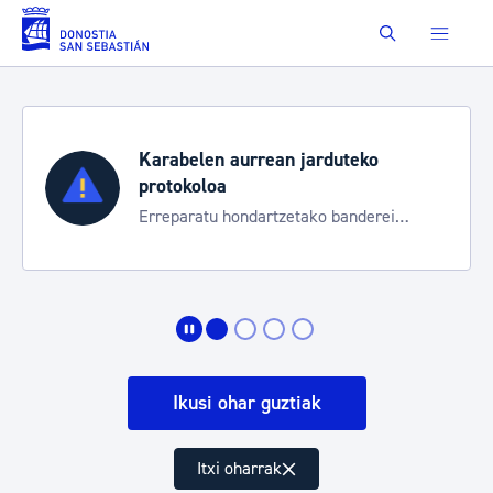
Eduki nagusira joan
Buscar
Karabelen aurrean jarduteko
protokoloa
Erreparatu hondartzetako banderei
egoeraren berri izateko
Ikusi ohar guztiak
Itxi oharrak