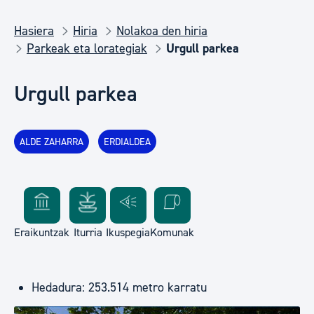
Hasiera
Hiria
Nolakoa den hiria
Parkeak eta lorategiak
Urgull parkea
Urgull parkea
ALDE ZAHARRA
ERDIALDEA
Eraikuntzak
Iturria
Ikuspegia
Komunak
Hedadura: 253.514 metro karratu