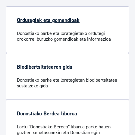
Ordutegiak eta gomendioak
Donostiako parke eta lorategietako ordutegi
orokorrei buruzko gomendioak eta informazioa
Biodibertsitatearen gida
Donostiako parke eta lorategietan biodibertsitatea
sustatzeko gida
Donostiako Berdea liburua
Lortu "Donostiako Berdea" liburua parke hauen
guztien xehetasunekin eta Donostian egin