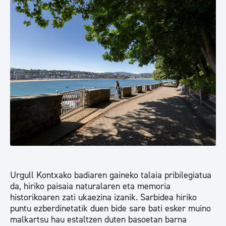
Urgull Kontxako badiaren gaineko talaia pribilegiatua
da, hiriko paisaia naturalaren eta memoria
historikoaren zati ukaezina izanik. Sarbidea hiriko
puntu ezberdinetatik duen bide sare bati esker muino
malkartsu hau estaltzen duten basoetan barna