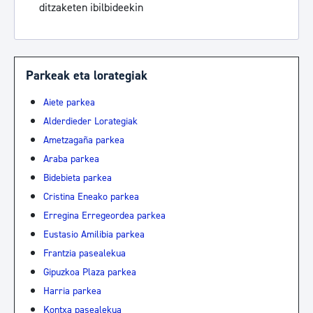
ditzaketen ibilbideekin
Parkeak eta lorategiak
Aiete parkea
Alderdieder Lorategiak
Ametzagaña parkea
Araba parkea
Bidebieta parkea
Cristina Eneako parkea
Erregina Erregeordea parkea
Eustasio Amilibia parkea
Frantzia pasealekua
Gipuzkoa Plaza parkea
Harria parkea
Kontxa pasealekua