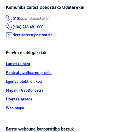
Komunika zaitez Donostiako Udalarekin
(doan Donostiatik)
010
(+34) 943 481 000
Herritarren postontzia
Esteka erabilgarriak
Lan-eskaintza
Kontratatzailearen profila
Egoitza elektronikoa
Mapak - GeoDonostia
Prentsa-aretoa
Web-mapa
Beste webgune korporatibo batzuk