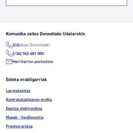
Komunika zaitez Donostiako Udalarekin
(doan Donostiatik)
010
(+34) 943 481 000
Herritarren postontzia
Esteka erabilgarriak
Lan-eskaintza
Kontratatzailearen profila
Egoitza elektronikoa
Mapak - GeoDonostia
Prentsa-aretoa