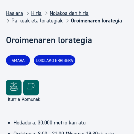
Hasiera
Hiria
Nolakoa den hiria
Parkeak eta lorategiak
Oroimenaren lorategia
Oroimenaren lorategia
AMARA
LOIOLAKO ERRIBERA
Iturria
Komunak
Hedadura: 30.000 metro karratu
Ordutegia: 8:00 - 21:00 *Neguan 19:30ak arte