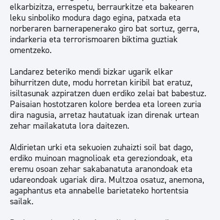
elkarbizitza, errespetu, berraurkitze eta bakearen
leku sinboliko modura dago egina, patxada eta
norberaren barnerapenerako giro bat sortuz, gerra,
indarkeria eta terrorismoaren biktima guztiak
omentzeko.
Landarez beteriko mendi bizkar ugarik elkar
bihurritzen dute, modu horretan kiribil bat eratuz,
isiltasunak azpiratzen duen erdiko zelai bat babestuz.
Paisaian hostotzaren kolore berdea eta loreen zuria
dira nagusia, arretaz hautatuak izan direnak urtean
zehar mailakatuta lora daitezen.
Aldirietan urki eta sekuoien zuhaizti soil bat dago,
erdiko muinoan magnolioak eta gereziondoak, eta
eremu osoan zehar sakabanatuta aranondoak eta
udareondoak ugariak dira. Multzoa osatuz, anemona,
agaphantus eta annabelle barietateko hortentsia
sailak.