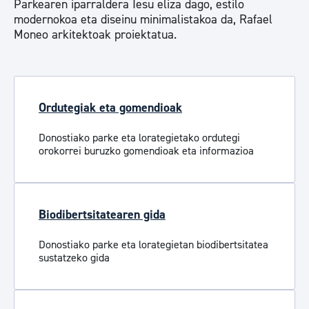
Parkearen iparraldera Iesu eliza dago, estilo
modernokoa eta diseinu minimalistakoa da, Rafael
Moneo arkitektoak proiektatua.
Ordutegiak eta gomendioak
Donostiako parke eta lorategietako ordutegi
orokorrei buruzko gomendioak eta informazioa
Biodibertsitatearen gida
Donostiako parke eta lorategietan biodibertsitatea
sustatzeko gida