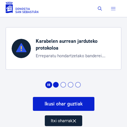
Eduki nagusira joan
Buscar
Karabelen aurrean jarduteko
protokoloa
Erreparatu hondartzetako banderei
egoeraren berri izateko
Ikusi ohar guztiak
Itxi oharrak