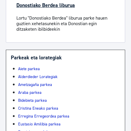
Donostiako Berdea liburua
Lortu "Donostiako Berdea" liburua parke hauen
guztien xehetasunekin eta Donostian egin
ditzaketen ibilbideekin
Parkeak eta lorategiak
Aiete parkea
Alderdieder Lorategiak
Ametzagaña parkea
Araba parkea
Bidebieta parkea
Cristina Eneako parkea
Erregina Erregeordea parkea
Eustasio Amilibia parkea