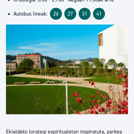
Autobus lineak:
26
27
31
41
Ekialdeko lorategi espiritualetan inspiratuta, parkea