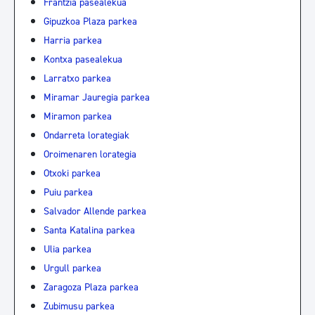
Frantzia pasealekua
Gipuzkoa Plaza parkea
Harria parkea
Kontxa pasealekua
Larratxo parkea
Miramar Jauregia parkea
Miramon parkea
Ondarreta lorategiak
Oroimenaren lorategia
Otxoki parkea
Puiu parkea
Salvador Allende parkea
Santa Katalina parkea
Ulia parkea
Urgull parkea
Zaragoza Plaza parkea
Zubimusu parkea