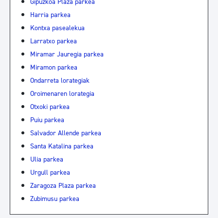
Gipuzkoa Plaza parkea
Harria parkea
Kontxa pasealekua
Larratxo parkea
Miramar Jauregia parkea
Miramon parkea
Ondarreta lorategiak
Oroimenaren lorategia
Otxoki parkea
Puiu parkea
Salvador Allende parkea
Santa Katalina parkea
Ulia parkea
Urgull parkea
Zaragoza Plaza parkea
Zubimusu parkea