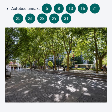
Autobus lineak:
5
8
13
16
21
25
26
28
29
31