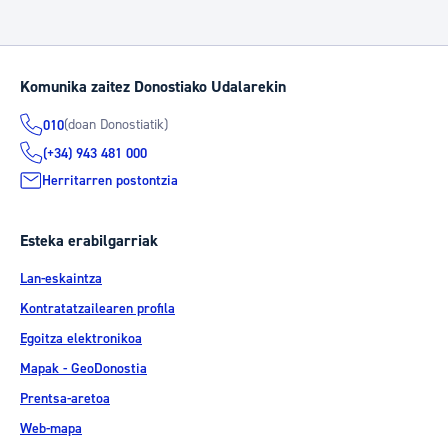
Komunika zaitez Donostiako Udalarekin
(doan Donostiatik)
010
(+34) 943 481 000
Herritarren postontzia
Esteka erabilgarriak
Lan-eskaintza
Kontratatzailearen profila
Egoitza elektronikoa
Mapak - GeoDonostia
Prentsa-aretoa
Web-mapa