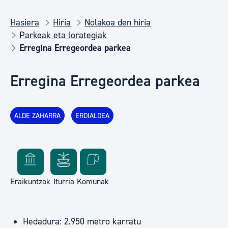
Hasiera
Hiria
Nolakoa den hiria
Parkeak eta lorategiak
Erregina Erregeordea parkea
Erregina Erregeordea parkea
ALDE ZAHARRA
ERDIALDEA
Eraikuntzak
Iturria
Komunak
Hedadura: 2.950 metro karratu