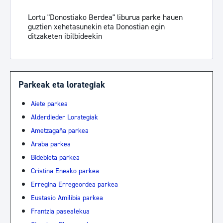
Lortu "Donostiako Berdea" liburua parke hauen
guztien xehetasunekin eta Donostian egin
ditzaketen ibilbideekin
Parkeak eta lorategiak
Aiete parkea
Alderdieder Lorategiak
Ametzagaña parkea
Araba parkea
Bidebieta parkea
Cristina Eneako parkea
Erregina Erregeordea parkea
Eustasio Amilibia parkea
Frantzia pasealekua