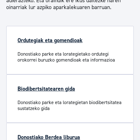
adierazteko. Eta oraindik ere ikus daitezke haren
oinarriak lur azpiko aparkalekuaren barruan.
Ordutegiak eta gomendioak
Donostiako parke eta lorategietako ordutegi
orokorrei buruzko gomendioak eta informazioa
Biodibertsitatearen gida
Donostiako parke eta lorategietan biodibertsitatea
sustatzeko gida
Donostiako Berdea liburua