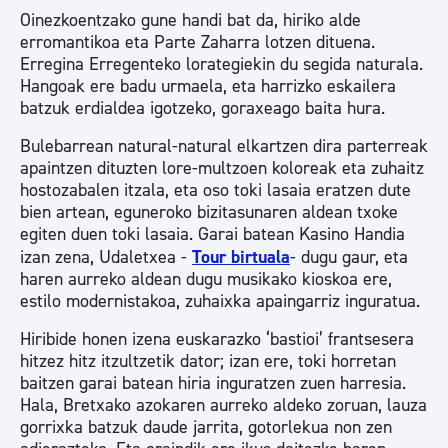
Oinezkoentzako gune handi bat da, hiriko alde
erromantikoa eta Parte Zaharra lotzen dituena.
Erregina Erregenteko lorategiekin du segida naturala.
Hangoak ere badu urmaela, eta harrizko eskailera
batzuk erdialdea igotzeko, goraxeago baita hura.
Bulebarrean natural-natural elkartzen dira parterreak
apaintzen dituzten lore-multzoen koloreak eta zuhaitz
hostozabalen itzala, eta oso toki lasaia eratzen dute
bien artean, eguneroko bizitasunaren aldean txoke
egiten duen toki lasaia. Garai batean Kasino Handia
izan zena, Udaletxea -
Tour birtuala
- dugu gaur, eta
haren aurreko aldean dugu musikako kioskoa ere,
estilo modernistakoa, zuhaixka apaingarriz inguratua.
Hiribide honen izena euskarazko ‘bastioi’ frantsesera
hitzez hitz itzultzetik dator; izan ere, toki horretan
baitzen garai batean hiria inguratzen zuen harresia.
Hala, Bretxako azokaren aurreko aldeko zoruan, lauza
gorrixka batzuk daude jarrita, gotorlekua non zen