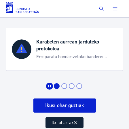
Eduki nagusira joan
Buscar
Karabelen aurrean jarduteko
protokoloa
Erreparatu hondartzetako banderei
egoeraren berri izateko
Ikusi ohar guztiak
Itxi oharrak