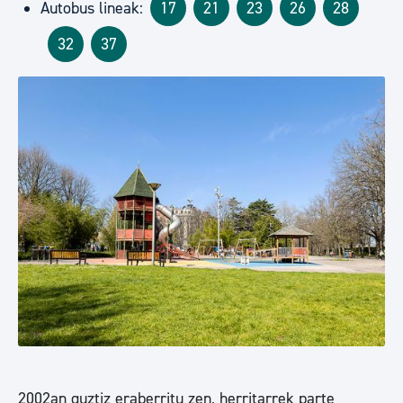
Autobus lineak:
17
21
23
26
28
32
37
2002an guztiz eraberritu zen, herritarrek parte