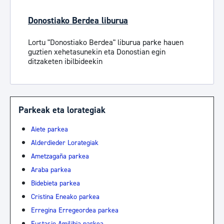
Donostiako Berdea liburua
Lortu "Donostiako Berdea" liburua parke hauen
guztien xehetasunekin eta Donostian egin
ditzaketen ibilbideekin
Parkeak eta lorategiak
Aiete parkea
Alderdieder Lorategiak
Ametzagaña parkea
Araba parkea
Bidebieta parkea
Cristina Eneako parkea
Erregina Erregeordea parkea
Eustasio Amilibia parkea