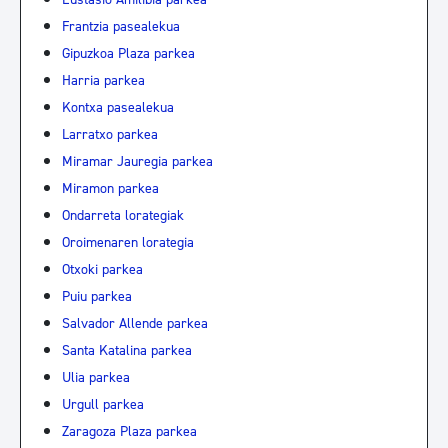
Frantzia pasealekua
Gipuzkoa Plaza parkea
Harria parkea
Kontxa pasealekua
Larratxo parkea
Miramar Jauregia parkea
Miramon parkea
Ondarreta lorategiak
Oroimenaren lorategia
Otxoki parkea
Puiu parkea
Salvador Allende parkea
Santa Katalina parkea
Ulia parkea
Urgull parkea
Zaragoza Plaza parkea