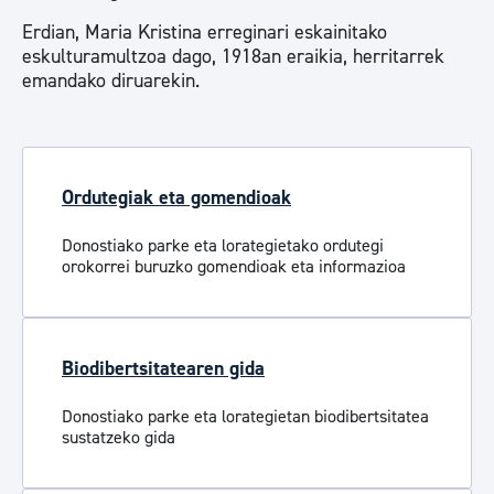
Erdian, Maria Kristina erreginari eskainitako
eskulturamultzoa dago, 1918an eraikia, herritarrek
emandako diruarekin.
Ordutegiak eta gomendioak
Donostiako parke eta lorategietako ordutegi
orokorrei buruzko gomendioak eta informazioa
Biodibertsitatearen gida
Donostiako parke eta lorategietan biodibertsitatea
sustatzeko gida