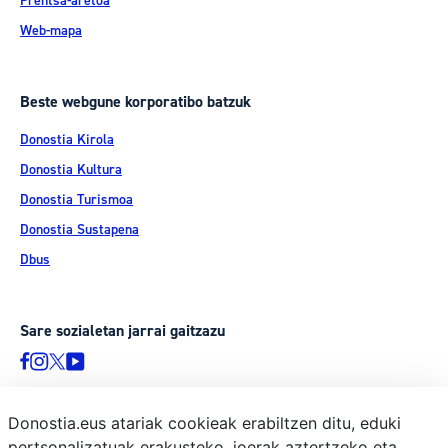
Prentsa-aretoa
Web-mapa
Beste webgune korporatibo batzuk
Donostia Kirola
Donostia Kultura
Donostia Turismoa
Donostia Sustapena
Dbus
Sare sozialetan jarrai gaitzazu
Donostia.eus atariak cookieak erabiltzen ditu, eduki
pertsonalizatuak erakusteko, joerak aztertzeko eta