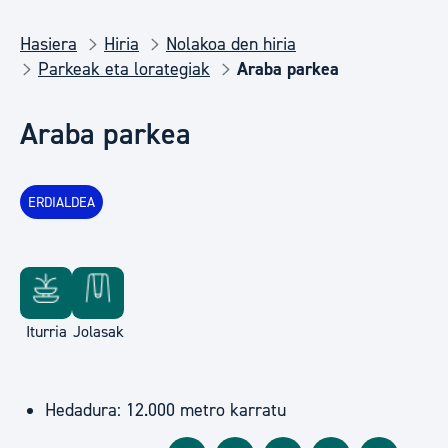
Hasiera
Hiria
Nolakoa den hiria
Parkeak eta lorategiak
Araba parkea
Araba parkea
ERDIALDEA
Iturria
Jolasak
Hedadura: 12.000 metro karratu