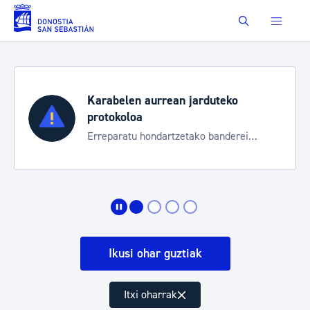
Eduki nagusira joan
Buscar
Karabelen aurrean jarduteko
protokoloa
Erreparatu hondartzetako banderei
egoeraren berri izateko
Ikusi ohar guztiak
Itxi oharrak