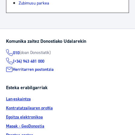
Zubimusu parkea
Komunika zaitez Donostiako Udalarekin
(doan Donostiatik)
010
(+34) 943 481 000
Herritarren postontzia
Esteka erabilgarriak
Lan-eskaintza
Kontratatzailearen profila
Egoitza elektronikoa
Mapak - GeoDonostia