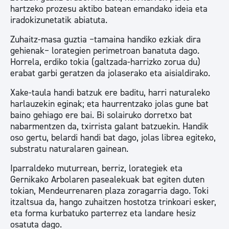
hartzeko prozesu aktibo batean emandako ideia eta
iradokizunetatik abiatuta.
Zuhaitz-masa guztia −tamaina handiko ezkiak dira
gehienak− lorategien perimetroan banatuta dago.
Horrela, erdiko tokia (galtzada-harrizko zorua du)
erabat garbi geratzen da jolaserako eta aisialdirako.
Xake-taula handi batzuk ere baditu, harri naturaleko
harlauzekin eginak; eta haurrentzako jolas gune bat
baino gehiago ere bai. Bi solairuko dorretxo bat
nabarmentzen da, txirrista galant batzuekin. Handik
oso gertu, belardi handi bat dago, jolas librea egiteko,
substratu naturalaren gainean.
Iparraldeko muturrean, berriz, lorategiek eta
Gernikako Arbolaren pasealekuak bat egiten duten
tokian, Mendeurrenaren plaza zoragarria dago. Toki
itzaltsua da, hango zuhaitzen hostotza trinkoari esker,
eta forma kurbatuko parterrez eta landare hesiz
osatuta dago.