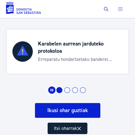
Eduki nagusira joan
Buscar
Karabelen aurrean jarduteko
protokoloa
Erreparatu hondartzetako banderei
egoeraren berri izateko
Ikusi ohar guztiak
Itxi oharrak