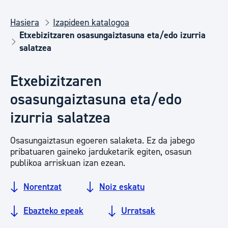
Hasiera
Izapideen katalogoa
Etxebizitzaren osasungaiztasuna eta/edo izurria
salatzea
Etxebizitzaren
osasungaiztasuna eta/edo
izurria salatzea
Osasungaiztasun egoeren salaketa. Ez da jabego
pribatuaren gaineko jarduketarik egiten, osasun
publikoa arriskuan izan ezean.
Norentzat
Noiz eskatu
Ebazteko epeak
Urratsak