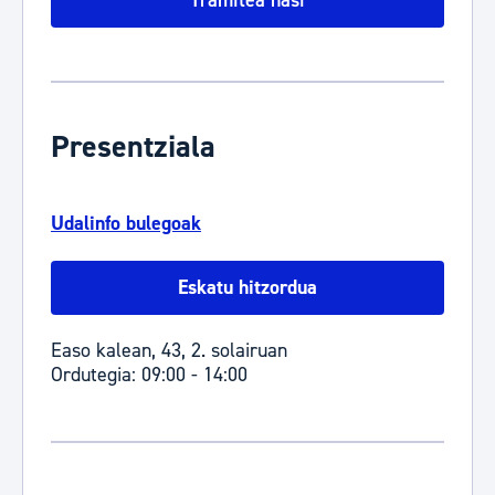
Tramitea hasi
Presentziala
Udalinfo bulegoak
Eskatu hitzordua
Easo kalean, 43, 2. solairuan
Ordutegia: 09:00 - 14:00