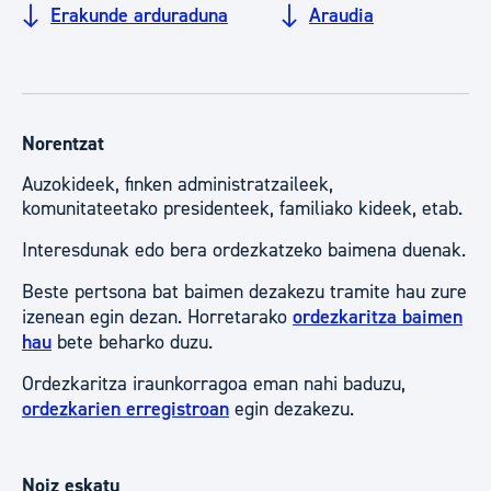
Erakunde arduraduna
Araudia
Norentzat
Auzokideek, finken administratzaileek,
komunitateetako presidenteek, familiako kideek, etab.
Interesdunak edo bera ordezkatzeko baimena duenak.
Beste pertsona bat baimen dezakezu tramite hau zure
izenean egin dezan. Horretarako
ordezkaritza baimen
hau
bete beharko duzu.
Ordezkaritza iraunkorragoa eman nahi baduzu,
ordezkarien erregistroan
egin dezakezu.
Noiz eskatu