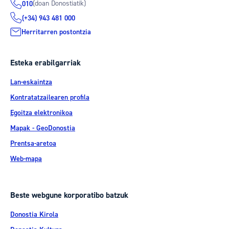
(doan Donostiatik)
010
(+34) 943 481 000
Herritarren postontzia
Esteka erabilgarriak
Lan-eskaintza
Kontratatzailearen profila
Egoitza elektronikoa
Mapak - GeoDonostia
Prentsa-aretoa
Web-mapa
Beste webgune korporatibo batzuk
Donostia Kirola