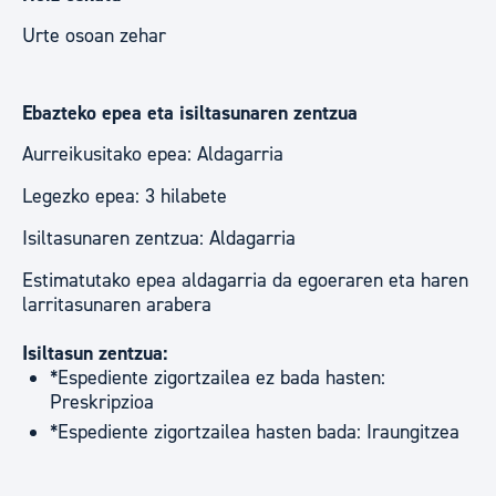
Urte osoan zehar
Ebazteko epea eta isiltasunaren zentzua
Aurreikusitako epea: Aldagarria
Legezko epea: 3 hilabete
Isiltasunaren zentzua: Aldagarria
Estimatutako epea aldagarria da egoeraren eta haren
larritasunaren arabera
Isiltasun zentzua:
*Espediente zigortzailea ez bada hasten:
Preskripzioa
*Espediente zigortzailea hasten bada: Iraungitzea