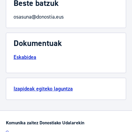
Beste batzuk
osasuna@donostia.eus
Dokumentuak
Eskabidea
Izapideak egiteko laguntza
Komunika zaitez Donostiako Udalarekin