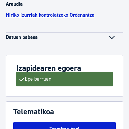
Araudia
Hiriko izurriak kontrolatzeko Ordenantza
Datuen babesa
Izapidearen egoera
Epe barruan
Telematikoa