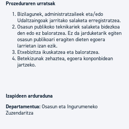
Prozeduraren urratsak
Bizilagunek, administratzaileek eta/edo
Udaltzaingoak jarritako salaketa erregistratzea.
Osasun publikoko teknikariek salaketa bidezkoa
den edo ez baloratzea. Ez da jarduketarik egiten
osasun publikoari eragiten dieten egoera
larrietan izan ezik.
Etxebizitza ikuskatzea eta baloratzea.
Betekizunak zehaztea, egoera konponbidean
jartzeko.
Izapideen arduraduna
Departamentua:
Osasun eta Ingurumeneko
Zuzendaritza