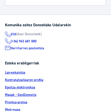
Komunika zaitez Donostiako Udalarekin
(doan Donostiatik)
010
(+34) 943 481 000
Herritarren postontzia
Esteka erabilgarriak
Lan-eskaintza
Kontratatzailearen profila
Egoitza elektronikoa
Mapak - GeoDonostia
Prentsa-aretoa
Web-mapa