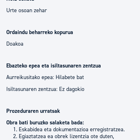
Urte osoan zehar
Ordaindu beharreko kopurua
Doakoa
Ebazteko epea eta isiltasunaren zentzua
Aurreikusitako epea: Hilabete bat
Isiltasunaren zentzua: Ez dagokio
Prozeduraren urratsak
Obra bati buruzko salaketa bada:
Eskabidea eta dokumentazioa erregistratzea.
Egiaztatzea ea obrek lizentzia ote duten,