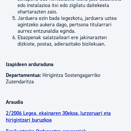
edo instalazioa itxi edo zigilatu daitekeela
ohartarazten zaio.
Jarduera ezin bada legezkotu, jarduera uztea
agintzeko aukera dago, pertsona titularrari
aurrez entzunaldia eginda.
Ebazpenak salatzaileari ere jakinarazten
dizkiote, postaz, adierazitako bizilekuan.
Izapideen arduraduna
Departamentua:
Hirigintza Sostengagarriko
Zuzendaritza
Araudia
2/2006 Legea, ekainaren 30ekoa, lurzoruari eta
hirigintzari buruzkoa