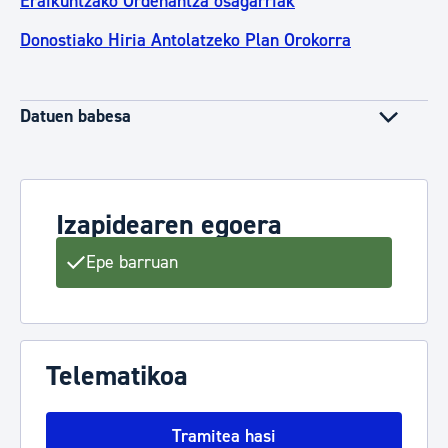
Eraikuntzako Ordenantza osagarriak
Donostiako Hiria Antolatzeko Plan Orokorra
Datuen babesa
Izapidearen egoera
Epe barruan
Telematikoa
Tramitea hasi