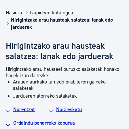
Hasiera
Izapideen katalogoa
Hirigintzako arau hausteak salatzea: lanak edo
jarduerak
Hirigintzako arau hausteak
salatzea: lanak edo jarduerak
Hirigintzako arau hausteei buruzko salaketak honako
hauek izan daitezke:
Arauen aurkako lan edo erabileren gaineko
salaketak
Jardueren alorreko salaketak
Norentzat
Noiz eskatu
Ordaindu beharreko kopurua