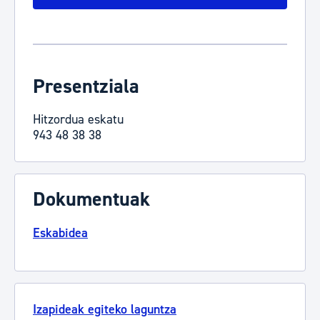
Presentziala
Hitzordua eskatu
943 48 38 38
Dokumentuak
Eskabidea
Izapideak egiteko laguntza