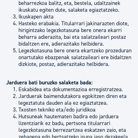
beharrezkoa balitz, eta, bestela, udaltzainek
ikuskatu egiten dute, salaketa egiaztatzeko.
Ikuskapen akta
Hasteko erabakia. Titularrari jakinarazten diote,
hirigintzako legezkotasuna bere onera ekarri
beharra adierazita, bai eta salatzaileari postaz
bidaltzen ere, adierazitako helbidera.
Legezkotasuna bere onera ekartzeko prozeduran
onartutako ebazpenak salatzaileari ere bidaltzen
dizkiote, postaz, adierazitako helbidera.
Jarduera bati buruzko salaketa bada:
Eskabidea eta dokumentazioa erregistratzea.
Jarduerak baimendutakora egokitzen diren eta
legeztatuta dauden ala ez egiaztatzea.
Txosten tekniko eta/edo juridikoa
Hutsuneak hautematen badira edo jarduera
lizentziarik ez badu, pertsona titularrari
legezkotasuna berrezartzea eskatzen zaio, eta
zehapena edo hertsatzeko isuna jaso dezakeela