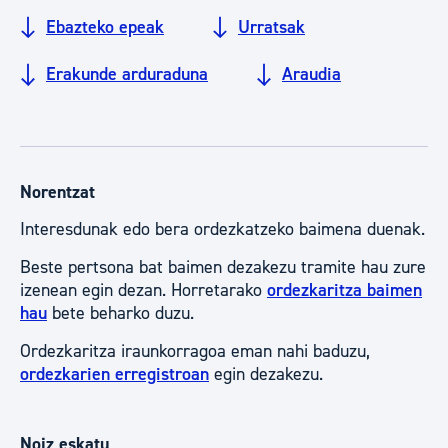
Ebazteko epeak
Urratsak
Erakunde arduraduna
Araudia
Norentzat
Interesdunak edo bera ordezkatzeko baimena duenak.
Beste pertsona bat baimen dezakezu tramite hau zure
izenean egin dezan. Horretarako
ordezkaritza baimen
hau
bete beharko duzu.
Ordezkaritza iraunkorragoa eman nahi baduzu,
ordezkarien erregistroan
egin dezakezu.
Noiz eskatu