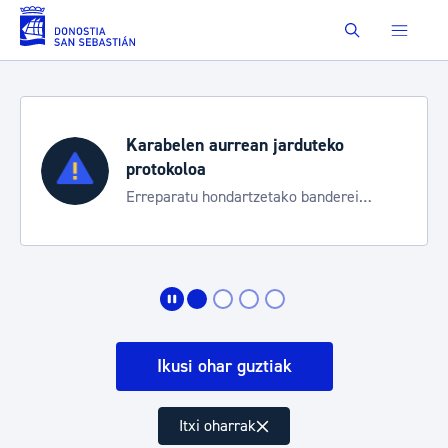
Eduki nagusira joan
Buscar
Karabelen aurrean jarduteko
protokoloa
Erreparatu hondartzetako banderei
egoeraren berri izateko
Ikusi ohar guztiak
Itxi oharrak