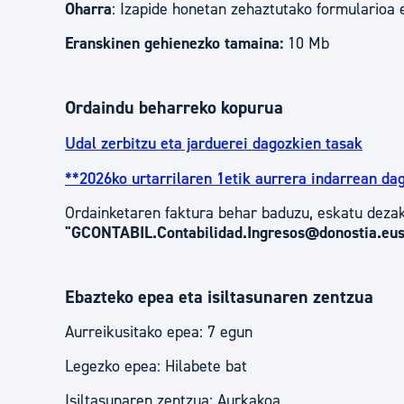
Oharra
: Izapide honetan zehaztutako formularioa 
Eranskinen gehienezko tamaina:
10 Mb
Ordaindu beharreko kopurua
Udal zerbitzu eta jarduerei dagozkien tasak
**2026ko urtarrilaren 1etik aurrera indarrean da
Ordainketaren faktura behar baduzu, eskatu dezak
"GCONTABIL.Contabilidad.Ingresos@donostia.eus
Ebazteko epea eta isiltasunaren zentzua
Aurreikusitako epea: 7 egun
Legezko epea: Hilabete bat
Isiltasunaren zentzua: Aurkakoa