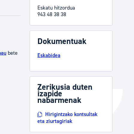
Eskatu hitzordua
Izapideen katalogoa
943 48 38 38
Tramitaziorako laguntza
Dokumentuak
hau
bete
Eskabidea
Zerikusia duten
izapide
nabarmenak
Hirigintzako kontsultak
eta ziurtagiriak