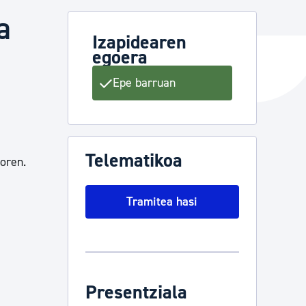
a
Izapidearen
egoera
ta enplegua
Epe barruan
ubideak eta bizikidetza
Telematikoa
oren.
Tramitea hasi
Presentziala