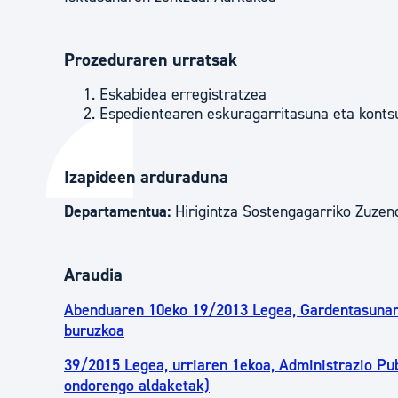
Prozeduraren urratsak
Eskabidea erregistratzea
Espedientearen eskuragarritasuna eta konts
Izapideen arduraduna
Departamentua:
Hirigintza Sostengagarriko Zuzen
Araudia
Abenduaren 10eko 19/2013 Legea, Gardentasunari
buruzkoa
39/2015 Legea, urriaren 1ekoa, Administrazio Pub
ondorengo aldaketak)