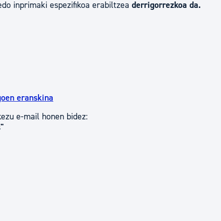
edo inprimaki espezifikoa erabiltzea
derrigorrezkoa da.
goen eranskina
ezu e-mail honen bidez:
"