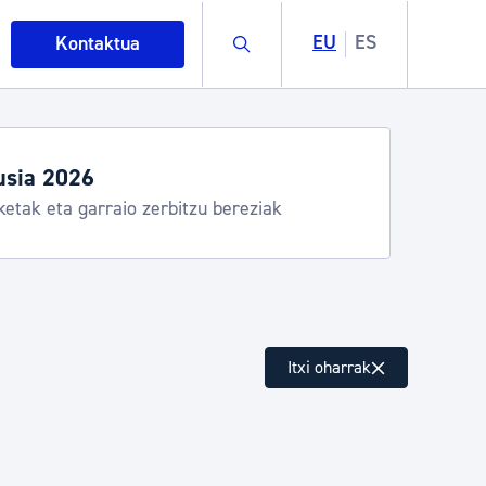
Buscar
EU
ES
Kontaktua
Aste Nagusia 2026: egitar
Abuztuak 8-15
intza
Itxi oharrak
ndakinak eta ingurumena