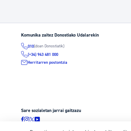
Komunika zaitez Donostiako Udalarekin
(doan Donostiatik)
010
(+34) 943 481 000
Herritarren postontzia
Sare sozialetan jarrai gaitzazu