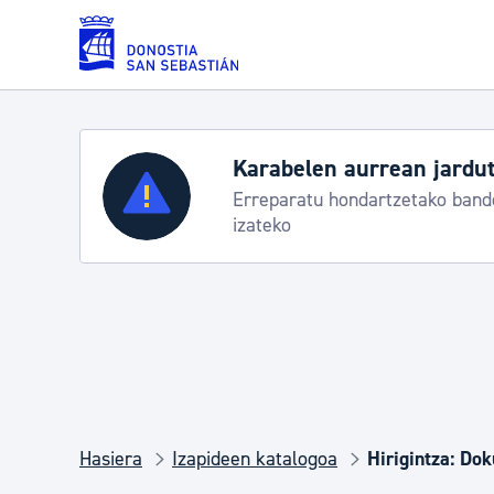
Eduki nagusira joan
urrean jarduteko protokoloa
Zerbitzuak
dartzetako banderei egoeraren berri
Errolda eta gai pertsonalak
Gizarte-zerbitzuak
Mugikortasuna
Hasiera
Izapideen katalogoa
Hirigintza: Do