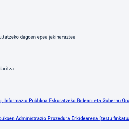
ultatzeko dagoen epea jakinaraztea
daritza
, Informazio Publikoa Eskuratzeko Bideari eta Gobernu On
likoen Administrazio Prozedura Erkidearena (testu finkatu