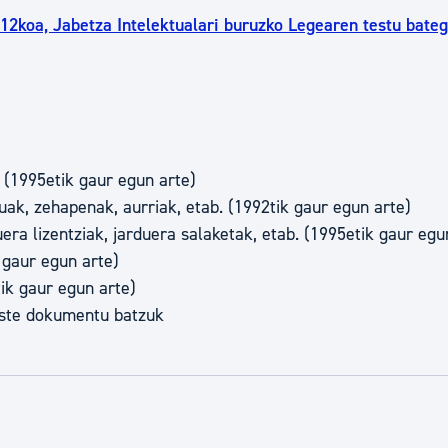
12koa, Jabetza Intelektualari buruzko Legearen testu bateg
k (1995etik gaur egun arte)
ak, zehapenak, aurriak, etab. (1992tik gaur egun arte)
era lizentziak, jarduera salaketak, etab. (1995etik gaur egu
 gaur egun arte)
ik gaur egun arte)
beste dokumentu batzuk