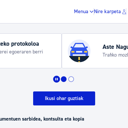
Menua
Nire karpeta
Aste Nagusia 2026
Trafiko mozketak eta garraio zerbitzu bereziak
Zergak eta isunak
Etxebizitza eta hirig
Ikusi ohar guztiak
Gune publikoa, ho
kumentuen sarbidea, kontsulta eta kopia