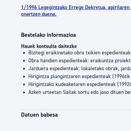
1/1996 Legegintzako Errege Dekretua, apirilaren 
onartzen duena.
Bestelako informazioa
Hauek kontsulta daitezke
Bizitegi eraikinetako obra txikien espedientea
Obra handien espedienteak: eraikuntza proiektu
Jarduera espedienteak: lokaletako obrak, jardu
Hirigintza plangintzaren espedienteak (1996tik
Hirigintzako kudeaketaren espedienteak (1992t
Azken urteetan Sailak sortu edo jaso dituen 
Datuen babesa