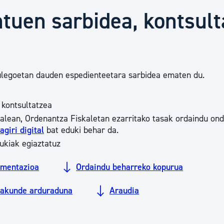
Euskara
tuen sarbidea, kontsult
Garapen ekonomikoa e
bulegoetan dauden espedienteetara sarbidea ematen du.
Berdintasuna, Giza Esk
 kontsultatzea
Kultura
alean, Ordenantza Fiskaletan ezarritako tasak ordaindu ond
agiri digital
bat eduki behar da.
ukiak egiaztatuz
Turismoa
mentazioa
Ordaindu beharreko kopurua
rakunde arduraduna
Araudia