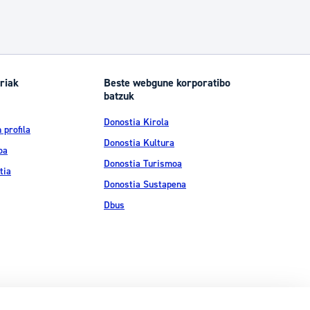
riak
Beste webgune korporatibo
batzuk
Donostia Kirola
 profila
Donostia Kultura
oa
Donostia Turismoa
tia
Donostia Sustapena
Dbus