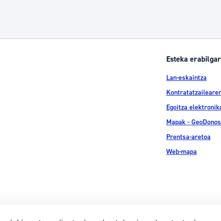
Esteka erabilgar
Lan-eskaintza
Kontratatzailearen
Egoitza elektronik
Mapak - GeoDonos
Prentsa-aretoa
Web-mapa