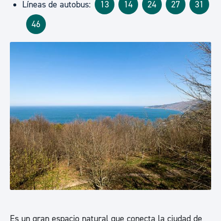
Líneas de autobus:
13
14
24
27
31
46
Es un gran espacio natural que conecta la ciudad de