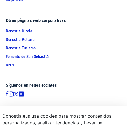
Mapa web
Otras páginas web corporativas
Donostia Kirola
Donostia Kultura
Donostia Turismo
Fomento de San Sebastián
Dbus
Síguenos en redes sociales
Donostia.eus usa cookies para mostrar contenidos
© Donostiako Udala - Ayuntamiento de Donostia / San Sebastián
personalizados, analizar tendencias y llevar un
Ijentea 1, 20003 Donostia / San Sebastián