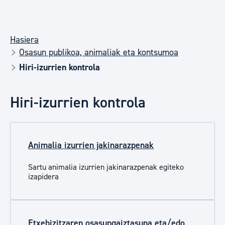
Hasiera
Osasun publikoa, animaliak eta kontsumoa
Hiri-izurrien kontrola
Hiri-izurrien kontrola
Animalia izurrien jakinarazpenak
Sartu animalia izurrien jakinarazpenak egiteko
izapidera
Etxebizitzaren osasungaiztasuna eta/edo