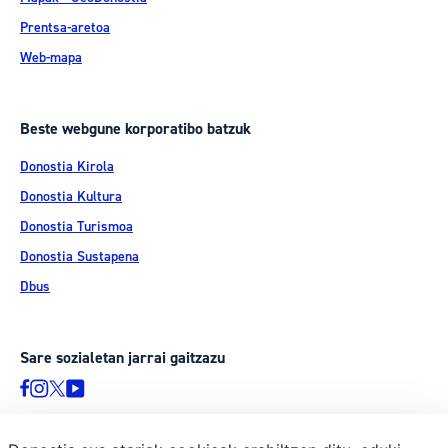
Prentsa-aretoa
Web-mapa
Beste webgune korporatibo batzuk
Donostia Kirola
Donostia Kultura
Donostia Turismoa
Donostia Sustapena
Dbus
Sare sozialetan jarrai gaitzazu