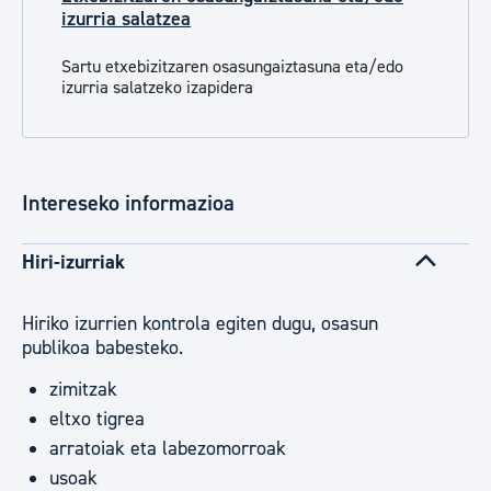
izurria salatzea
Sartu etxebizitzaren osasungaiztasuna eta/edo
izurria salatzeko izapidera
Intereseko informazioa
Hiri-izurriak
Hiriko izurrien kontrola egiten dugu, osasun
publikoa babesteko.
zimitzak
eltxo tigrea
arratoiak eta labezomorroak
usoak