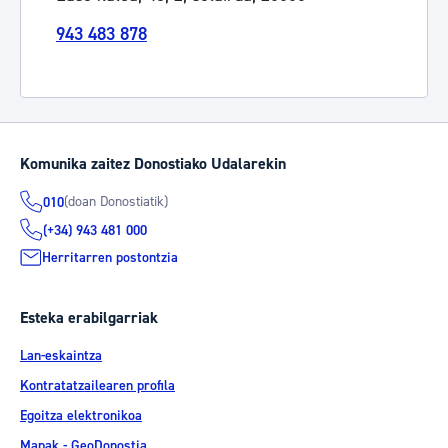
943 483 878
Komunika zaitez Donostiako Udalarekin
(doan Donostiatik)
010
(+34) 943 481 000
Herritarren postontzia
Esteka erabilgarriak
Lan-eskaintza
Kontratatzailearen profila
Egoitza elektronikoa
Mapak - GeoDonostia