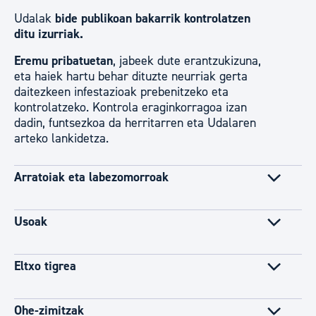
Udalak
bide publikoan bakarrik kontrolatzen
ditu izurriak.
Eremu pribatuetan
, jabeek dute erantzukizuna,
eta haiek hartu behar dituzte neurriak gerta
daitezkeen infestazioak prebenitzeko eta
kontrolatzeko. Kontrola eraginkorragoa izan
dadin, funtsezkoa da herritarren eta Udalaren
arteko lankidetza.
Arratoiak eta labezomorroak
Usoak
Eltxo tigrea
Ohe-zimitzak