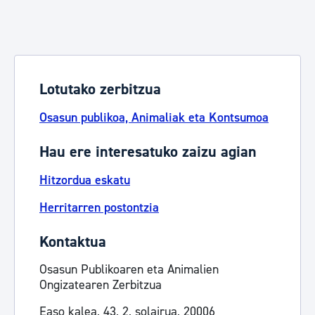
Lotutako zerbitzua
Osasun publikoa, Animaliak eta Kontsumoa
Hau ere interesatuko zaizu agian
Hitzordua eskatu
Herritarren postontzia
Kontaktua
Osasun Publikoaren eta Animalien
Ongizatearen Zerbitzua
Easo kalea, 43, 2, solairua, 20006