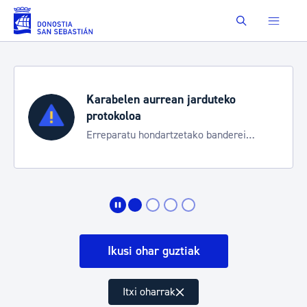
Eduki nagusira joan
Buscar
Karabelen aurrean jarduteko
protokoloa
Erreparatu hondartzetako banderei
egoeraren berri izateko
Ikusi ohar guztiak
Itxi oharrak