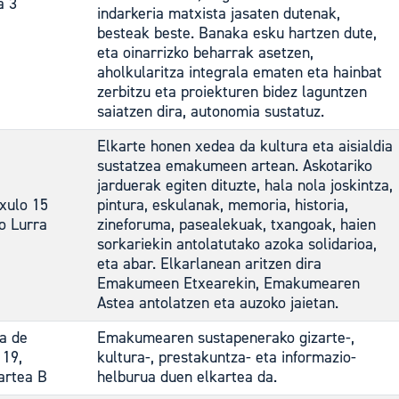
a 3
indarkeria matxista jasaten dutenak,
besteak beste. Banaka esku hartzen dute,
eta oinarrizko beharrak asetzen,
aholkularitza integrala ematen eta hainbat
zerbitzu eta proiekturen bidez laguntzen
saiatzen dira, autonomia sustatuz.
Elkarte honen xedea da kultura eta aisialdia
sustatzea emakumeen artean. Askotariko
jarduerak egiten dituzte, hala nola joskintza,
xulo 15
pintura, eskulanak, memoria, historia,
o Lurra
zineforuma, pasealekuak, txangoak, haien
sorkariekin antolatutako azoka solidarioa,
eta abar. Elkarlanean aritzen dira
Emakumeen Etxearekin, Emakumearen
Astea antolatzen eta auzoko jaietan.
na de
Emakumearen sustapenerako gizarte-,
 19,
kultura-, prestakuntza- eta informazio-
artea B
helburua duen elkartea da.