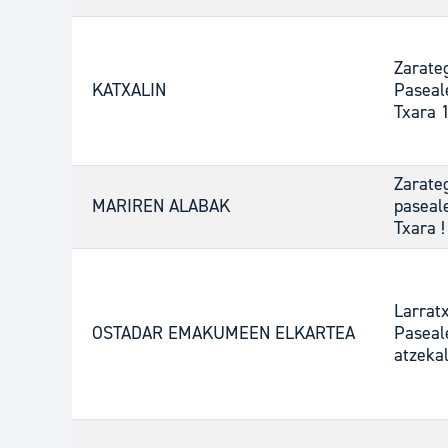
Zarate
KATXALIN
Paseal
Txara 
Zarate
MARIREN ALABAK
paseal
Txara !
Larrat
OSTADAR EMAKUMEEN ELKARTEA
Paseal
atzeka