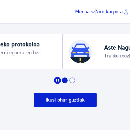
Menua
Nire karpeta
Udako ordut
araua
Udalinfo, Dono
Urgull, Honda
Zergak eta isunak
Etxebizitza eta hirig
Ikusi ohar guztiak
Gune publikoa, ho