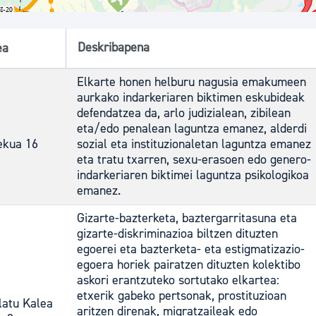
Deskribapena
ea
Elkarte honen helburu nagusia emakumeen
aurkako indarkeriaren biktimen eskubideak
defendatzea da, arlo judizialean, zibilean
eta/edo penalean laguntza emanez, alderdi
ekua 16
sozial eta instituzionaletan laguntza emanez
eta tratu txarren, sexu-erasoen edo genero-
indarkeriaren biktimei laguntza psikologikoa
emanez.
Gizarte-bazterketa, baztergarritasuna eta
gizarte-diskriminazioa biltzen dituzten
egoerei eta bazterketa- eta estigmatizazio-
egoera horiek pairatzen dituzten kolektibo
askori erantzuteko sortutako elkartea:
etxerik gabeko pertsonak, prostituzioan
latu Kalea
aritzen direnak, migratzaileak edo