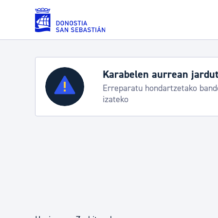
Eduki nagusira joan
Zerbitzuak
Aste Nagusia 2026: egit
Abuztuak 8-15
Errolda eta gai pertsonalak
Gizarte-zerbitzuak
Mugikortasuna