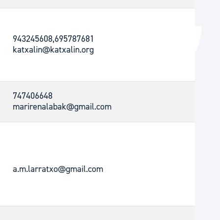
943245608,695787681
katxalin@katxalin.org
747406648
marirenalabak@gmail.com
a.m.larratxo@gmail.com