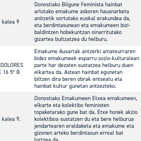
Donostiako Bilgune Feminista hainbat
arlotako emakume askoren hausnarketa
anitzetik sortutako euskal erakundea da,
 kalea 9
eta berdintasunean eta emakumeen bizi-
baldintzen hobekuntzan oinarritutako
gizartea bultzatzea du helburu.
Emakume Ausartak antzerki amateurraren
bidez emakumeek esparru sozio-kulturalean
 DOLORES
parte har dezaten sustatzea helburu duen
 16 5º B
elkartea da. Astean hainbat egunetan
biltzen dira beren obrak entseatu eta
hainbat kultur gunetan antzezteko.
Donostiako Emakumeen Etxea emakumeen,
elkarte eta kolektibo feministen
topaketarako gune bat da. Etxe honek akzio
 kalea 9.
kolektiboa sustatzen du eta bere helburua
jendartearen eraldaketa eta emakume eta
gizonen arteko berdintasun erreal bat
lortzea da.