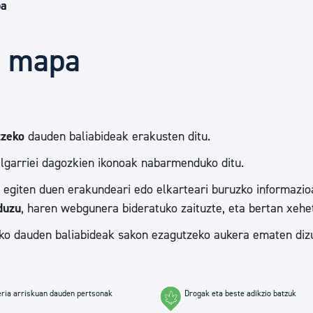
Euskara
pa
n mapa
Garapen ekonomikoa e
Berdintasuna, Giza Esk
tzeko
dauden baliabideak erakusten ditu.
lgarriei dagozkien ikonoak nabarmenduko ditu.
Kultura
 egiten duen erakundeari edo elkarteari buruzko informazio
duzu
, haren webgunera bideratuko zaituzte, eta bertan xehe
Turismoa
ko dauden baliabideak sakon ezagutzeko aukera ematen diz
ria arriskuan dauden pertsonak
Drogak eta beste adikzio batzuk