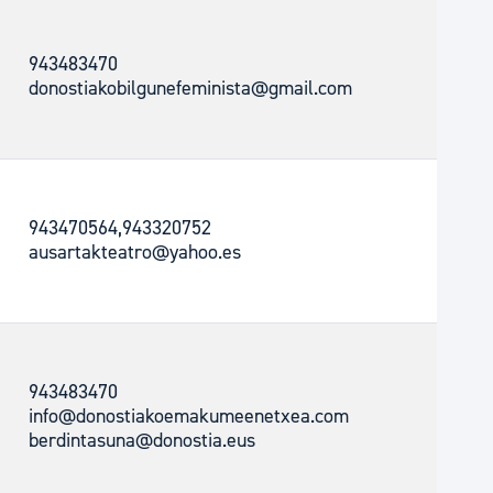
943483470
donostiakobilgunefeminista@gmail.com
943470564,943320752
ausartakteatro@yahoo.es
943483470
info@donostiakoemakumeenetxea.com
berdintasuna@donostia.eus