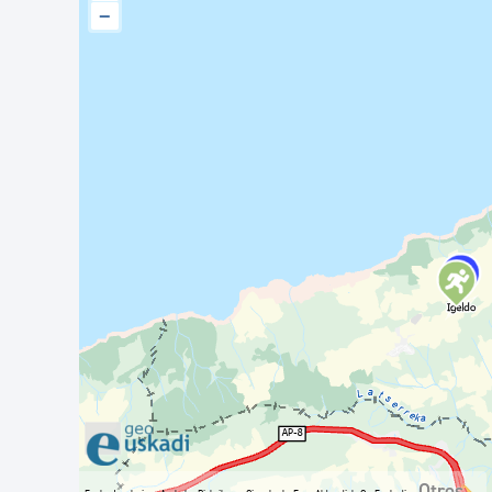
−
Otros...