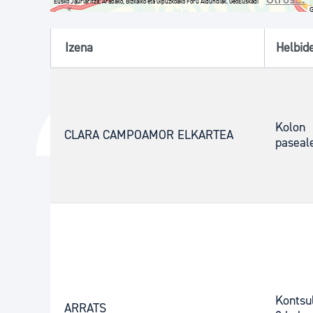
Eusko Jaurlaritza; Arabako, Bizkaiko eta Gipuzkoako Foru Aldundiak. GeoEuskadi
Ver localización en GoogleMaps
Izena
Helbid
Kolon
CLARA CAMPOAMOR ELKARTEA
paseal
Kontsu
ARRATS