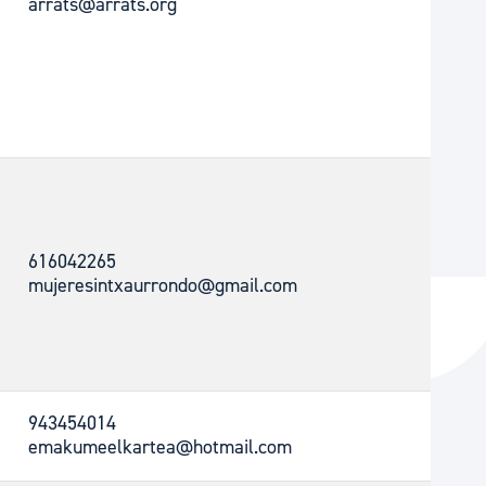
arrats@arrats.org
616042265
mujeresintxaurrondo@gmail.com
943454014
emakumeelkartea@hotmail.com