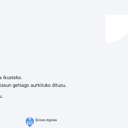
ta enplegua
ubideak eta bizikidetza
a ikusteko.
tasun gehiago aurkituko dituzu.
u.
Ekitate digitala