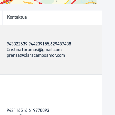
Kontaktua
943322639,944239155,629487438
Cristina15ramos@gmail.com
prensa@claracampoamor.com
943116516,619770093