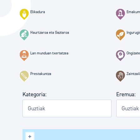
Hiria
Aktualita
Elikadura
Emakum
Hiria orain
Albisteak
Hiria ezagutu
Abisuak
Haurtzaroa eta Gaztaroa
Ingurugi
Etorkizuneko hiria
Kultur ag
Lan munduan txertatzea
Ongizate
Prestakuntza
Zaintzai
Kategoria:
Eremua:
+