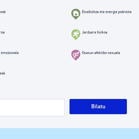
tea
Udal administrazioa
eak
Etxebizitza eta energia pobrezia
Iragarki ofizialen taula
Egutegi fiskala
roa
Jarduera fisikoa
enda
Gardentasun ataria
 emozionala
Osasun afektibo-sexuala
leak
Bilatu