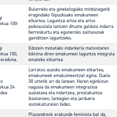
Bularreko eta ginekologiako minbiziagatik
eragindako Gipuzkoako emakumeen
gi
elkartea. Laguntza arloa eta arlos
ekua 100-
psikosoziala lantzen dituzte galduta indarra
1
berreskurtu eta eguneroko zailtasunak
gainditzen laguntzeko.
gi
Edozein motatako indarkeria matxistaren
ekua 100,
biktima diren emakumeei laguntza integrala
 eraikina.
emateko elkartea
Larratxo auzoko emakumeen elkartea,
emakumeek emakumeentzat egina. Duela
xo
30 urtetik ari da lanean. Haren eginkizun
ekua 24
nagusia da emakumeen integrazioa
ldea
sustatzea eta indartzea, prestakuntza
ikastaroen, lantegien eta jarduera
soziokulturalen bidez.
Plazandreok erakunde feminista bat da,