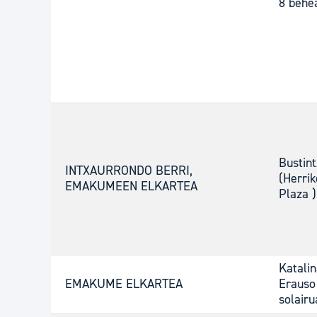
8 behe
Bustint
INTXAURRONDO BERRI,
(Herrik
EMAKUMEEN ELKARTEA
Plaza )
Katali
EMAKUME ELKARTEA
Erauso
solairu