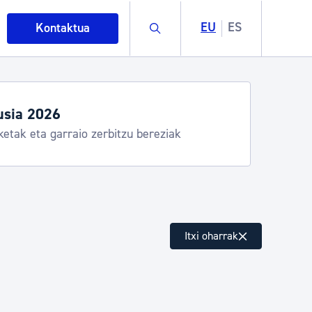
Buscar
EU
ES
Kontaktua
egiak eta zerbitzuak
stia Kirola, Donostia Kultura, San Telmo,
lea, Turismoa
intza
Itxi oharrak
ndakinak eta ingurumena