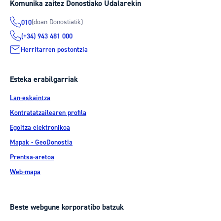
Komunika zaitez Donostiako Udalarekin
(doan Donostiatik)
010
(+34) 943 481 000
Herritarren postontzia
Esteka erabilgarriak
Lan-eskaintza
Kontratatzailearen profila
Egoitza elektronikoa
Mapak - GeoDonostia
Prentsa-aretoa
Web-mapa
Beste webgune korporatibo batzuk