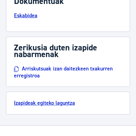
Dokumentuak
Eskabidea
Zerikusia duten izapide
nabarmenak
Arriskutsuak izan daitezkeen txakurren
erregistroa
Izapideak egiteko laguntza