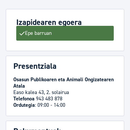
Izapidearen egoera
Epe barruan
Presentziala
Osasun Publikoaren eta Animali Ongizatearen
Atala
Easo kalea 43, 2. solairua
Telefonoa
943 483 878
Ordutegia
: 09:00 - 14:00