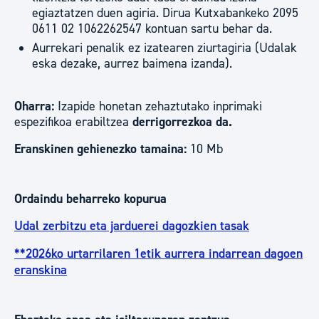
egiaztatzen duen agiria. Dirua Kutxabankeko 2095
0611 02 1062262547 kontuan sartu behar da.
Aurrekari penalik ez izatearen ziurtagiria (Udalak
eska dezake, aurrez baimena izanda).
Oharra:
Izapide honetan zehaztutako inprimaki
espezifikoa erabiltzea
derrigorrezkoa da.
Eranskinen gehienezko tamaina:
10 Mb
Ordaindu beharreko kopurua
Udal zerbitzu eta jarduerei dagozkien tasak
**2026ko urtarrilaren 1etik aurrera indarrean dagoen
eranskina