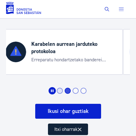
Eduki nagusira joan
Buscar
Aste Nagusia 2026
Trafiko mozketak eta garraio zerbitzu
bereziak
Ikusi ohar guztiak
Itxi oharrak