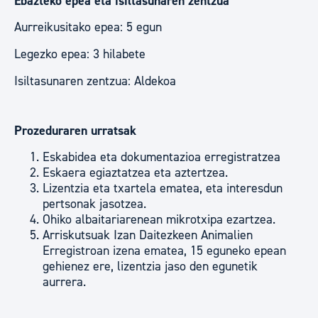
Ebazteko epea eta isiltasunaren zentzua
Aurreikusitako epea: 5 egun
Legezko epea: 3 hilabete
Isiltasunaren zentzua: Aldekoa
Prozeduraren urratsak
Eskabidea eta dokumentazioa erregistratzea
Eskaera egiaztatzea eta aztertzea.
Lizentzia eta txartela ematea, eta interesdun
pertsonak jasotzea.
Ohiko albaitariarenean mikrotxipa ezartzea.
Arriskutsuak Izan Daitezkeen Animalien
Erregistroan izena ematea, 15 eguneko epean
gehienez ere, lizentzia jaso den egunetik
aurrera.