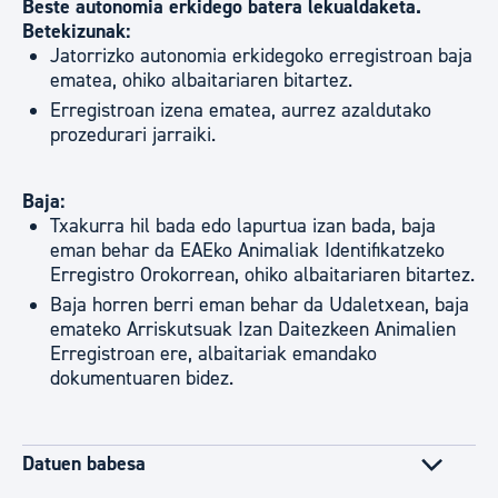
Beste autonomia erkidego batera lekualdaketa.
Betekizunak:
Jatorrizko autonomia erkidegoko erregistroan baja
ematea, ohiko albaitariaren bitartez.
Erregistroan izena ematea, aurrez azaldutako
prozedurari jarraiki.
Baja:
Txakurra hil bada edo lapurtua izan bada, baja
eman behar da EAEko Animaliak Identifikatzeko
Erregistro Orokorrean, ohiko albaitariaren bitartez.
Baja horren berri eman behar da Udaletxean, baja
emateko Arriskutsuak Izan Daitezkeen Animalien
Erregistroan ere, albaitariak emandako
dokumentuaren bidez.
Datuen babesa