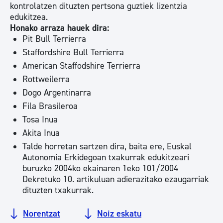
kontrolatzen dituzten pertsona guztiek lizentzia
edukitzea.
Honako arraza hauek dira:
Pit Bull Terrierra
Staffordshire Bull Terrierra
American Staffodshire Terrierra
Rottweilerra
Dogo Argentinarra
Fila Brasileroa
Tosa Inua
Akita Inua
Talde horretan sartzen dira, baita ere, Euskal
Autonomia Erkidegoan txakurrak edukitzeari
buruzko 2004ko ekainaren 1eko 101/2004
Dekretuko 10. artikuluan adierazitako ezaugarriak
dituzten txakurrak.
Norentzat
Noiz eskatu