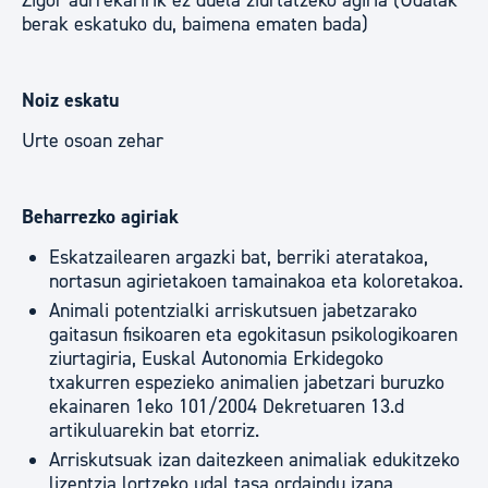
Zigor aurrekaririk ez duela ziurtatzeko agiria (Udalak
berak eskatuko du, baimena ematen bada)
Noiz eskatu
Urte osoan zehar
Beharrezko agiriak
Eskatzailearen argazki bat, berriki ateratakoa,
nortasun agirietakoen tamainakoa eta koloretakoa.
Animali potentzialki arriskutsuen jabetzarako
gaitasun fisikoaren eta egokitasun psikologikoaren
ziurtagiria, Euskal Autonomia Erkidegoko
txakurren espezieko animalien jabetzari buruzko
ekainaren 1eko 101/2004 Dekretuaren 13.d
artikuluarekin bat etorriz.
Arriskutsuak izan daitezkeen animaliak edukitzeko
lizentzia lortzeko udal tasa ordaindu izana