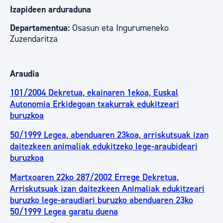
Izapideen arduraduna
Departamentua:
Osasun eta Ingurumeneko
Zuzendaritza
Araudia
101/2004 Dekretua, ekainaren 1ekoa, Euskal
Autonomia Erkidegoan txakurrak edukitzeari
buruzkoa
50/1999 Legea, abenduaren 23koa, arriskutsuak izan
daitezkeen animaliak edukitzeko lege-araubideari
buruzkoa
Martxoaren 22ko 287/2002 Errege Dekretua,
Arriskutsuak izan daitezkeen Animaliak edukitzeari
buruzko lege-araudiari buruzko abenduaren 23ko
50/1999 Legea garatu duena