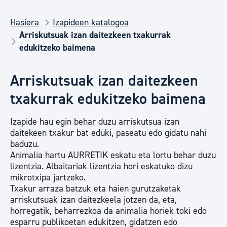
Hasiera
Izapideen katalogoa
Arriskutsuak izan daitezkeen txakurrak
edukitzeko baimena
Arriskutsuak izan daitezkeen
txakurrak edukitzeko baimena
Izapide hau egin behar duzu arriskutsua izan
daitekeen txakur bat eduki, paseatu edo gidatu nahi
baduzu.
Animalia hartu AURRETIK eskatu eta lortu behar duzu
lizentzia. Albaitariak lizentzia hori eskatuko dizu
mikrotxipa jartzeko.
Txakur arraza batzuk eta haien gurutzaketak
arriskutsuak izan daitezkeela jotzen da, eta,
horregatik, beharrezkoa da animalia horiek toki edo
esparru publikoetan edukitzen, gidatzen edo