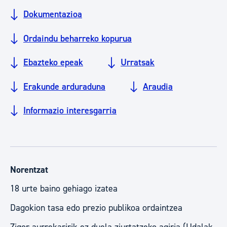
Dokumentazioa
Ordaindu beharreko kopurua
Ebazteko epeak
Urratsak
Erakunde arduraduna
Araudia
Informazio interesgarria
Norentzat
18 urte baino gehiago izatea
Dagokion tasa edo prezio publikoa ordaintzea