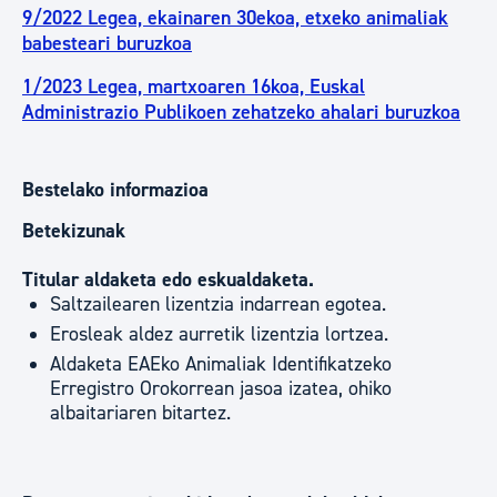
9/2022 Legea, ekainaren 30ekoa, etxeko animaliak
babesteari buruzkoa
1/2023 Legea, martxoaren 16koa, Euskal
Administrazio Publikoen zehatzeko ahalari buruzkoa
Bestelako informazioa
Betekizunak
Titular aldaketa edo eskualdaketa.
Saltzailearen lizentzia indarrean egotea.
Erosleak aldez aurretik lizentzia lortzea.
Aldaketa EAEko Animaliak Identifikatzeko
Erregistro Orokorrean jasoa izatea, ohiko
albaitariaren bitartez.