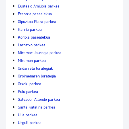
Eustasio Amilibia parkea
Frantzia pasealekua
Gipuzkoa Plaza parkea
Harria parkea
Kontxa pasealekua
Larratxo parkea
Miramar Jauregia parkea
Miramon parkea
Ondarreta lorategiak
Oroimenaren lorategia
Otxoki parkea
Puiu parkea
Salvador Allende parkea
Santa Katalina parkea
Ulia parkea
Urgull parkea