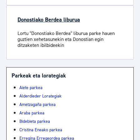
Donostiako Berdea liburua
Lortu "Donostiako Berdea" liburua parke hauen
guztien xehetasunekin eta Donostian egin
ditzaketen ibilbideekin
Parkeak eta lorategiak
Aiete parkea
Alderdieder Lorategiak
Ametzagaña parkea
Araba parkea
Bidebieta parkea
Cristina Eneako parkea
Erregina Erregeordea parkea