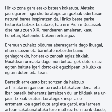
Hiriko zona garaietako batean kokatuta, Aieteko
jauregiaren inguruko lorategietan guztiak edertasun
natural barea inspiratzen du. Hiriko beste parke
historiko batzuk bezalaxe, hau ere Pierre Ducassek
diseinatu zuen XIX. mendearen amaieran, kasu
honetan, Baileneko Dukeen enkarguz.
Eremuan zuhaitz bilduma aberasgarria dago ikusgai,
ehun espezie eta barietate ezberdin baino
gehiagorekin, horietako zenbait egiaz bitxiak.
Goialdean urmaela dago, non beltxargek dotoreziaz
egiten baitute igeri dortokek eguzkipean lo kuluxka
egiten duten bitartean.
Bertatik errekasto bat sortzen da haitzulo
artifizialaren gainean turrusta bilakatzen dena, eta
ibar batetik beherantz jarraitzen du, ur bilduak eta ur-
jauzi txikiak eratuz. Lorategiek inspirazio
erromantikoa ageri dute argi eta garbi, eta larreen
artean sakabanatutako lore multzoz horniturik daude,