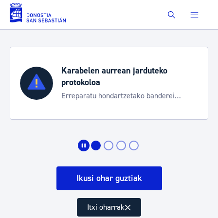
Eduki nagusira joan
Buscar
Karabelen aurrean jarduteko
protokoloa
Erreparatu hondartzetako banderei
egoeraren berri izateko
Ikusi ohar guztiak
Itxi oharrak