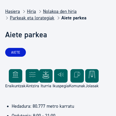
Hasiera
Hiria
Nolakoa den hiria
Parkeak eta lorategiak
Aiete parkea
Aiete parkea
AIETE
Eraikuntzak
Aintzira
Iturria
Ikuspegia
Komunak
Jolasak
Hedadura: 80.777 metro karratu
Ordutegia: 8:00 - 21:00