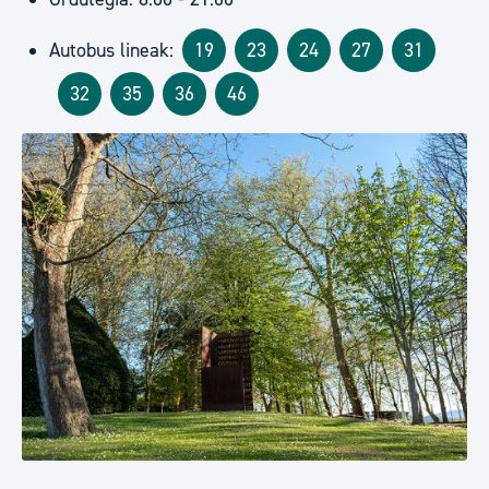
Autobus lineak:
19
23
24
27
31
32
35
36
46