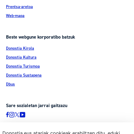
Prentsa-aretoa
Web-mapa
Beste webgune korporatibo batzuk
Donostia Kirola
Donostia Kultura
Donostia Turismoa
Donostia Sustapena
Dbus
Sare sozialetan jarrai gaitzazu
Donostia.eus atariak cookieak erabiltzen ditu, eduki