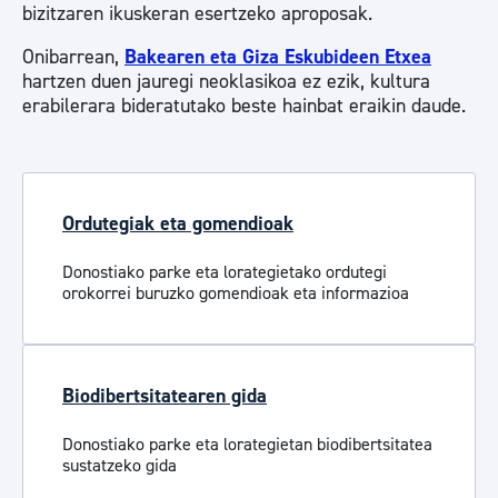
bizitzaren ikuskeran esertzeko aproposak.
Onibarrean,
Bakearen eta Giza Eskubideen Etxea
hartzen duen jauregi neoklasikoa ez ezik, kultura
erabilerara bideratutako beste hainbat eraikin daude.
Ordutegiak eta gomendioak
Donostiako parke eta lorategietako ordutegi
orokorrei buruzko gomendioak eta informazioa
Biodibertsitatearen gida
Donostiako parke eta lorategietan biodibertsitatea
sustatzeko gida