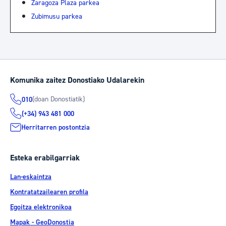
Zaragoza Plaza parkea
Zubimusu parkea
Komunika zaitez Donostiako Udalarekin
(doan Donostiatik)
010
(+34) 943 481 000
Herritarren postontzia
Esteka erabilgarriak
Lan-eskaintza
Kontratatzailearen profila
Egoitza elektronikoa
Mapak - GeoDonostia