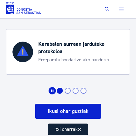
Eduki nagusira joan
Buscar
duteko
Aste Nagusia 2026
Trafiko mozketak eta garraio 
 banderei
bereziak
Ikusi ohar guztiak
Itxi oharrak