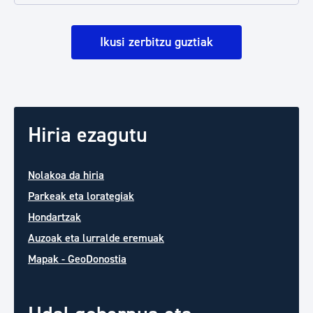
Ikusi zerbitzu guztiak
Hiria ezagutu
Nolakoa da hiria
Parkeak eta lorategiak
Hondartzak
Auzoak eta lurralde eremuak
Mapak - GeoDonostia