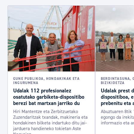
GUNE PUBLIKOA, HONDAKINAK ETA
BERDINTASUNA, 
INGURUMENA
BIZIKIDETZA
Udalak 112 profesionalez
Udalak prest 
osatutako garbiketa-dispositibo
dispositiboa, 
berezi bat martxan jarriko du
prebenitu eta 
Hiri Mantentze eta Zerbitzuetako
Abuztuaren 8tik 
Zuzendaritzak txandak, makineria eta
egongo da irekit
hondakinen bilketa indartuko ditu jai-
informazio eta a
jarduera handieneko tokietan Aste