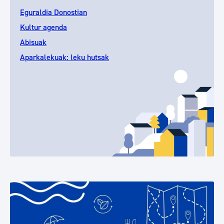
Eguraldia Donostian
Kultur agenda
Abisuak
Aparkalekuak: leku hutsak