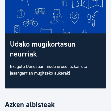
Udako mugikortasun
neurriak
Ezagutu Donostian modu eroso, azkar eta
jasangarrian mugitzeko aukerak!
Azken albisteak