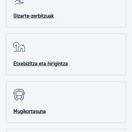
Gizarte-zerbitzuak
Etxebizitza eta hirigintza
Mugikortasuna