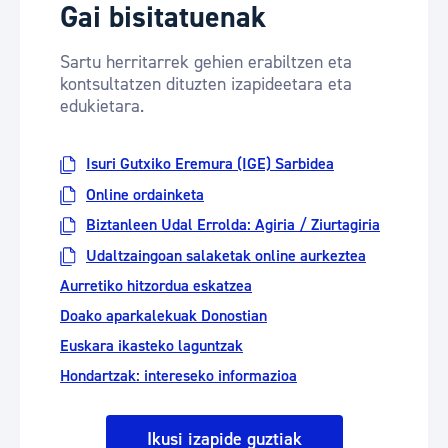
Gai bisitatuenak
Sartu herritarrek gehien erabiltzen eta
kontsultatzen dituzten izapideetara eta
edukietara.
Isuri Gutxiko Eremura (IGE) Sarbidea
Online ordainketa
Biztanleen Udal Errolda: Agiria / Ziurtagiria
Udaltzaingoan salaketak online aurkeztea
Aurretiko hitzordua eskatzea
Doako aparkalekuak Donostian
Euskara ikasteko laguntzak
Hondartzak: intereseko informazioa
Ikusi izapide guztiak