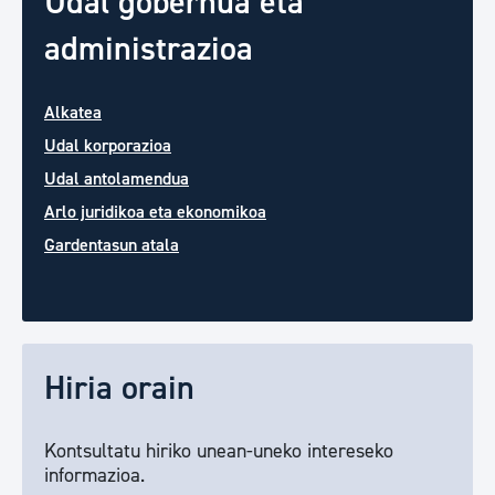
Udal gobernua eta
administrazioa
Alkatea
Udal korporazioa
Udal antolamendua
Arlo juridikoa eta ekonomikoa
Gardentasun atala
Hiria orain
Kontsultatu hiriko unean-uneko intereseko
informazioa.