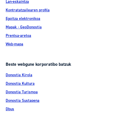
Lan-eskaintza
Kontratatzailearen profila
Egoitza elektronikoa
Mapak - GeoDonostia
Prentsa-aretoa
Web-mapa
Beste webgune korporatibo batzuk
Donostia Kirola
Donostia Kultura
Donostia Turismoa
Donostia Sustapena
Dbus