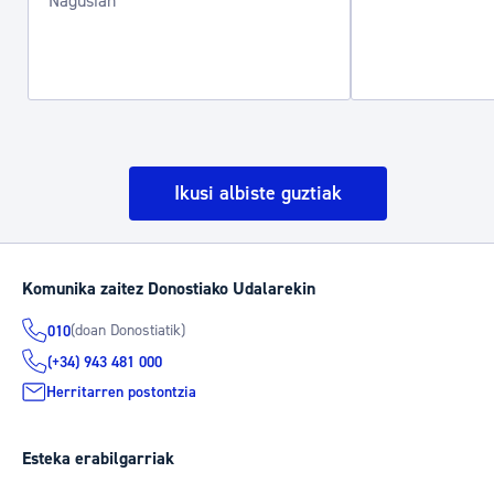
Nagusian
Ikusi albiste guztiak
Komunika zaitez Donostiako Udalarekin
(doan Donostiatik)
010
(+34) 943 481 000
Herritarren postontzia
Esteka erabilgarriak