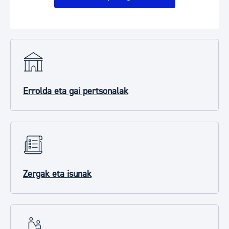
Errolda eta gai pertsonalak
Zergak eta isunak