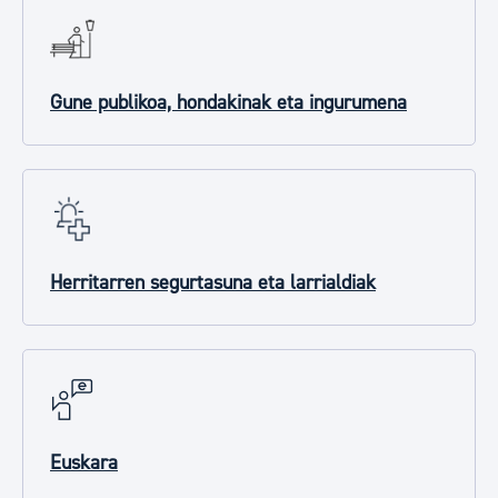
Gune publikoa, hondakinak eta ingurumena
Herritarren segurtasuna eta larrialdiak
Euskara