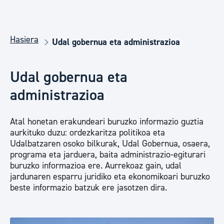
Hasiera
Udal gobernua eta administrazioa
Udal gobernua eta
administrazioa
Atal honetan erakundeari buruzko informazio guztia
aurkituko duzu: ordezkaritza politikoa eta
Udalbatzaren osoko bilkurak, Udal Gobernua, osaera,
programa eta jarduera, baita administrazio-egiturari
buruzko informazioa ere. Aurrekoaz gain, udal
jardunaren esparru juridiko eta ekonomikoari buruzko
beste informazio batzuk ere jasotzen dira.