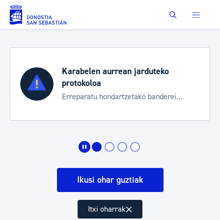
Eduki nagusira joan
Buscar
Aste Nagusia 2026
Trafiko mozketak eta garraio zerbitzu
bereziak
Ikusi ohar guztiak
Itxi oharrak