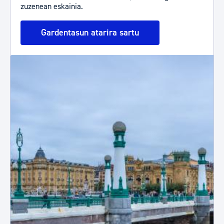
zuzenean eskainia.
Gardentasun atarira sartu