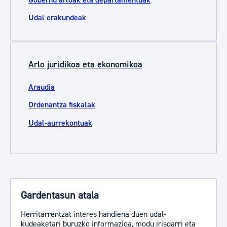
Udal erakundeak
Arlo juridikoa eta ekonomikoa
Araudia
Ordenantza fiskalak
Udal-aurrekontuak
Gardentasun atala
Herritarrentzat interes handiena duen udal-
kudeaketari buruzko informazioa, modu irisgarri eta