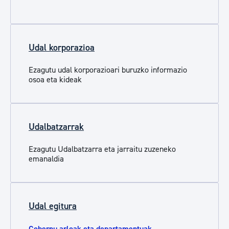
Udal korporazioa
Ezagutu udal korporazioari buruzko informazio
osoa eta kideak
Udalbatzarrak
Ezagutu Udalbatzarra eta jarraitu zuzeneko
emanaldia
Udal egitura
Gobernu arloak eta departamentuak