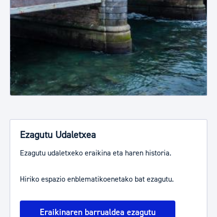
Ezagutu Udaletxea
Ezagutu udaletxeko eraikina eta haren historia.
Hiriko espazio enblematikoenetako bat ezagutu.
Eraikinaren barrualdea ezagutu