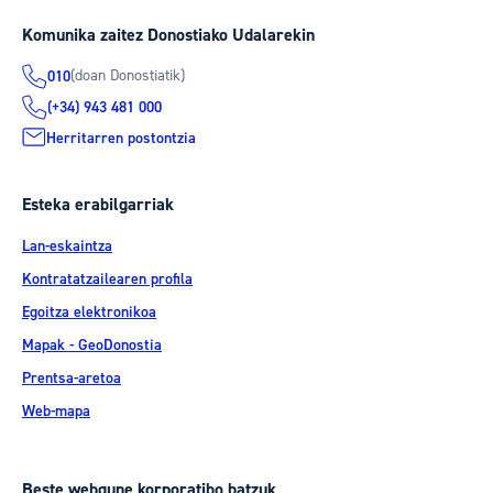
Komunika zaitez Donostiako Udalarekin
(doan Donostiatik)
010
(+34) 943 481 000
Herritarren postontzia
Esteka erabilgarriak
Lan-eskaintza
Kontratatzailearen profila
Egoitza elektronikoa
Mapak - GeoDonostia
Prentsa-aretoa
Web-mapa
Beste webgune korporatibo batzuk