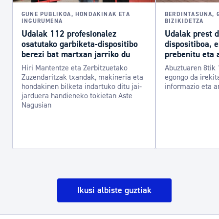
GUNE PUBLIKOA, HONDAKINAK ETA
BERDINTASUNA, 
INGURUMENA
BIZIKIDETZA
Udalak 112 profesionalez
Udalak prest 
osatutako garbiketa-dispositibo
dispositiboa, 
berezi bat martxan jarriko du
prebenitu eta 
Hiri Mantentze eta Zerbitzuetako
Abuztuaren 8tik 
Zuzendaritzak txandak, makineria eta
egongo da irekit
hondakinen bilketa indartuko ditu jai-
informazio eta a
jarduera handieneko tokietan Aste
Nagusian
Ikusi albiste guztiak