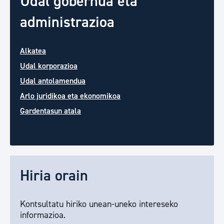
Udal gobernua eta
administrazioa
Alkatea
Udal korporazioa
Udal antolamendua
Arlo juridikoa eta ekonomikoa
Gardentasun atala
Hiria orain
Kontsultatu hiriko unean-uneko intereseko
informazioa.