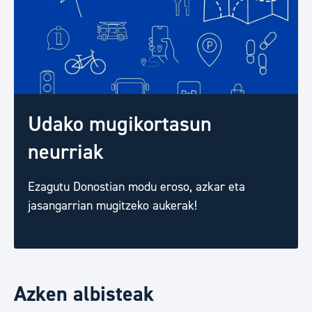
Udako mugikortasun
neurriak
Ezagutu Donostian modu eroso, azkar eta
jasangarrian mugitzeko aukerak!
Azken albisteak