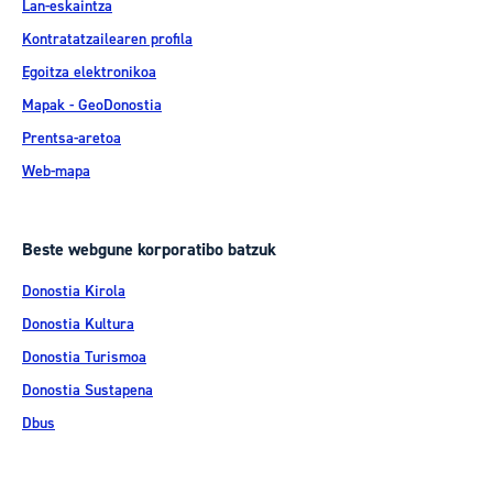
Lan-eskaintza
Kontratatzailearen profila
Egoitza elektronikoa
Mapak - GeoDonostia
Prentsa-aretoa
Web-mapa
Beste webgune korporatibo batzuk
Donostia Kirola
Donostia Kultura
Donostia Turismoa
Donostia Sustapena
Dbus