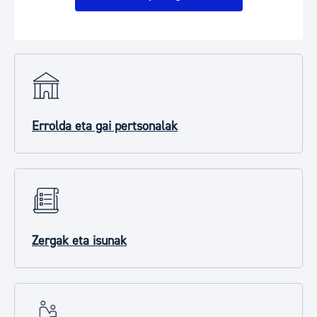
Errolda eta gai pertsonalak
Zergak eta isunak