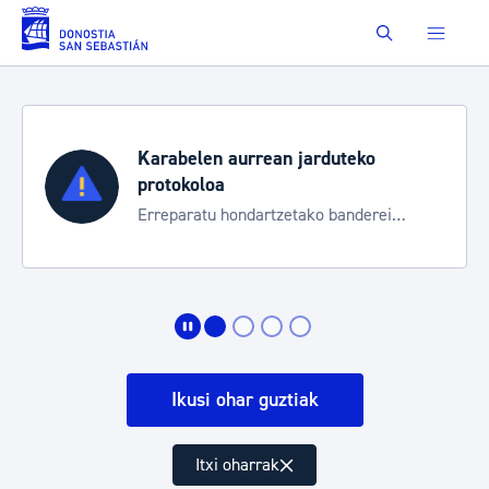
Eduki nagusira joan
Buscar
duteko
Aste Nagusia 2026
Trafiko mozketak eta garraio 
 banderei
bereziak
Ikusi ohar guztiak
Itxi oharrak