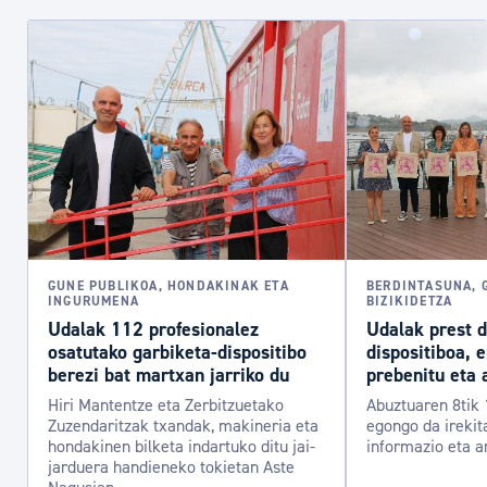
GUNE PUBLIKOA, HONDAKINAK ETA
BERDINTASUNA, 
INGURUMENA
BIZIKIDETZA
Udalak 112 profesionalez
Udalak prest 
osatutako garbiketa-dispositibo
dispositiboa, 
berezi bat martxan jarriko du
prebenitu eta 
Hiri Mantentze eta Zerbitzuetako
Abuztuaren 8tik 
Zuzendaritzak txandak, makineria eta
egongo da irekit
hondakinen bilketa indartuko ditu jai-
informazio eta a
jarduera handieneko tokietan Aste