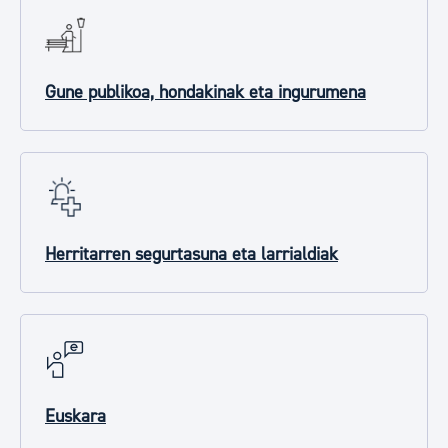
Gune publikoa, hondakinak eta ingurumena
Herritarren segurtasuna eta larrialdiak
Euskara