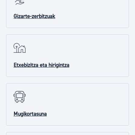
Gizarte-zerbitzuak
Etxebizitza eta hirigintza
Mugikortasuna