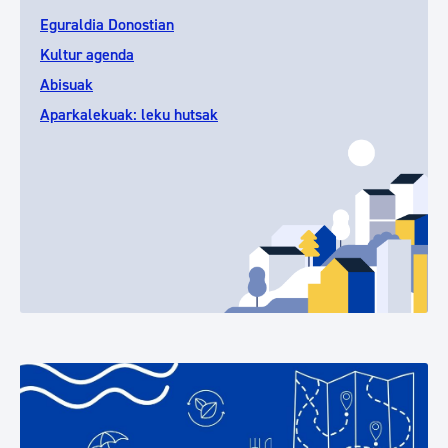
Eguraldia Donostian
Kultur agenda
Abisuak
Aparkalekuak: leku hutsak