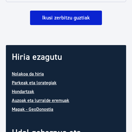
Ikusi zerbitzu guztiak
Hiria ezagutu
Nolakoa da hiria
Parkeak eta lorategiak
Hondartzak
Auzoak eta lurralde eremuak
Mapak - GeoDonostia