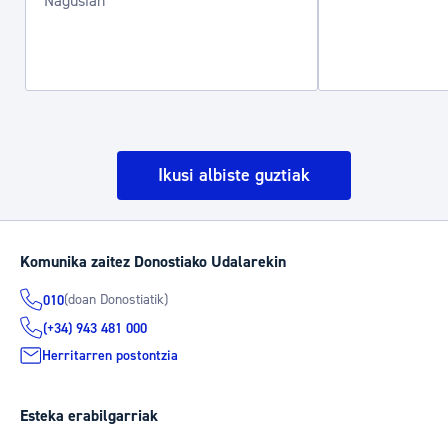
Nagusian
Ikusi albiste guztiak
Komunika zaitez Donostiako Udalarekin
(doan Donostiatik)
010
(+34) 943 481 000
Herritarren postontzia
Esteka erabilgarriak