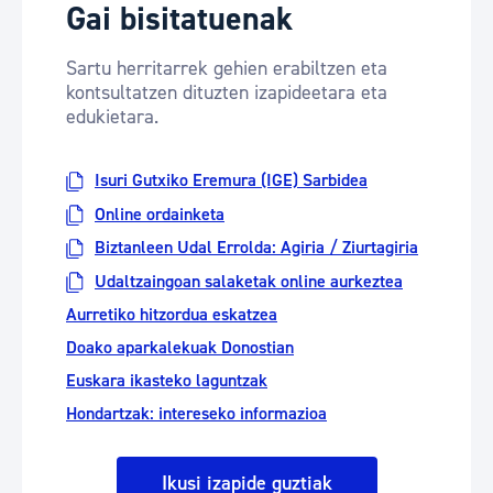
Gai bisitatuenak
Sartu herritarrek gehien erabiltzen eta
kontsultatzen dituzten izapideetara eta
edukietara.
Isuri Gutxiko Eremura (IGE) Sarbidea
Online ordainketa
Biztanleen Udal Errolda: Agiria / Ziurtagiria
Udaltzaingoan salaketak online aurkeztea
Aurretiko hitzordua eskatzea
Doako aparkalekuak Donostian
Euskara ikasteko laguntzak
Hondartzak: intereseko informazioa
Ikusi izapide guztiak