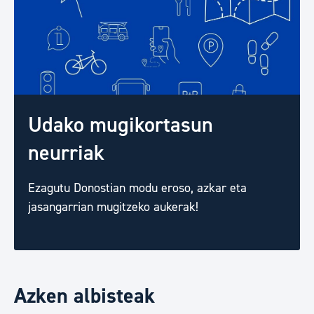
Udako mugikortasun
neurriak
Ezagutu Donostian modu eroso, azkar eta
jasangarrian mugitzeko aukerak!
Azken albisteak