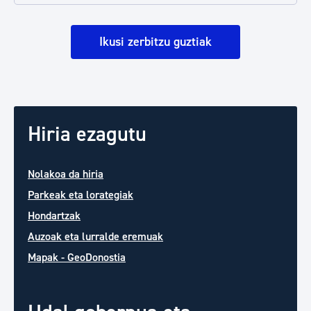
Ikusi zerbitzu guztiak
Hiria ezagutu
Nolakoa da hiria
Parkeak eta lorategiak
Hondartzak
Auzoak eta lurralde eremuak
Mapak - GeoDonostia