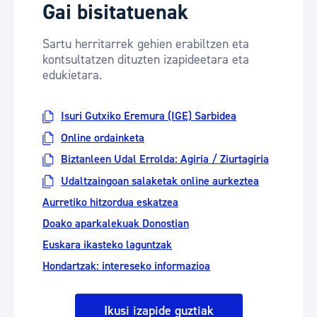
Gai bisitatuenak
Sartu herritarrek gehien erabiltzen eta
kontsultatzen dituzten izapideetara eta
edukietara.
Isuri Gutxiko Eremura (IGE) Sarbidea
Online ordainketa
Biztanleen Udal Errolda: Agiria / Ziurtagiria
Udaltzaingoan salaketak online aurkeztea
Aurretiko hitzordua eskatzea
Doako aparkalekuak Donostian
Euskara ikasteko laguntzak
Hondartzak: intereseko informazioa
Ikusi izapide guztiak