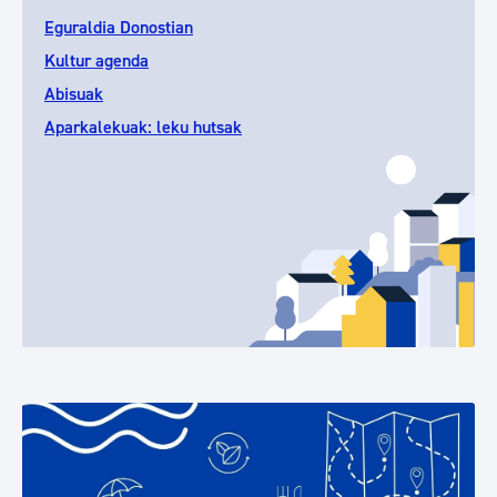
Eguraldia Donostian
Kultur agenda
Abisuak
Aparkalekuak: leku hutsak