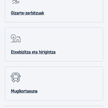
Gizarte-zerbitzuak
Etxebizitza eta hirigintza
Mugikortasuna