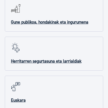
Gune publikoa, hondakinak eta ingurumena
Herritarren segurtasuna eta larrialdiak
Euskara