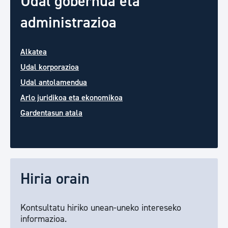
Udal gobernua eta
administrazioa
Alkatea
Udal korporazioa
Udal antolamendua
Arlo juridikoa eta ekonomikoa
Gardentasun atala
Hiria orain
Kontsultatu hiriko unean-uneko intereseko
informazioa.