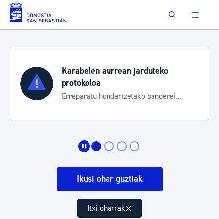
Eduki nagusira joan
Buscar
duteko
Aste Nagusia 2026
Trafiko mozketak eta garraio 
 banderei
bereziak
Ikusi ohar guztiak
Itxi oharrak