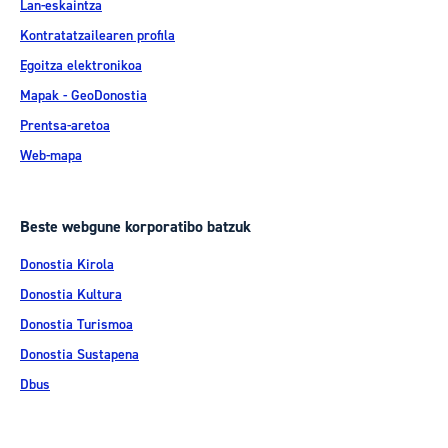
Lan-eskaintza
Kontratatzailearen profila
Egoitza elektronikoa
Mapak - GeoDonostia
Prentsa-aretoa
Web-mapa
Beste webgune korporatibo batzuk
Donostia Kirola
Donostia Kultura
Donostia Turismoa
Donostia Sustapena
Dbus