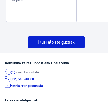
Nagusian
Ikusi albiste guztiak
Komunika zaitez Donostiako Udalarekin
(doan Donostiatik)
010
(+34) 943 481 000
Herritarren postontzia
Esteka erabilgarriak