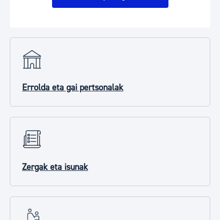
Errolda eta gai pertsonalak
Zergak eta isunak