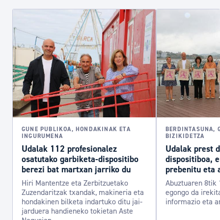
GUNE PUBLIKOA, HONDAKINAK ETA
BERDINTASUNA, 
INGURUMENA
BIZIKIDETZA
Udalak 112 profesionalez
Udalak prest 
osatutako garbiketa-dispositibo
dispositiboa, 
berezi bat martxan jarriko du
prebenitu eta 
Hiri Mantentze eta Zerbitzuetako
Abuztuaren 8tik 
Zuzendaritzak txandak, makineria eta
egongo da irekit
hondakinen bilketa indartuko ditu jai-
informazio eta a
jarduera handieneko tokietan Aste