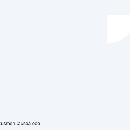
ta enplegua
ubideak eta bizikidetza
 ikusmen lausoa edo