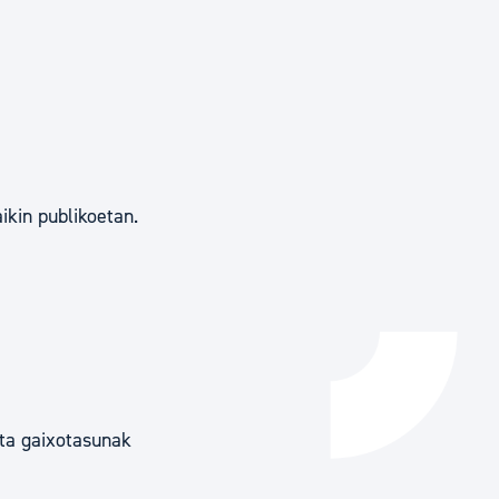
Izapideen katalogoa
Tramitaziorako laguntza
ikin publikoetan.
ta gaixotasunak