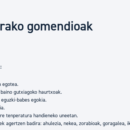
Euskara
arako gomendioak
Garapen ekonomikoa e
Berdintasuna, Giza Esk
k:
Kultura
n egotea.
Turismoa
e baino gutxiagoko haurtxoak.
a eguzki-babes egokia.
ia.
z ere tenperatura handieneko uneetan.
ek agertzen badira: ahulezia, nekea, zorabioak, goragalea,