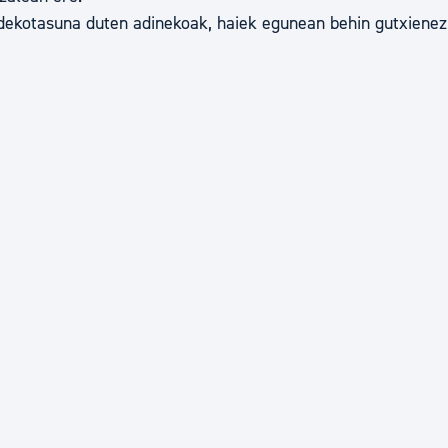
ndekotasuna duten adinekoak, haiek egunean behin gutxienez 