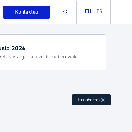
Buscar
EU
ES
Kontaktua
usia 2026
ketak eta garraio zerbitzu bereziak
intza
Itxi oharrak
ndakinak eta ingurumena