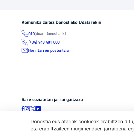
Komunika zaitez Donostiako Udalarekin
(doan Donostiatik)
010
(+34) 943 481 000
Herritarren postontzia
Sare sozialetan jarrai gaitzazu
Donostia.eus atariak cookieak erabiltzen ditu
eta erabiltzaileen mugimenduen jarraipena eg
© Donostiako Udala, Ijentea 1, 20003 Donostia