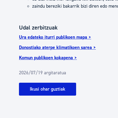
zaindu bereziki bakarrik bizi diren edo me
Udal zerbitzuak
Ura edateko iturri publikoen mapa >
Donostiako aterpe klimatikoen sarea >
Komun publikoen kokapena >
2026/07/19 argitaratua
Ikusi ohar guztiak