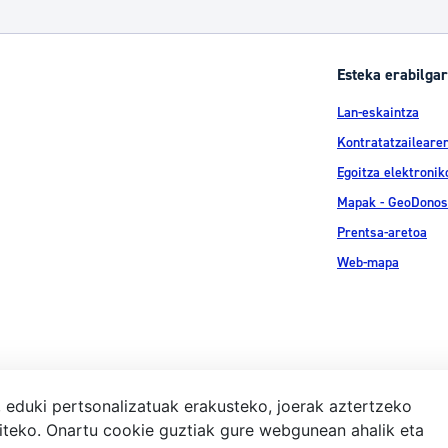
Esteka erabilgar
Lan-eskaintza
Kontratatzailearen
Egoitza elektronik
Mapak - GeoDonos
Prentsa-aretoa
Web-mapa
, eduki pertsonalizatuak erakusteko, joerak aztertzeko
iteko. Onartu cookie guztiak gure webgunean ahalik eta
Lege-ohar