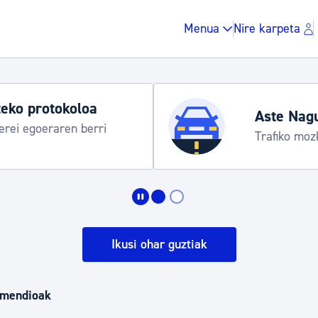
Menua
Nire karpeta
eko protokoloa
Aste Nag
rei egoeraren berri
Trafiko moz
Zergak eta isunak
Etxebizitza eta hirig
Ikusi ohar guztiak
Gune publikoa, ho
omendioak