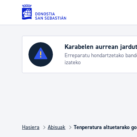
Eduki nagusira joan
Karabelen aurrean jardut
Zerbitzuak
Erreparatu hondartzetako bande
izateko
Errolda eta gai pertsonalak
Gizarte-zerbitzuak
Mugikortasuna
Hasiera
Abisuak
Tenperatura altuetarako g