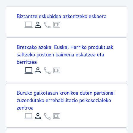
Biztantze eskubidea azkentzeko eskaera
Bretxako azoka: Euskal Herriko produktuak
saltzeko postuen baimena eskatzea eta
berritzea
Buruko gaixotasun kronikoa duten pertsonei
zuzendutako errehabilitazio psikosozialeko
zentroa