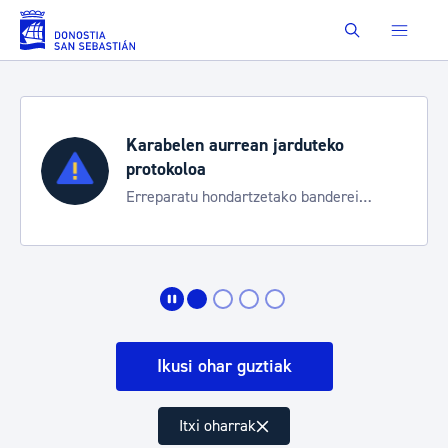
Eduki nagusira joan
Buscar
Karabelen aurrean jarduteko
protokoloa
Erreparatu hondartzetako banderei
egoeraren berri izateko
Ikusi ohar guztiak
Itxi oharrak