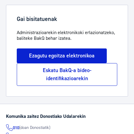
Gai bisitatuenak
Administrazioarekin elektronikoki erlazionatzeko,
baliteke BakQ behar izatea.
Ezagutu egoitza elektronikoa
Eskatu BakQ-a bideo-
identifikazioarekin
Komunika zaitez Donostiako Udalarekin
(doan Donostiatik)
010