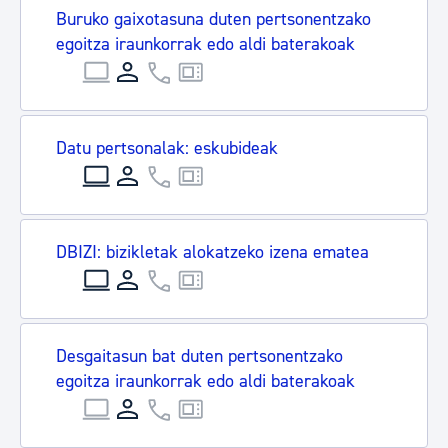
Buruko gaixotasuna duten pertsonentzako
egoitza iraunkorrak edo aldi baterakoak
Datu pertsonalak: eskubideak
DBIZI: bizikletak alokatzeko izena ematea
Desgaitasun bat duten pertsonentzako
egoitza iraunkorrak edo aldi baterakoak