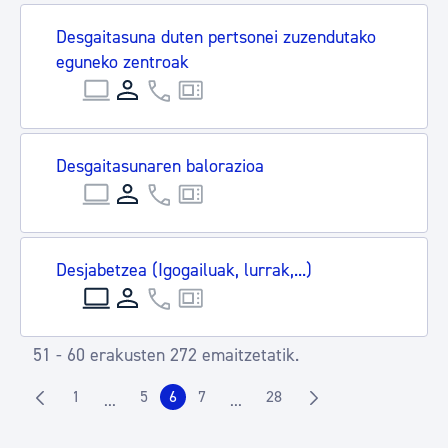
Desgaitasuna duten pertsonei zuzendutako
eguneko zentroak
Desgaitasunaren balorazioa
Desjabetzea (Igogailuak, lurrak,...)
51 - 60 erakusten 272 emaitzetatik.
1
5
6
7
28
...
...
Orrialdea
Orrialdea
Orrialdea
Orrialdea
Orrialdea
Intermediate Pages Use TAB to navigate.
Intermediate Pages Use TAB to 