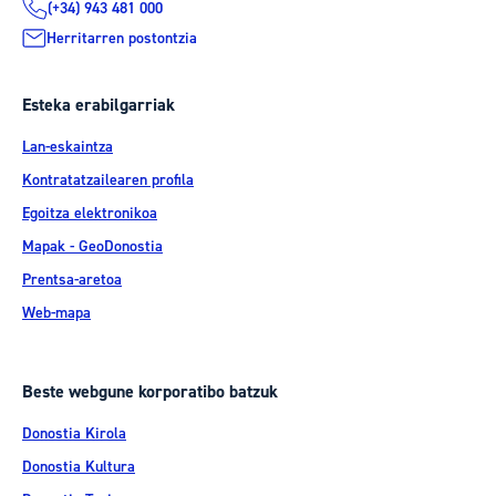
(+34) 943 481 000
Herritarren postontzia
Esteka erabilgarriak
Lan-eskaintza
Kontratatzailearen profila
Egoitza elektronikoa
Mapak - GeoDonostia
Prentsa-aretoa
Web-mapa
Beste webgune korporatibo batzuk
Donostia Kirola
Donostia Kultura