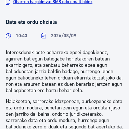
Oharren harpidetza: SMS edo email bidez
Data eta ordu ofiziala
10:43
2026/08/09
Interesdunek bete beharreko epeei dagokienez,
agiriren bat egun baliogabe horietakoren batean
ekarriz gero, eta zenbatu beharreko epea egun
baliodunetan jarria baldin badago, hurrengo lehen
egun balioduneko lehen orduan ekarritakotzat joko da,
non eta arauren batean ez duen berariaz jartzen egun
baliogabeetan ere hartu behar dela.
Halakoetan, sarrerako idazpenean, aurkezpeneko data
eta ordu modura, benetan zein egun eta ordutan jaso
den jarriko da, baina, ondorio juridikoetarako,
sarrerako data eta ordu modura, hurrengo egun
balioduneko zero orduak eta segundo bat agertuko da.