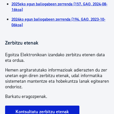
2025eko egun baliogabeen zerrenda (157. GAO, 2024-08-
16koa)
2024ko egun baliogabeen zerrenda (194. GAO, 2023-10-
06koa)
Zerbitzu etenak
Egoitza Elektronikoan izandako zerbitzu etenen data
eta ordua.
Hemen argitaratutako informazioak adierazten du zer
unetan egin diren zerbitzu etenak, udal informatika
sistemetan mantentze eta hobekuntza lanak egitearen
ondorioz.
Barkatu eragozpenak.
Kontsultatu zerbitzu etenak