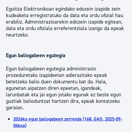
Egoitza Elektronikoan egindako edozein izapide zein
kudeaketa erregistratuko da data eta ordu ofizial hau
erabiliz. Administrazioarekin edozein izapide egitean,
data eta ordu ofiziala erreferentziala izango da epeak
neurtzeko.
Egun baliogabeen egutegia
Egun baliogabeen egutegia administrazio
prozeduretako izapideetan adierazitako epeak
betetzeko balio duen dokumentu bat da. Hala,
egunetan aipatzen diren epeetan, igandeak,
larunbatak eta jai egun jotako egunak ez beste egun
guztiak balioduntzat hartzen dira, epeak kontatzeko
garaian.
2026ko egun baliogabeen zerrenda (168. GAO, 2025-09-
04koa)