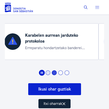
Eduki nagusira joan
Buscar
Aste Nagusia 2026
Trafiko mozketak eta garraio zerbitzu
bereziak
Ikusi ohar guztiak
Itxi oharrak