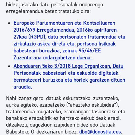
bidez jasotako datu pertsonalak ondorengo
erregelamendua betez tratatuko dira:
Europako Parlamentuaren eta Kontseiluaren
2016/679 Erregelamendua, 2016ko apirilaren
27koa (RGPD), datu pertsonalen tratamendua eta
zirkulazio askea direla-eta, pertsona fisikoak
babesteari buruzkoa, zeinak 95/46/EE
Zuzentaraua indargabetzen duena
Abenduaren 5eko 3/2018 Lege Organikoan, Datu
Pertsonalak babesteari eta eskubide digitalak
bermatzeari buruzkoa eta horiek garatzen dituen
araudia.
Nahi izanez gero, datuak eskuratzeko, zuzentzeko,
aurka egiteko, ezabatzeko ("ahazteko eskubidea"),
tratamendua mugatzeko, eramangarritasunerako eta
banakako erabakirik ez hartzeko eskubideak erabil
ditzakezu, dagozkion izapideen bidez edo Datuak
Babesteko Ordezkariaren bidez:
dbo@donostia.eus
.