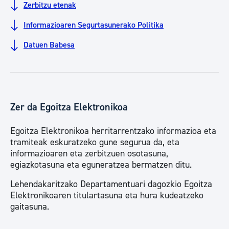
Zerbitzu etenak
Informazioaren Segurtasunerako Politika
Datuen Babesa
Zer da Egoitza Elektronikoa
Egoitza Elektronikoa herritarrentzako informazioa eta
tramiteak eskuratzeko gune segurua da, eta
informazioaren eta zerbitzuen osotasuna,
egiazkotasuna eta eguneratzea bermatzen ditu.
Lehendakaritzako Departamentuari dagozkio Egoitza
Elektronikoaren titulartasuna eta hura kudeatzeko
gaitasuna.