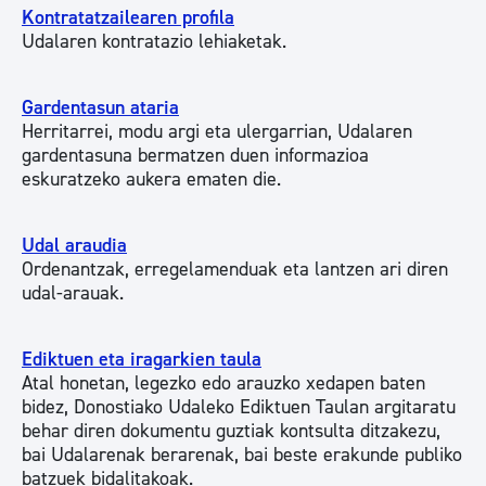
Kontratatzailearen profila
Udalaren kontratazio lehiaketak.
Gardentasun ataria
Herritarrei, modu argi eta ulergarrian, Udalaren
gardentasuna bermatzen duen informazioa
eskuratzeko aukera ematen die.
Udal araudia
Ordenantzak, erregelamenduak eta lantzen ari diren
udal-arauak.
Ediktuen eta iragarkien taula
Atal honetan, legezko edo arauzko xedapen baten
bidez, Donostiako Udaleko Ediktuen Taulan argitaratu
behar diren dokumentu guztiak kontsulta ditzakezu,
bai Udalarenak berarenak, bai beste erakunde publiko
batzuek bidalitakoak.