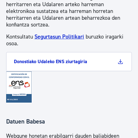
herritarren eta Udalaren arteko harreman
elektronikoa sustatzea eta harreman horretan
herritarren eta Udalaren artean beharrezkoa den
konfiantza sortzea.
Kontsultatu
Segurtasun Politikari
buruzko iragarki
osoa.
Donostiako Udaleko ENS ziurtagiria
Datuen Babesa
Webgune honetan erabilgarri dauden baliabideen