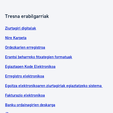
Tresna erabilgarriak
Ziurtagiri digitalak
Nire Karpeta
Ordezkarien erregistroa
Erantsi beharreko fitxategien formatuak
Egiaztapen Kode Elektronikoa
Erregistro elektronikoa
Egoitza elektronikoaren ziurtagiriak egiaztatzeko sistema
Fakturazio elektronikoa
Banku ordainagirien deskarga