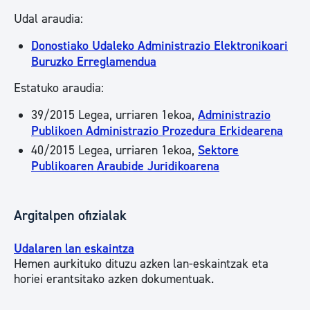
Udal araudia:
Donostiako Udaleko Administrazio Elektronikoari
Buruzko Erreglamendua
Estatuko araudia:
39/2015 Legea, urriaren 1ekoa,
Administrazio
Publikoen Administrazio Prozedura Erkidearena
40/2015 Legea, urriaren 1ekoa,
Sektore
Publikoaren Araubide Juridikoarena
Argitalpen ofizialak
Udalaren lan eskaintza
Hemen aurkituko dituzu azken lan-eskaintzak eta
horiei erantsitako azken dokumentuak.