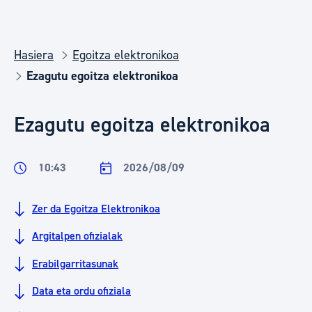
Hasiera
Egoitza elektronikoa
Ezagutu egoitza elektronikoa
Ezagutu egoitza elektronikoa
10:43
2026/08/09
Zer da Egoitza Elektronikoa
Argitalpen ofizialak
Erabilgarritasunak
Data eta ordu ofiziala