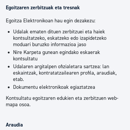
Egoitzaren zerbitzuak eta tresnak
Egoitza Elektronikoan hau egin dezakezu:
Udalak ematen dituen zerbitzuei eta haiek
kontsultatzeko, eskatzeko edo izapidetzeko
moduari buruzko informazioa jaso
Nire Karpeta gunean egindako eskaerak
kontsultatu
Udalaren argitalpen ofizialetara sartzea: lan
eskaintzak, kontratatzailearen profila, araudiak,
etab.
Dokumentu elektronikoak egiaztatzea
Kontsultatu egoitzaren edukien eta zerbitzuen web-
mapa osoa.
Araudia