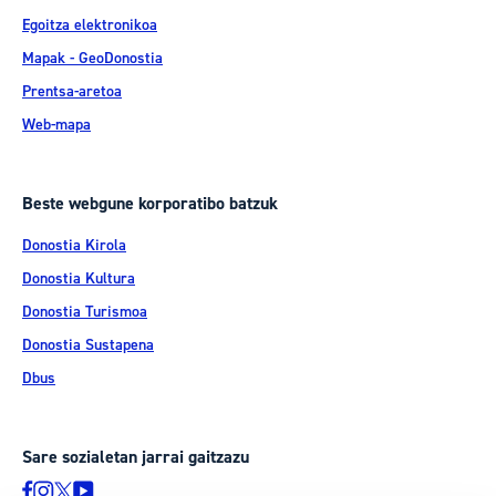
Egoitza elektronikoa
Mapak - GeoDonostia
Prentsa-aretoa
Web-mapa
Beste webgune korporatibo batzuk
Donostia Kirola
Donostia Kultura
Donostia Turismoa
Donostia Sustapena
Dbus
Sare sozialetan jarrai gaitzazu