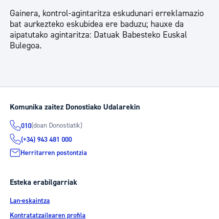
Gainera, kontrol-agintaritza eskudunari erreklamazio
bat aurkezteko eskubidea ere baduzu; hauxe da
aipatutako agintaritza: Datuak Babesteko Euskal
Bulegoa.
Komunika zaitez Donostiako Udalarekin
(doan Donostiatik)
010
(+34) 943 481 000
Herritarren postontzia
Esteka erabilgarriak
Lan-eskaintza
Kontratatzailearen profila