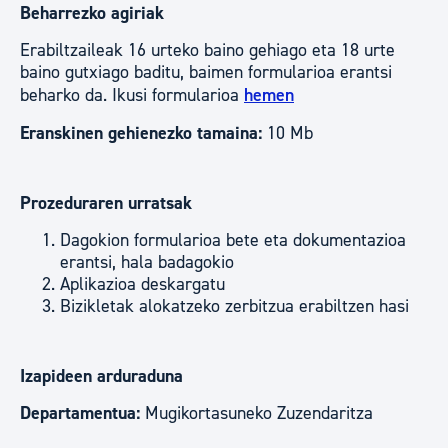
Beharrezko agiriak
Erabiltzaileak 16 urteko baino gehiago eta 18 urte
baino gutxiago baditu, baimen formularioa erantsi
beharko da. Ikusi formularioa
hemen
Eranskinen gehienezko tamaina:
10 Mb
Prozeduraren urratsak
Dagokion formularioa bete eta dokumentazioa
erantsi, hala badagokio
Aplikazioa deskargatu
Bizikletak alokatzeko zerbitzua erabiltzen hasi
Izapideen arduraduna
Departamentua:
Mugikortasuneko Zuzendaritza