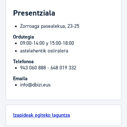
Presentziala
Zorroaga pasealekua, 23-25
Ordutegia
09:00-14:00 y 15:00-18:00
astelehentik ostiralera
Telefonoa
943 060 888 - 648 019 332
Emaila
info@dbizi.eus
Izapideak egiteko laguntza