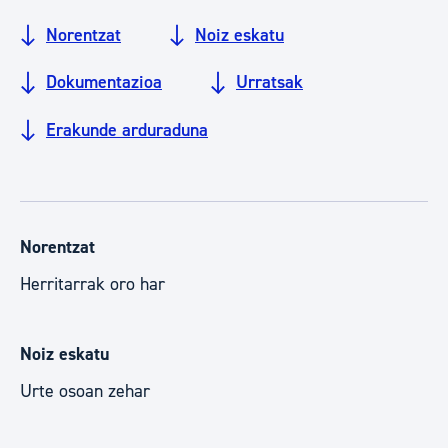
Norentzat
Noiz eskatu
Dokumentazioa
Urratsak
Erakunde arduraduna
Norentzat
Herritarrak oro har
Noiz eskatu
Urte osoan zehar