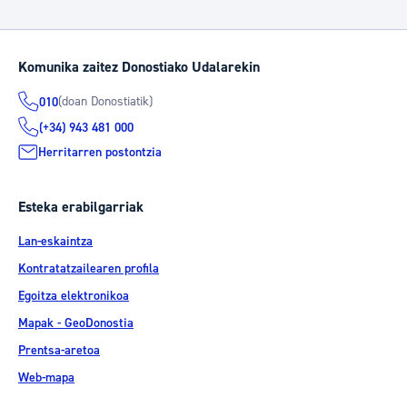
Komunika zaitez Donostiako Udalarekin
(doan Donostiatik)
010
(+34) 943 481 000
Herritarren postontzia
Esteka erabilgarriak
Lan-eskaintza
Kontratatzailearen profila
Egoitza elektronikoa
Mapak - GeoDonostia
Prentsa-aretoa
Web-mapa