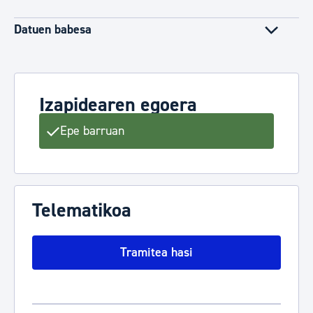
Datuen babesa
Izapidearen egoera
Epe barruan
Telematikoa
Tramitea hasi