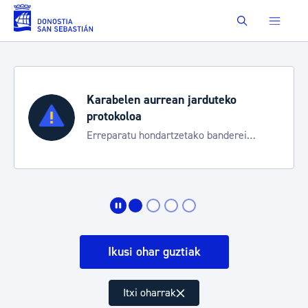
Eduki nagusira joan
Buscar
Karabelen aurrean jarduteko
protokoloa
Erreparatu hondartzetako banderei
egoeraren berri izateko
Ikusi ohar guztiak
Itxi oharrak