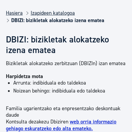
Hasiera
Izapideen katalogoa
DBIZI: bizikletak alokatzeko izena ematea
DBIZI: bizikletak alokatzeko
izena ematea
Bizikletak alokatzeko zerbitzuan (DBIZIn) izan ematea
Harpidetza mota
Arrunta: indibiduala edo taldekoa
Noizean behingo: indibiduala edo taldekoa
Familia ugarientzako eta enpresentzako deskontuak
daude
Kontsulta dezakezu Dbiziren
web orria informazio
gehiago eskuratzeko edo alta emateko.