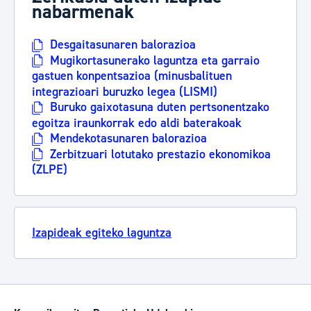
nabarmenak
Desgaitasunaren balorazioa
Mugikortasunerako laguntza eta garraio
gastuen konpentsazioa (minusbalituen
integrazioari buruzko legea (LISMI)
Buruko gaixotasuna duten pertsonentzako
egoitza iraunkorrak edo aldi baterakoak
Mendekotasunaren balorazioa
Zerbitzuari lotutako prestazio ekonomikoa
(ZLPE)
Izapideak egiteko laguntza