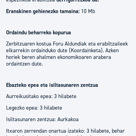
Eranskinen gehienezko tamaina:
10 Mb
Ordaindu beharreko kopurua
Zerbitzuaren kostua Foru Aldundiak eta erabiltzaileek
elkarrekin ordainduko dute (Koordainketa). Azken
horiek beren ahalmen ekonomikoaren arabera
ordaintzen dute.
Ebazteko epea eta isiltasunaren zentzua
Aurreikusitako epea: 3 hilabete
Legezko epea: 3 hilabete
Isiltasunaren zentzua: Aurkakoa
Itxaron zerrendan onartua izateko: 3 hilabete, behar