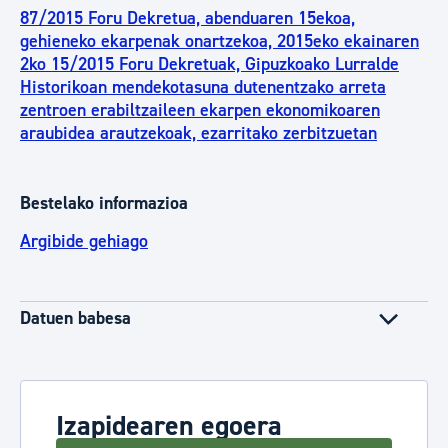
87/2015 Foru Dekretua, abenduaren 15ekoa,
gehieneko ekarpenak onartzekoa, 2015eko ekainaren
2ko 15/2015 Foru Dekretuak, Gipuzkoako Lurralde
Historikoan mendekotasuna dutenentzako arreta
zentroen erabiltzaileen ekarpen ekonomikoaren
araubidea arautzekoak, ezarritako zerbitzuetan
Bestelako informazioa
Argibide gehiago
Datuen babesa
Izapidearen egoera