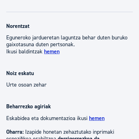
Norentzat
Eguneroko jardueretan laguntza behar duten buruko
gaixotasuna duten pertsonak.
Ikusi baldintzak
hemen
Noiz eskatu
Urte osoan zehar
Beharrezko agiriak
Eskabidea eta dokumentazioa ikusi
hemen
Oharra:
Izapide honetan zehaztutako inprimaki
espezifikoa erabiltzea
derrigorrezkoa da.