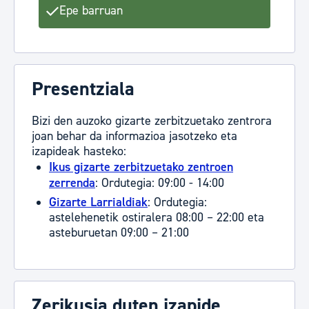
Epe barruan
Presentziala
Bizi den auzoko gizarte zerbitzuetako zentrora
joan behar da informazioa jasotzeko eta
izapideak hasteko:
Ikus gizarte zerbitzuetako zentroen
zerrenda
: Ordutegia: 09:00 - 14:00
Gizarte Larrialdiak
: Ordutegia:
astelehenetik ostiralera 08:00 – 22:00 eta
asteburuetan 09:00 – 21:00
Zerikusia duten izapide