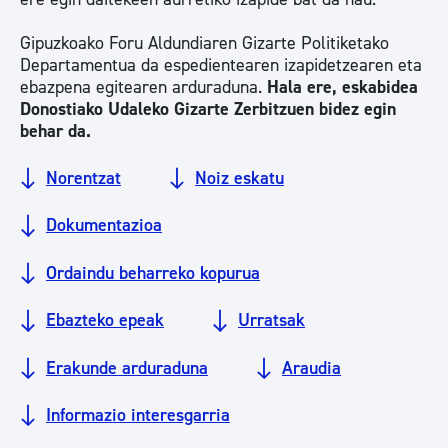
Gipuzkoako Foru Aldundiaren Gizarte Politiketako
Departamentua da espedientearen izapidetzearen eta
ebazpena egitearen arduraduna.
Hala ere, eskabidea
Donostiako Udaleko Gizarte Zerbitzuen bidez egin
behar da.
Norentzat
Noiz eskatu
Dokumentazioa
Ordaindu beharreko kopurua
Ebazteko epeak
Urratsak
Erakunde arduraduna
Araudia
Informazio interesgarria