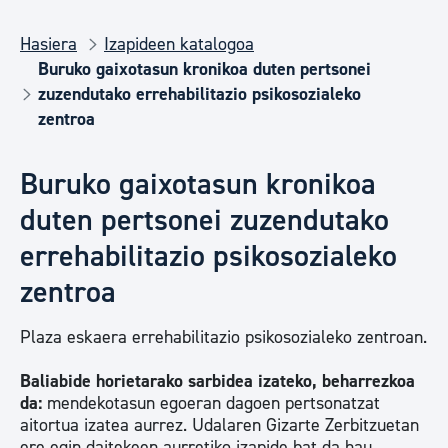
Hasiera
Izapideen katalogoa
Buruko gaixotasun kronikoa duten pertsonei
zuzendutako errehabilitazio psikosozialeko
zentroa
Buruko gaixotasun kronikoa
duten pertsonei zuzendutako
errehabilitazio psikosozialeko
zentroa
Plaza eskaera errehabilitazio psikosozialeko zentroan.
Baliabide horietarako sarbidea izateko, beharrezkoa
da:
mendekotasun egoeran dagoen pertsonatzat
aitortua izatea aurrez. Udalaren Gizarte Zerbitzuetan
ere egin daitekeen aurretiko izapide bat da hau.