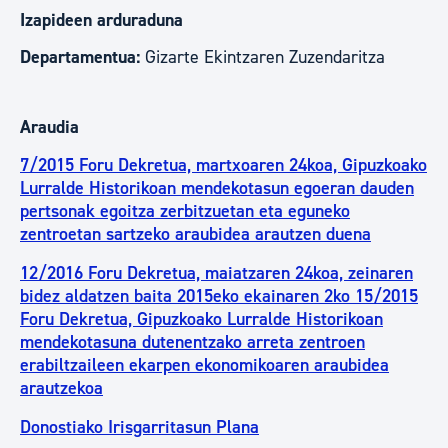
Izapideen arduraduna
Departamentua:
Gizarte Ekintzaren Zuzendaritza
Araudia
7/2015 Foru Dekretua, martxoaren 24koa, Gipuzkoako
Lurralde Historikoan mendekotasun egoeran dauden
pertsonak egoitza zerbitzuetan eta eguneko
zentroetan sartzeko araubidea arautzen duena
12/2016 Foru Dekretua, maiatzaren 24koa, zeinaren
bidez aldatzen baita 2015eko ekainaren 2ko 15/2015
Foru Dekretua, Gipuzkoako Lurralde Historikoan
mendekotasuna dutenentzako arreta zentroen
erabiltzaileen ekarpen ekonomikoaren araubidea
arautzekoa
Donostiako Irisgarritasun Plana