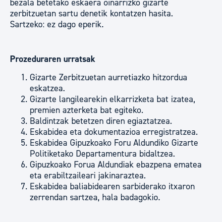
bezala betetako eskaera oinarrizko gizarte
zerbitzuetan sartu denetik kontatzen hasita.
Sartzeko: ez dago eperik.
Prozeduraren urratsak
Gizarte Zerbitzuetan aurretiazko hitzordua
eskatzea.
Gizarte langilearekin elkarrizketa bat izatea,
premien azterketa bat egiteko.
Baldintzak betetzen diren egiaztatzea.
Eskabidea eta dokumentazioa erregistratzea.
Eskabidea Gipuzkoako Foru Aldundiko Gizarte
Politiketako Departamentura bidaltzea.
Gipuzkoako Forua Aldundiak ebazpena ematea
eta erabiltzaileari jakinaraztea.
Eskabidea baliabidearen sarbiderako itxaron
zerrendan sartzea, hala badagokio.