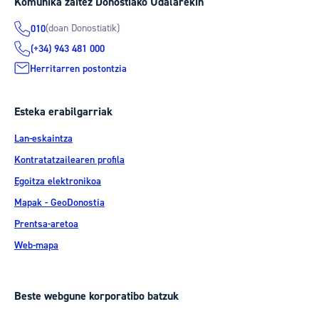
Komunika zaitez Donostiako Udalarekin
(doan Donostiatik)
010
(+34) 943 481 000
Herritarren postontzia
Esteka erabilgarriak
Lan-eskaintza
Kontratatzailearen profila
Egoitza elektronikoa
Mapak - GeoDonostia
Prentsa-aretoa
Web-mapa
Beste webgune korporatibo batzuk