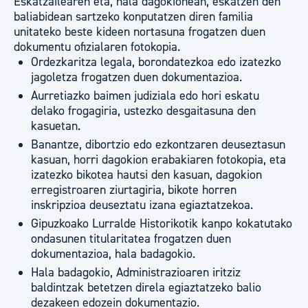
Eskatzailearen eta, hala dagokionean, eskatzen den
baliabidean sartzeko konputatzen diren familia
unitateko beste kideen nortasuna frogatzen duen
dokumentu ofizialaren fotokopia.
Ordezkaritza legala, borondatezkoa edo izatezko
jagoletza frogatzen duen dokumentazioa.
Aurretiazko baimen judiziala edo hori eskatu
delako frogagiria, ustezko desgaitasuna den
kasuetan.
Banantze, dibortzio edo ezkontzaren deuseztasun
kasuan, horri dagokion erabakiaren fotokopia, eta
izatezko bikotea hautsi den kasuan, dagokion
erregistroaren ziurtagiria, bikote horren
inskripzioa deuseztatu izana egiaztatzekoa.
Gipuzkoako Lurralde Historikotik kanpo kokatutako
ondasunen titularitatea frogatzen duen
dokumentazioa, hala badagokio.
Hala badagokio, Administrazioaren iritziz
baldintzak betetzen direla egiaztatzeko balio
dezakeen edozein dokumentazio.