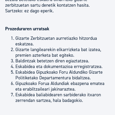
zerbitzuetan sartu denetik kontatzen hasita.
Sartzeko: ez dago eperik.
Prozeduraren urratsak
Gizarte Zerbitzuetan aurretiazko hitzordua
eskatzea.
Gizarte langilearekin elkarrizketa bat izatea,
premien azterketa bat egiteko.
Baldintzak betetzen diren egiaztatzea.
Eskabidea eta dokumentazioa erregistratzea.
Eskabidea Gipuzkoako Foru Aldundiko Gizarte
Politiketako Departamentura bidaltzea.
Gipuzkoako Forua Aldundiak ebazpena ematea
eta erabiltzaileari jakinaraztea.
Eskabidea baliabidearen sarbiderako itxaron
zerrendan sartzea, hala badagokio.