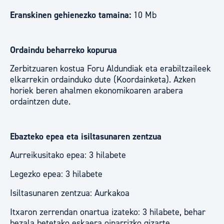
Eranskinen gehienezko tamaina:
10 Mb
Ordaindu beharreko kopurua
Zerbitzuaren kostua Foru Aldundiak eta erabiltzaileek
elkarrekin ordainduko dute (Koordainketa). Azken
horiek beren ahalmen ekonomikoaren arabera
ordaintzen dute.
Ebazteko epea eta isiltasunaren zentzua
Aurreikusitako epea: 3 hilabete
Legezko epea: 3 hilabete
Isiltasunaren zentzua: Aurkakoa
Itxaron zerrendan onartua izateko: 3 hilabete, behar
bezala betetako eskaera oinarrizko gizarte