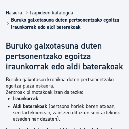
Hasiera
Izapideen katalogoa
Buruko gaixotasuna duten pertsonentzako egoitza
iraunkorrak edo aldi baterakoak
Buruko gaixotasuna duten
pertsonentzako egoitza
iraunkorrak edo aldi baterakoak
Buruko gaixotasun kronikoa duten pertsonentzako
egoitza plaza eskaera.
Zentroak bi motakoak izan daitezke:
Iraunkorrak
Aldi baterakoak
(pertsona horiek beren etxean,
senitartekoenean, zaintzen dituzten senitartekoek
atseden har dezaten).