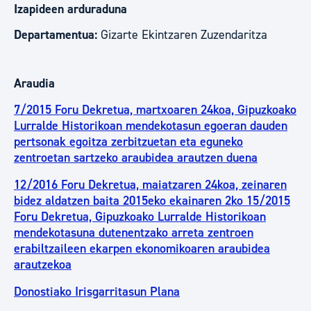
Izapideen arduraduna
Departamentua:
Gizarte Ekintzaren Zuzendaritza
Araudia
7/2015 Foru Dekretua, martxoaren 24koa, Gipuzkoako
Lurralde Historikoan mendekotasun egoeran dauden
pertsonak egoitza zerbitzuetan eta eguneko
zentroetan sartzeko araubidea arautzen duena
12/2016 Foru Dekretua, maiatzaren 24koa, zeinaren
bidez aldatzen baita 2015eko ekainaren 2ko 15/2015
Foru Dekretua, Gipuzkoako Lurralde Historikoan
mendekotasuna dutenentzako arreta zentroen
erabiltzaileen ekarpen ekonomikoaren araubidea
arautzekoa
Donostiako Irisgarritasun Plana