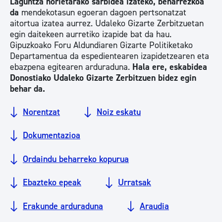
Laguntza horietarako sarbidea izateko, beharrezkoa
da
mendekotasun egoeran dagoen pertsonatzat
aitortua izatea aurrez. Udaleko Gizarte Zerbitzuetan
egin daitekeen aurretiko izapide bat da hau.
Gipuzkoako Foru Aldundiaren Gizarte Politiketako
Departamentua da espedientearen izapidetzearen eta
ebazpena egitearen arduraduna.
Hala ere, eskabidea
Donostiako Udaleko Gizarte Zerbitzuen bidez egin
behar da.
Norentzat
Noiz eskatu
Dokumentazioa
Ordaindu beharreko kopurua
Ebazteko epeak
Urratsak
Erakunde arduraduna
Araudia