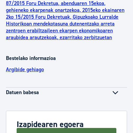
87/2015 Foru Dekretua, abenduaren 15ekoa,
gehieneko ekarpenak onartzekoa, 2015eko ekainaren
2ko 15/2015 Foru Dekretuak, Gipuzkoako Lurralde
Historikoan mendekotasuna dutenentzako arreta
zentroen erabiltzaileen ekarpen ekonomikoaren
araubidea arautzekoak, ezarritako zerbitzuetan
Bestelako informazioa
Argibide gehiago
Datuen babesa
Izapidearen egoera