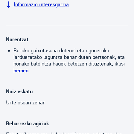
Informazio interesgarria
Norentzat
Buruko gaixotasuna dutenei eta eguneroko
jardueretako laguntza behar duten pertsonak, eta
honako baldintza hauek betetzen dituztenak, ikusi
hemen
Noiz eskatu
Urte osoan zehar
Beharrezko agiriak