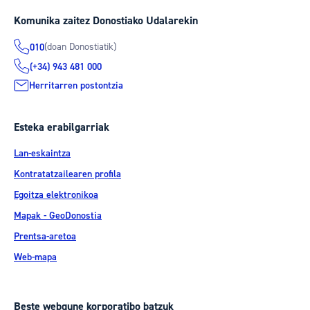
Komunika zaitez Donostiako Udalarekin
(doan Donostiatik)
010
(+34) 943 481 000
Herritarren postontzia
Esteka erabilgarriak
Lan-eskaintza
Kontratatzailearen profila
Egoitza elektronikoa
Mapak - GeoDonostia
Prentsa-aretoa
Web-mapa
Beste webgune korporatibo batzuk