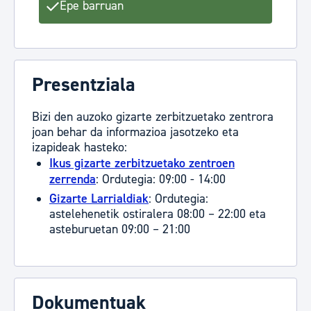
Epe barruan
Presentziala
Bizi den auzoko gizarte zerbitzuetako zentrora
joan behar da informazioa jasotzeko eta
izapideak hasteko:
Ikus gizarte zerbitzuetako zentroen
zerrenda
: Ordutegia: 09:00 - 14:00
Gizarte Larrialdiak
: Ordutegia:
astelehenetik ostiralera 08:00 – 22:00 eta
asteburuetan 09:00 – 21:00
Dokumentuak