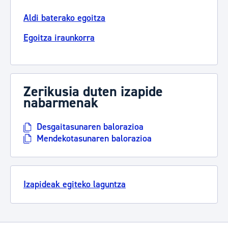
Aldi baterako egoitza
Egoitza iraunkorra
Zerikusia duten izapide
nabarmenak
Desgaitasunaren balorazioa
Mendekotasunaren balorazioa
Izapideak egiteko laguntza