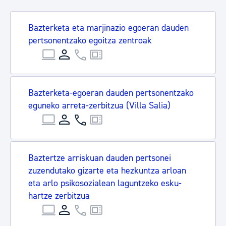
Bazterketa eta marjinazio egoeran dauden
pertsonentzako egoitza zentroak
Bazterketa-egoeran dauden pertsonentzako
eguneko arreta-zerbitzua (Villa Salia)
Baztertze arriskuan dauden pertsonei
zuzendutako gizarte eta hezkuntza arloan
eta arlo psikosozialean laguntzeko esku-
hartze zerbitzua