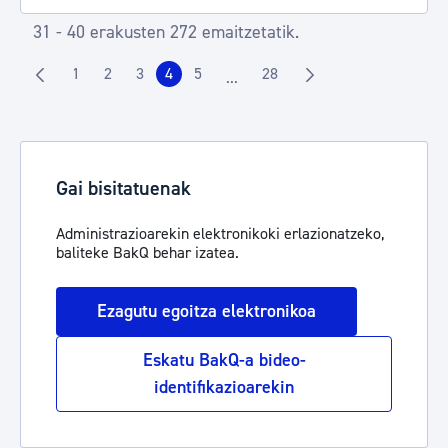
31 - 40 erakusten 272 emaitzetatik.
1
2
3
4
5
28
...
Orrialdea
Orrialdea
Orrialdea
Orrialdea
Orrialdea
Orrialdea
Intermediate Pages Use TAB to n
Gai bisitatuenak
Administrazioarekin elektronikoki erlazionatzeko,
baliteke BakQ behar izatea.
Ezagutu egoitza elektronikoa
Eskatu BakQ-a bideo-
identifikazioarekin