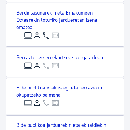
Berdintasunarekin eta Emakumeen
Etxearekin loturiko jardueretan izena
ematea
Berraztertze errekurtsoak zerga arloan
Bide publikoa erakustegi eta terrazekin
okupatzeko baimena
Bide publikoa jarduerekin eta ekitaldiekin