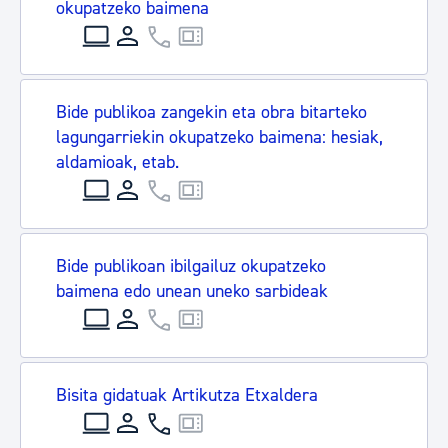
okupatzeko baimena
Bide publikoa zangekin eta obra bitarteko
lagungarriekin okupatzeko baimena: hesiak,
aldamioak, etab.
Bide publikoan ibilgailuz okupatzeko
baimena edo unean uneko sarbideak
Bisita gidatuak Artikutza Etxaldera