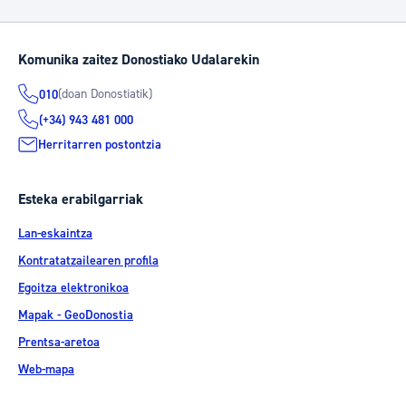
Komunika zaitez Donostiako Udalarekin
(doan Donostiatik)
010
(+34) 943 481 000
Herritarren postontzia
Esteka erabilgarriak
Lan-eskaintza
Kontratatzailearen profila
Egoitza elektronikoa
Mapak - GeoDonostia
Prentsa-aretoa
Web-mapa