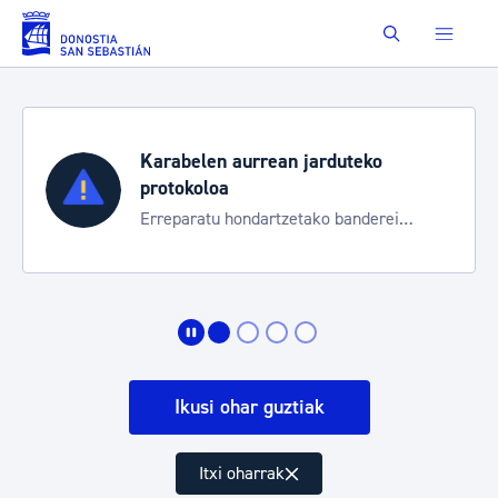
Eduki nagusira joan
Buscar
Karabelen aurrean jarduteko
protokoloa
Erreparatu hondartzetako banderei
egoeraren berri izateko
Ikusi ohar guztiak
Itxi oharrak