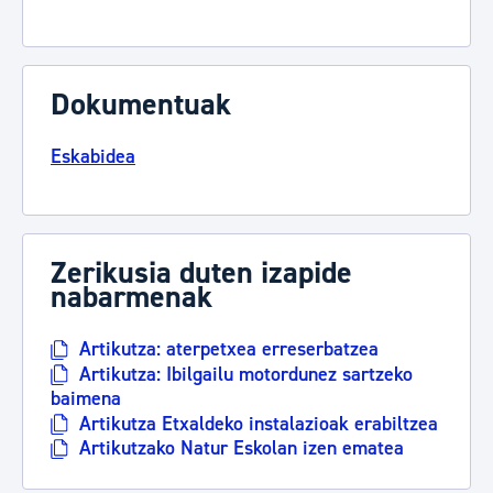
Dokumentuak
Eskabidea
Zerikusia duten izapide
nabarmenak
Artikutza: aterpetxea erreserbatzea
Artikutza: Ibilgailu motordunez sartzeko
baimena
Artikutza Etxaldeko instalazioak erabiltzea
Artikutzako Natur Eskolan izen ematea