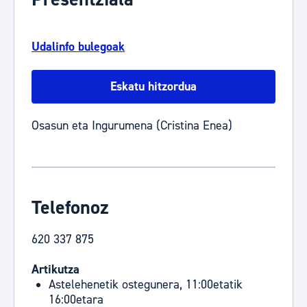
Udalinfo bulegoak
Eskatu hitzordua
Osasun eta Ingurumena (Cristina Enea)
Telefonoz
620 337 875
Artikutza
Astelehenetik ostegunera, 11:00etatik
16:00etara