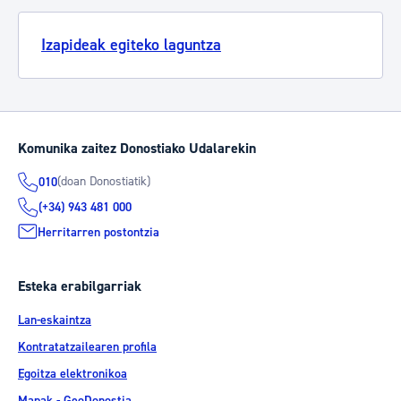
Izapideak egiteko laguntza
Komunika zaitez Donostiako Udalarekin
(doan Donostiatik)
010
(+34) 943 481 000
Herritarren postontzia
Esteka erabilgarriak
Lan-eskaintza
Kontratatzailearen profila
Egoitza elektronikoa
Mapak - GeoDonostia