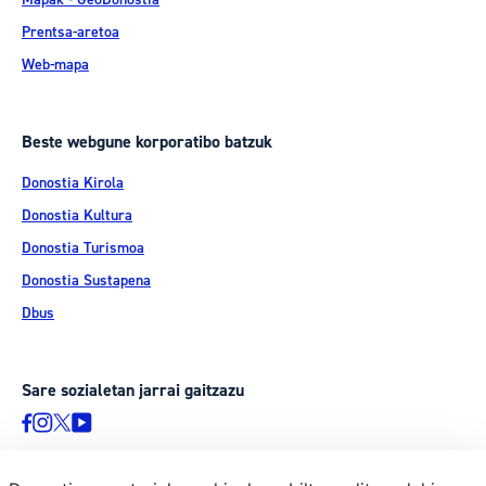
Prentsa-aretoa
Web-mapa
Beste webgune korporatibo batzuk
Donostia Kirola
Donostia Kultura
Donostia Turismoa
Donostia Sustapena
Dbus
Sare sozialetan jarrai gaitzazu