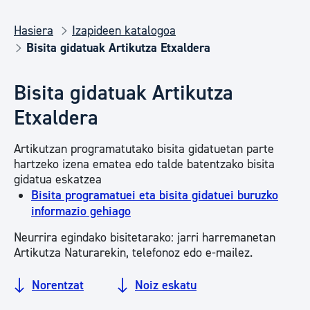
Hasiera
Izapideen katalogoa
Bisita gidatuak Artikutza Etxaldera
Bisita gidatuak Artikutza
Etxaldera
Artikutzan programatutako bisita gidatuetan parte
hartzeko izena ematea edo talde batentzako bisita
gidatua eskatzea
Bisita programatuei eta bisita gidatuei buruzko
informazio gehiago
Neurrira egindako bisitetarako: jarri harremanetan
Artikutza Naturarekin, telefonoz edo e-mailez.
Norentzat
Noiz eskatu