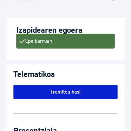
Izapidearen egoera
Epe barruan
Telematikoa
Tramitea hasi
Presentziala