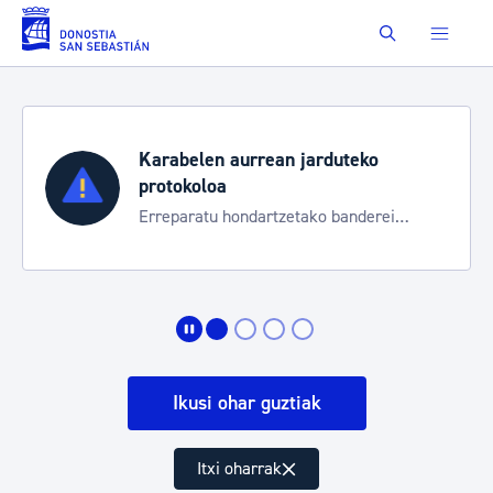
Eduki nagusira joan
Buscar
Karabelen aurrean jarduteko
protokoloa
Erreparatu hondartzetako banderei
egoeraren berri izateko
Ikusi ohar guztiak
Itxi oharrak