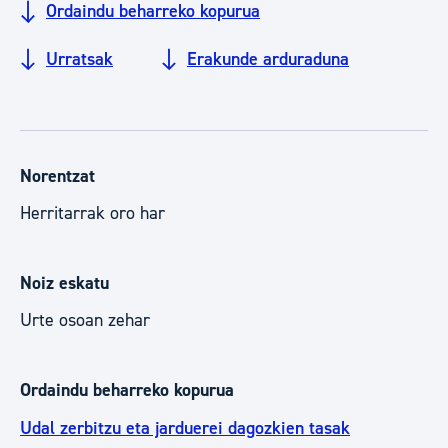
Ordaindu beharreko kopurua
Urratsak
Erakunde arduraduna
Norentzat
Herritarrak oro har
Noiz eskatu
Urte osoan zehar
Ordaindu beharreko kopurua
Udal zerbitzu eta jarduerei dagozkien tasak