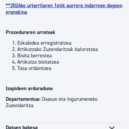
**2026ko urtarrilaren 1etik aurrera indarrean dagoen
eranskina
Prozeduraren urratsak
Eskabidea erregistratzea
Artikutzako Zuzendaritzak baloratzea
Bisita berrestea
Artikutza bisitatzea
Tasa ordaintzea
Izapideen arduraduna
Departamentua:
Osasun eta Ingurumeneko
Zuzendaritza
Datuen babesa