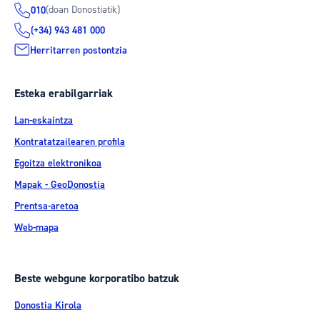
(doan Donostiatik)
010
(+34) 943 481 000
Herritarren postontzia
Esteka erabilgarriak
Lan-eskaintza
Kontratatzailearen profila
Egoitza elektronikoa
Mapak - GeoDonostia
Prentsa-aretoa
Web-mapa
Beste webgune korporatibo batzuk
Donostia Kirola