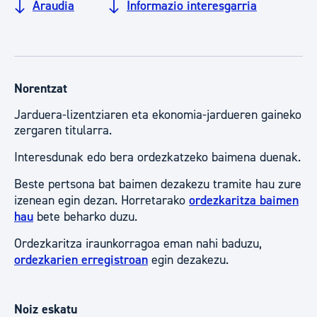
Araudia
Informazio interesgarria
Norentzat
Jarduera-lizentziaren eta ekonomia-jardueren gaineko
zergaren titularra.
Interesdunak edo bera ordezkatzeko baimena duenak.
Beste pertsona bat baimen dezakezu tramite hau zure
izenean egin dezan. Horretarako
ordezkaritza baimen
hau
bete beharko duzu.
Ordezkaritza iraunkorragoa eman nahi baduzu,
ordezkarien erregistroan
egin dezakezu.
Noiz eskatu