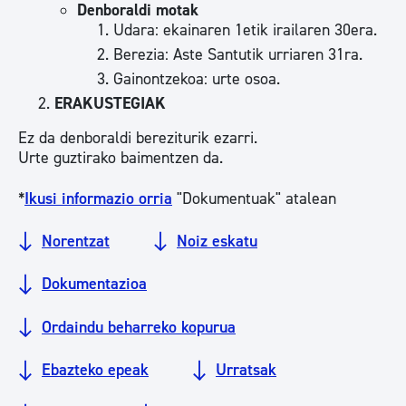
Denboraldi motak
Udara: ekainaren 1etik irailaren 30era.
Berezia: Aste Santutik urriaren 31ra.
Gainontzekoa: urte osoa.
ERAKUSTEGIAK
Ez da denboraldi bereziturik ezarri.
Urte guztirako baimentzen da.
*
Ikusi informazio orria
"Dokumentuak" atalean
Norentzat
Noiz eskatu
Dokumentazioa
Ordaindu beharreko kopurua
Ebazteko epeak
Urratsak