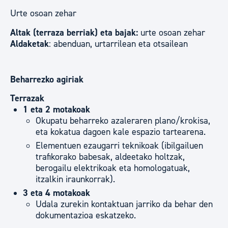
Urte osoan zehar
Altak (terraza berriak) eta bajak:
urte osoan zehar
Aldaketak
: abenduan, urtarrilean eta otsailean
Beharrezko agiriak
Terrazak
1 eta 2 motakoak
Okupatu beharreko azaleraren plano/krokisa,
eta kokatua dagoen kale espazio tartearena.
Elementuen ezaugarri teknikoak (ibilgailuen
trafikorako babesak, aldeetako holtzak,
berogailu elektrikoak eta homologatuak,
itzalkin iraunkorrak).
3 eta 4 motakoak
Udala zurekin kontaktuan jarriko da behar den
dokumentazioa eskatzeko.