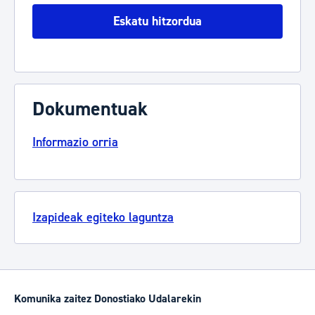
Eskatu hitzordua
Dokumentuak
Informazio orria
Izapideak egiteko laguntza
Komunika zaitez Donostiako Udalarekin