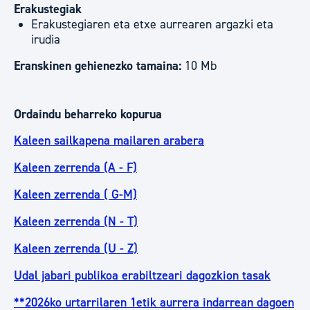
Erakustegiak
Erakustegiaren eta etxe aurrearen argazki eta
irudia
Eranskinen gehienezko tamaina:
10 Mb
Ordaindu beharreko kopurua
Kaleen sailkapena mailaren arabera
Kaleen zerrenda (A - F)
Kaleen zerrenda ( G-M)
Kaleen zerrenda (N - T)
Kaleen zerrenda (U - Z)
Udal jabari publikoa erabiltzeari dagozkion tasak
**2026ko urtarrilaren 1etik aurrera indarrean dagoen