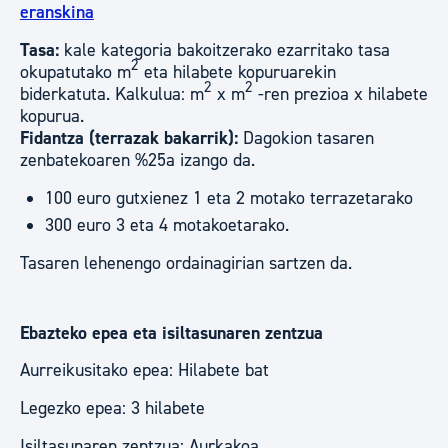
eranskina
Tasa:
kale kategoria bakoitzerako ezarritako tasa
2
okupatutako m
eta hilabete kopuruarekin
2
2
biderkatuta. Kalkulua: m
x m
-ren prezioa x hilabete
kopurua.
Fidantza (terrazak bakarrik):
Dagokion tasaren
zenbatekoaren %25a izango da.
100 euro gutxienez 1 eta 2 motako terrazetarako
300 euro 3 eta 4 motakoetarako.
Tasaren lehenengo ordainagirian sartzen da.
Ebazteko epea eta isiltasunaren zentzua
Aurreikusitako epea: Hilabete bat
Legezko epea: 3 hilabete
Isiltasunaren zentzua: Aurkakoa