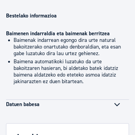
Bestelako informazioa
Baimenen indarraldia eta baimenak berritzea
Baimenak indarrean egongo dira urte natural
bakoitzerako onartutako denboraldian, eta esan
gabe luzatuko dira lau urtez gehienez.
Baimena automatikoki luzatuko da urte
bakoitzaren hasieran, bi aldetako batek idatziz
baimena aldatzeko edo eteteko asmoa idatziz
jakinarazten ez duen bitartean.
Datuen babesa