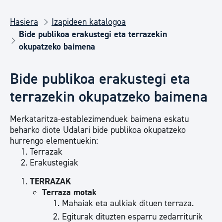
Hasiera
Izapideen katalogoa
Bide publikoa erakustegi eta terrazekin
okupatzeko baimena
Bide publikoa erakustegi eta
terrazekin okupatzeko baimena
Merkataritza-establezimenduek baimena eskatu
beharko diote Udalari bide publikoa okupatzeko
hurrengo elementuekin:
Terrazak
Erakustegiak
TERRAZAK
Terraza motak
Mahaiak eta aulkiak dituen terraza.
Egiturak dituzten esparru zedarriturik