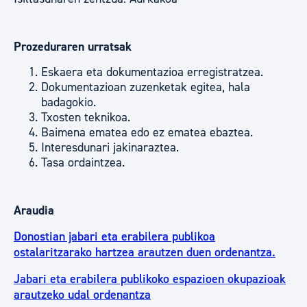
Prozeduraren urratsak
Eskaera eta dokumentazioa erregistratzea.
Dokumentazioan zuzenketak egitea, hala
badagokio.
Txosten teknikoa.
Baimena ematea edo ez ematea ebaztea.
Interesdunari jakinaraztea.
Tasa ordaintzea.
Araudia
Donostian jabari eta erabilera publikoa
ostalaritzarako hartzea arautzen duen ordenantza.
Jabari eta erabilera publikoko espazioen okupazioak
arautzeko udal ordenantza