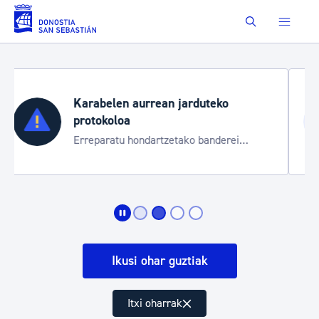
Eduki nagusira joan
Buscar
ko
Aste Nagusia 2026
Trafiko mozketak eta garraio zerb
derei
bereziak
Ikusi ohar guztiak
Itxi oharrak