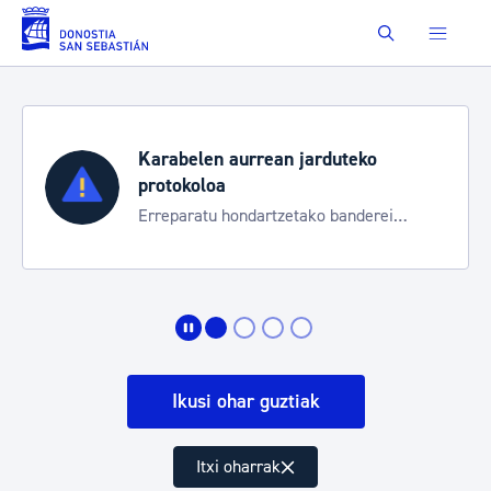
Eduki nagusira joan
Buscar
duteko
Aste Nagusia 2026
Trafiko mozketak eta garraio 
 banderei
bereziak
Ikusi ohar guztiak
Itxi oharrak