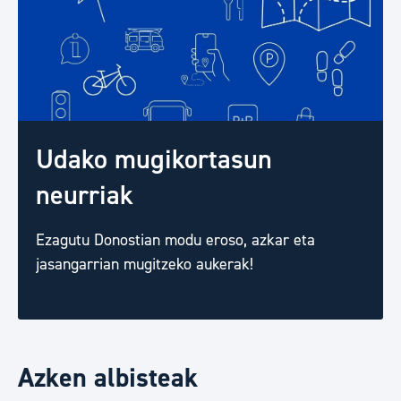
Udako mugikortasun
neurriak
Ezagutu Donostian modu eroso, azkar eta
jasangarrian mugitzeko aukerak!
Azken albisteak