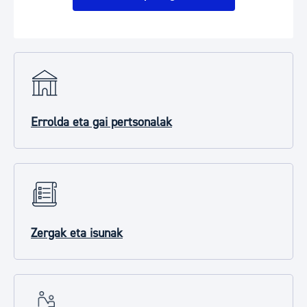
Errolda eta gai pertsonalak
Zergak eta isunak