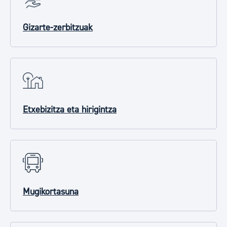
Gizarte-zerbitzuak
Etxebizitza eta hirigintza
Mugikortasuna