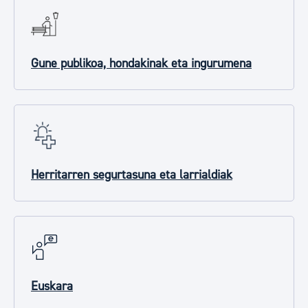
Gune publikoa, hondakinak eta ingurumena
Herritarren segurtasuna eta larrialdiak
Euskara