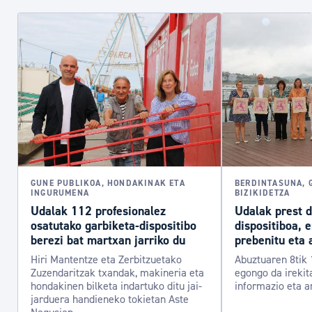
GUNE PUBLIKOA, HONDAKINAK ETA
BERDINTASUNA, 
INGURUMENA
BIZIKIDETZA
Udalak 112 profesionalez
Udalak prest 
osatutako garbiketa-dispositibo
dispositiboa, 
berezi bat martxan jarriko du
prebenitu eta 
Hiri Mantentze eta Zerbitzuetako
Abuztuaren 8tik 
Zuzendaritzak txandak, makineria eta
egongo da irekit
hondakinen bilketa indartuko ditu jai-
informazio eta a
jarduera handieneko tokietan Aste