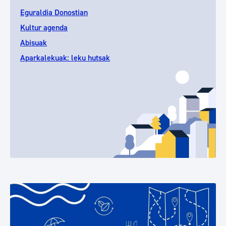
Eguraldia Donostian
Kultur agenda
Abisuak
Aparkalekuak: leku hutsak