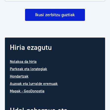
Ikusi zerbitzu guztiak
Hiria ezagutu
Nolakoa da hiria
Parkeak eta lorategiak
Hondartzak
Auzoak eta lurralde eremuak
Mapak - GeoDonostia