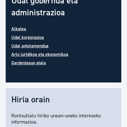
Udal gobernua eta
administrazioa
Alkatea
Udal korporazioa
Udal antolamendua
Arlo juridikoa eta ekonomikoa
Gardentasun atala
Hiria orain
Kontsultatu hiriko unean-uneko intereseko
informazioa.