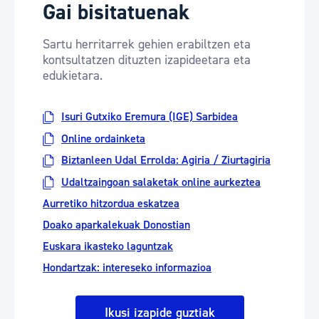
Gai bisitatuenak
Sartu herritarrek gehien erabiltzen eta
kontsultatzen dituzten izapideetara eta
edukietara.
Isuri Gutxiko Eremura (IGE) Sarbidea
Online ordainketa
Biztanleen Udal Errolda: Agiria / Ziurtagiria
Udaltzaingoan salaketak online aurkeztea
Aurretiko hitzordua eskatzea
Doako aparkalekuak Donostian
Euskara ikasteko laguntzak
Hondartzak: intereseko informazioa
Ikusi izapide guztiak