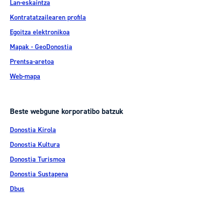
Lan-eskaintza
Kontratatzailearen profila
Egoitza elektronikoa
Mapak - GeoDonostia
Prentsa-aretoa
Web-mapa
Beste webgune korporatibo batzuk
Donostia Kirola
Donostia Kultura
Donostia Turismoa
Donostia Sustapena
Dbus