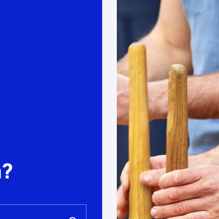
Euskara
Garapen ekonomikoa e
Berdintasuna, Giza Esk
Kultura
Turismoa
a?