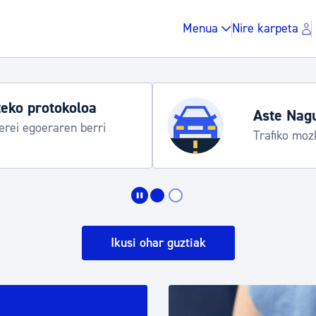
Menua
Nire karpeta
Udako ordut
araua
Udalinfo, Dono
Urgull, Honda
Zergak eta isunak
Etxebizitza eta hirig
Ikusi ohar guztiak
Gune publikoa, ho