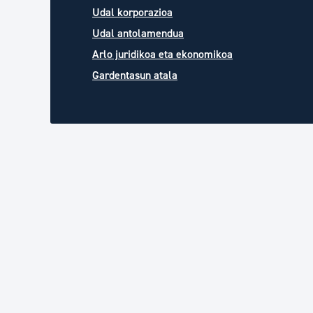
Udal korporazioa
Udal antolamendua
Arlo juridikoa eta ekonomikoa
Gardentasun atala