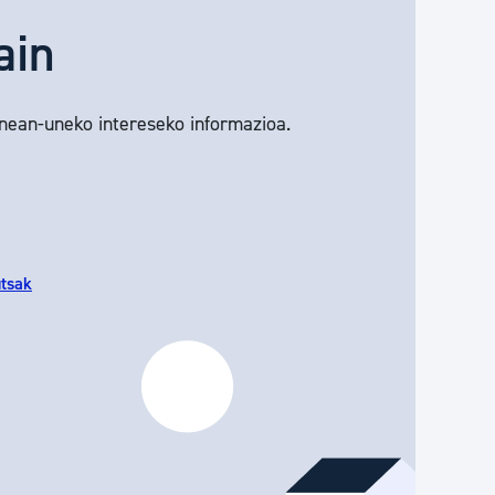
ain
unean-uneko intereseko informazioa.
utsak