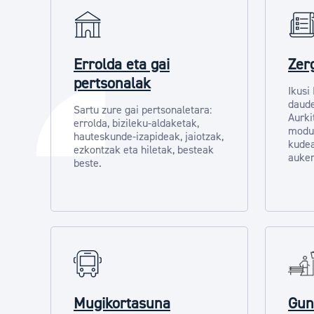
Errolda eta gai
Zer
pertsonalak
Ikusi
daude
Sartu zure gai pertsonaletara:
Aurki
errolda, bizileku-aldaketak,
modu
hauteskunde-izapideak, jaiotzak,
kudea
ezkontzak eta hiletak, besteak
auker
beste.
Mugikortasuna
Gun