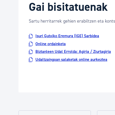
Gai bisitatuenak
Sartu herritarrek gehien erabiltzen eta konts
Isuri Gutxiko Eremura (IGE) Sarbidea
Online ordainketa
Biztanleen Udal Errolda: Agiria / Ziurtagiria
Udaltzaingoan salaketak online aurkeztea