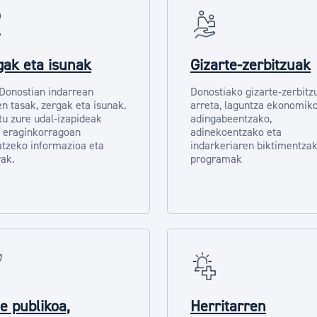
gak eta isunak
Gizarte-zerbitzuak
 Donostian indarrean
Donostiako gizarte-zerbitz
n tasak, zergak eta isunak.
arreta, laguntza ekonomik
tu zure udal-izapideak
adingabeentzako,
 eraginkorragoan
adinekoentzako eta
tzeko informazioa eta
indarkeriaren biktimentza
ak.
programak
e publikoa,
Herritarren