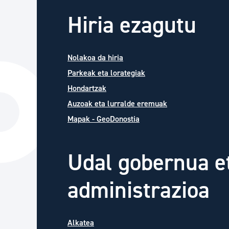
Hiria ezagutu
Nolakoa da hiria
Parkeak eta lorategiak
Hondartzak
Auzoak eta lurralde eremuak
Mapak - GeoDonostia
Udal gobernua e
administrazioa
Alkatea