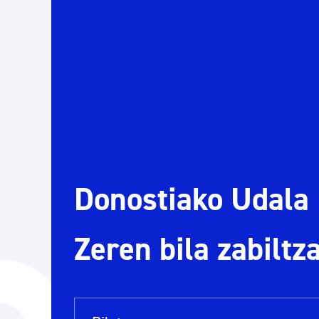
Herritarren segurtasuna eta larrialdiak
Osasun publikoa, animaliak eta kontsumoa
Haurrak eta gazteak
Herritarren partaidetza eta elkartegintza
Donostiako Udala
Kirola
Zeren bila zabiltz
Bilaketa barra