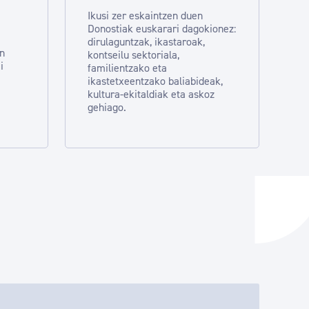
Ikusi zer eskaintzen duen
Donostiak euskarari dagokionez:
dirulaguntzak, ikastaroak,
en
kontseilu sektoriala,
i
familientzako eta
ikastetxeentzako baliabideak,
kultura-ekitaldiak eta askoz
gehiago.