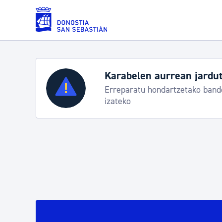
Eduki nagusira joan
Zerbitzuak
Aste Nagusia 2026: egit
Abuztuak 8-15
Errolda eta gai pertsonalak
Gizarte-zerbitzuak
Mugikortasuna