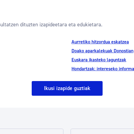
ultatzen dituzten izapideetara eta edukietara.
Aurretiko hitzordua eskatzea
Doako aparkalekuak Donostian
Euskara ikasteko laguntzak
Hondartzak: intereseko inform
Ikusi izapide guztiak