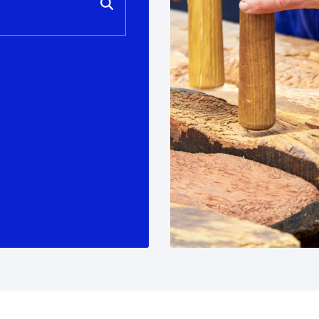
tea
Udal administrazioa
Iragarki ofizialen taula
Egutegi fiskala
enda
Gardentasun ataria