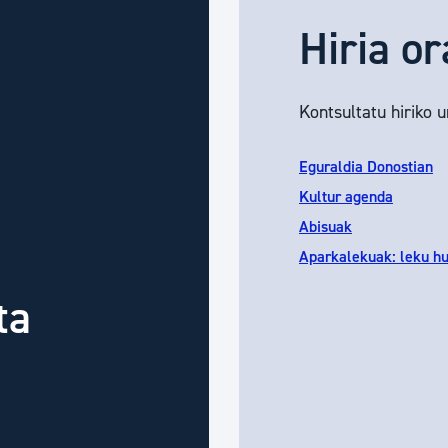
Hiria or
Kontsultatu hiriko 
Eguraldia Donostian
Kultur agenda
Abisuak
Aparkalekuak: leku h
ta