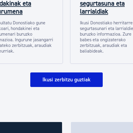
dakinak eta
segurtasuna eta
urumena
larrialdiak
ultatu Donostiako gune
Ikusi Donostiako herritarr
koari, hondakinei eta
segurtasunari eta larrialdie
umenari buruzko
buruzko informazioa. Zure
mazioa. Ingurune jasangarri
babes eta ongizaterako
zateko zerbitzuak, araudiak
zerbitzuak, araudiak eta
eurriak.
baliabideak.
Ikusi zerbitzu guztiak