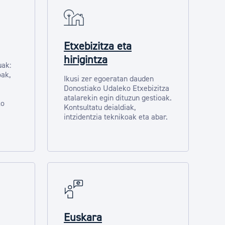
Etxebizitza eta
hirigintza
uak:
oak,
Ikusi zer egoeratan dauden
Donostiako Udaleko Etxebizitza
atalarekin egin dituzun gestioak.
ko
Kontsultatu deialdiak,
intzidentzia teknikoak eta abar.
Euskara