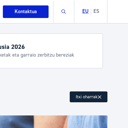
Buscar
EU
ES
Kontaktua
egiak eta zerbitzuak
stia Kirola, Donostia Kultura, San Telmo,
lea, Turismoa
intza
Itxi oharrak
ndakinak eta ingurumena