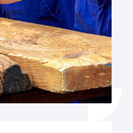
Izapideen katalogoa
Tramitaziorako laguntza