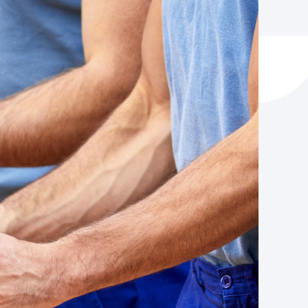
ta enplegua
ubideak eta bizikidetza