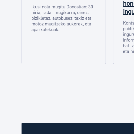
hon
Ikusi nola mugitu Donostian: 30
ing
hiria; radar mugikorra; oinez,
bizikletaz, autobusez, taxiz eta
Konts
motoz mugitzeko aukerak, eta
publi
aparkalekuak.
ingur
infor
bat i
eta n