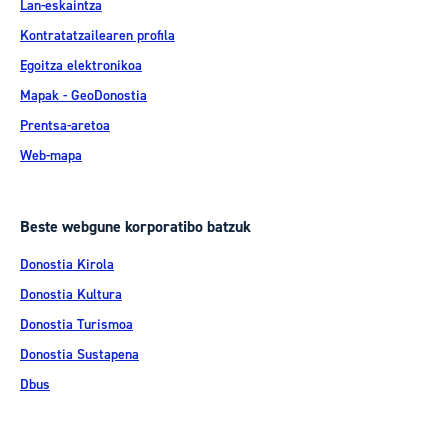
Lan-eskaintza
Kontratatzailearen profila
Egoitza elektronikoa
Mapak - GeoDonostia
Prentsa-aretoa
Web-mapa
Beste webgune korporatibo batzuk
Donostia Kirola
Donostia Kultura
Donostia Turismoa
Donostia Sustapena
Dbus