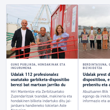
GUNE PUBLIKOA, HONDAKINAK ETA
BERDINTASUNA, 
INGURUMENA
BIZIKIDETZA
Udalak 112 profesionalez
Udalak prest 
osatutako garbiketa-dispositibo
dispositiboa, 
berezi bat martxan jarriko du
prebenitu eta 
Hiri Mantentze eta Zerbitzuetako
Abuztuaren 8tik 
Zuzendaritzak txandak, makineria eta
egongo da irekit
hondakinen bilketa indartuko ditu jai-
informazio eta a
jarduera handieneko tokietan Aste