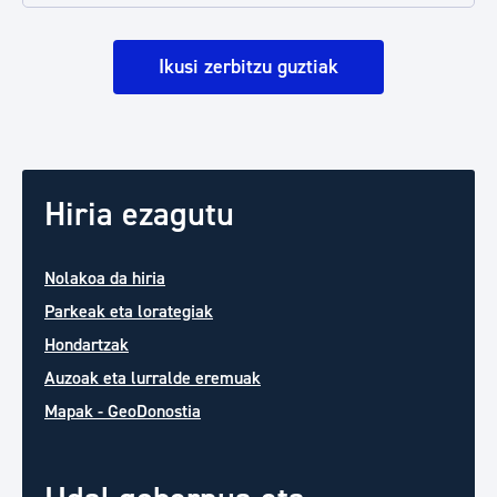
Ikusi zerbitzu guztiak
Hiria ezagutu
Nolakoa da hiria
Parkeak eta lorategiak
Hondartzak
Auzoak eta lurralde eremuak
Mapak - GeoDonostia