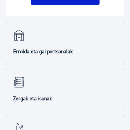
Errolda eta gai pertsonalak
Zergak eta isunak