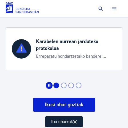
Eduki nagusira joan
Buscar
duteko
Aste Nagusia 2026
Trafiko mozketak eta garraio 
 banderei
bereziak
Ikusi ohar guztiak
Itxi oharrak