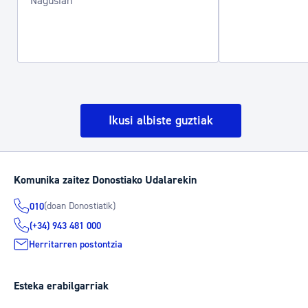
Nagusian
Ikusi albiste guztiak
Komunika zaitez Donostiako Udalarekin
(doan Donostiatik)
010
(+34) 943 481 000
Herritarren postontzia
Esteka erabilgarriak