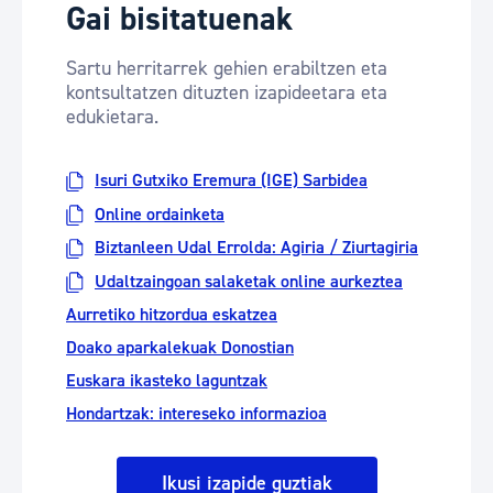
Gai bisitatuenak
Sartu herritarrek gehien erabiltzen eta
kontsultatzen dituzten izapideetara eta
edukietara.
Isuri Gutxiko Eremura (IGE) Sarbidea
Online ordainketa
Biztanleen Udal Errolda: Agiria / Ziurtagiria
Udaltzaingoan salaketak online aurkeztea
Aurretiko hitzordua eskatzea
Doako aparkalekuak Donostian
Euskara ikasteko laguntzak
Hondartzak: intereseko informazioa
Ikusi izapide guztiak