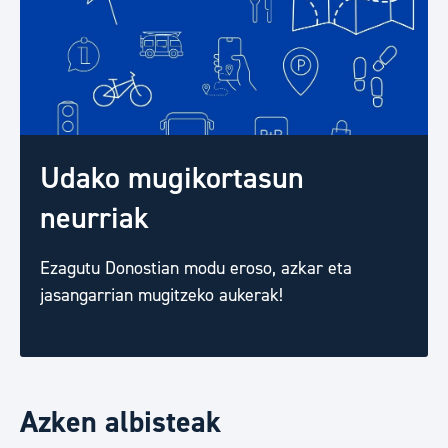
Udako mugikortasun
neurriak
Ezagutu Donostian modu eroso, azkar eta
jasangarrian mugitzeko aukerak!
Azken albisteak