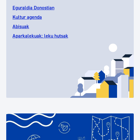
Eguraldia Donostian
Kultur agenda
Abisuak
Aparkalekuak: leku hutsak