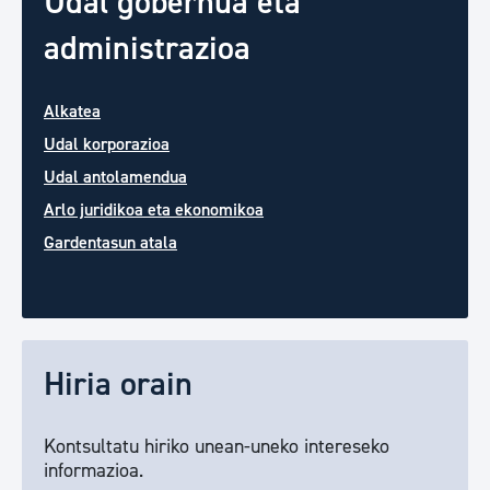
Udal gobernua eta
administrazioa
Alkatea
Udal korporazioa
Udal antolamendua
Arlo juridikoa eta ekonomikoa
Gardentasun atala
Hiria orain
Kontsultatu hiriko unean-uneko intereseko
informazioa.