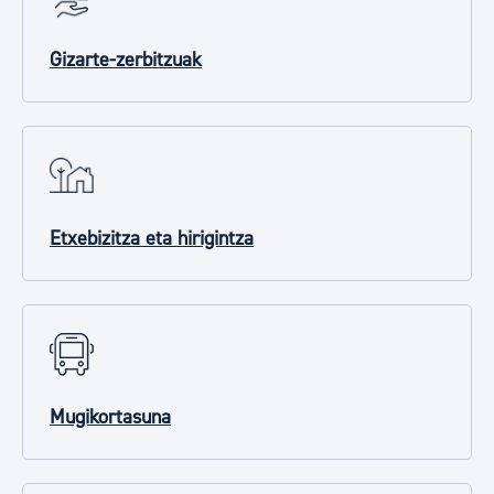
Gizarte-zerbitzuak
Etxebizitza eta hirigintza
Mugikortasuna