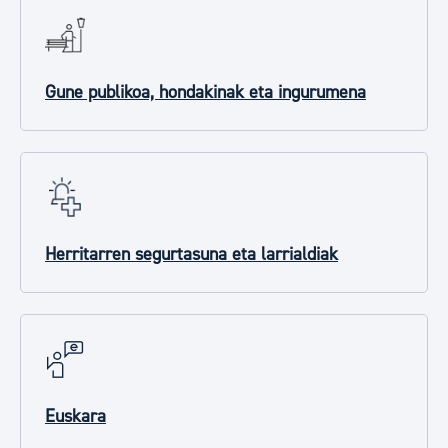
Gune publikoa, hondakinak eta ingurumena
Herritarren segurtasuna eta larrialdiak
Euskara