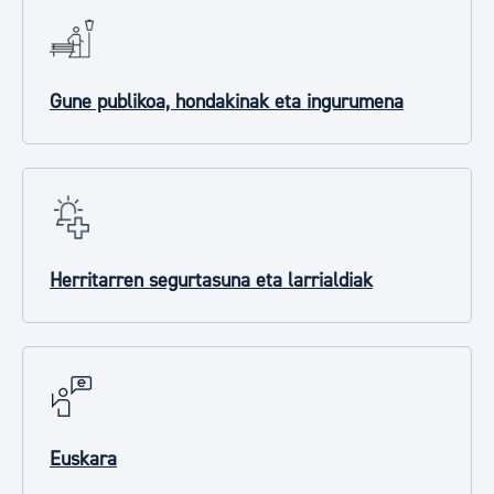
Gune publikoa, hondakinak eta ingurumena
Herritarren segurtasuna eta larrialdiak
Euskara