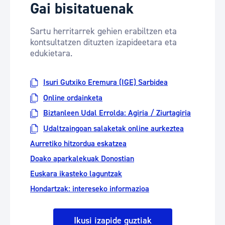
Gai bisitatuenak
Sartu herritarrek gehien erabiltzen eta
kontsultatzen dituzten izapideetara eta
edukietara.
Isuri Gutxiko Eremura (IGE) Sarbidea
Online ordainketa
Biztanleen Udal Errolda: Agiria / Ziurtagiria
Udaltzaingoan salaketak online aurkeztea
Aurretiko hitzordua eskatzea
Doako aparkalekuak Donostian
Euskara ikasteko laguntzak
Hondartzak: intereseko informazioa
Ikusi izapide guztiak