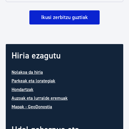
Ikusi zerbitzu guztiak
Hiria ezagutu
Nolakoa da hiria
Parkeak eta lorategiak
Hondartzak
Auzoak eta lurralde eremuak
Mapak - GeoDonostia