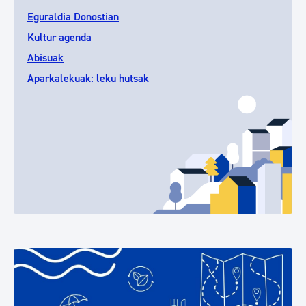
Eguraldia Donostian
Kultur agenda
Abisuak
Aparkalekuak: leku hutsak