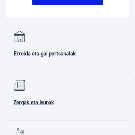
Errolda eta gai pertsonalak
Zergak eta isunak