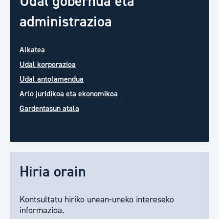
Udal gobernua eta
administrazioa
Alkatea
Udal korporazioa
Udal antolamendua
Arlo juridikoa eta ekonomikoa
Gardentasun atala
Hiria orain
Kontsultatu hiriko unean-uneko intereseko
informazioa.