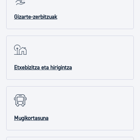
Gizarte-zerbitzuak
Etxebizitza eta hirigintza
Mugikortasuna