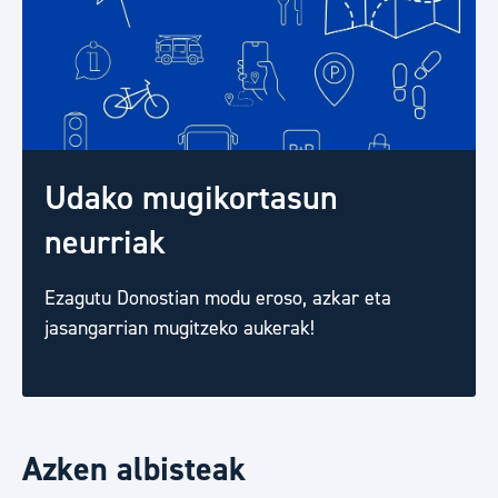
Udako mugikortasun
neurriak
Ezagutu Donostian modu eroso, azkar eta
jasangarrian mugitzeko aukerak!
Azken albisteak