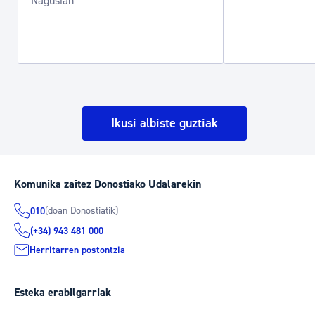
Nagusian
Ikusi albiste guztiak
Komunika zaitez Donostiako Udalarekin
(doan Donostiatik)
010
(+34) 943 481 000
Herritarren postontzia
Esteka erabilgarriak