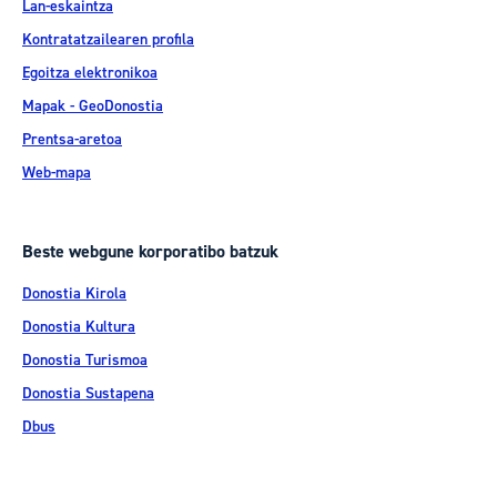
Lan-eskaintza
Kontratatzailearen profila
Egoitza elektronikoa
Mapak - GeoDonostia
Prentsa-aretoa
Web-mapa
Beste webgune korporatibo batzuk
Donostia Kirola
Donostia Kultura
Donostia Turismoa
Donostia Sustapena
Dbus