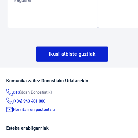
Nagusian
Ikusi albiste guztiak
Komunika zaitez Donostiako Udalarekin
(doan Donostiatik)
010
(+34) 943 481 000
Herritarren postontzia
Esteka erabilgarriak