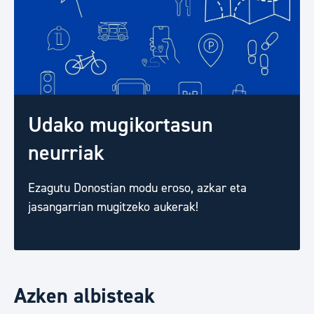
Udako mugikortasun
neurriak
Ezagutu Donostian modu eroso, azkar eta
jasangarrian mugitzeko aukerak!
Azken albisteak