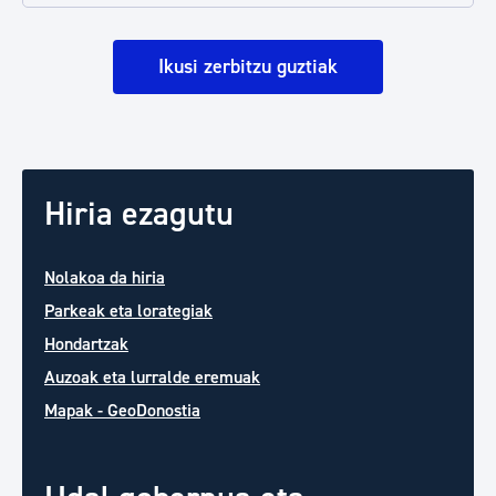
Ikusi zerbitzu guztiak
Hiria ezagutu
Nolakoa da hiria
Parkeak eta lorategiak
Hondartzak
Auzoak eta lurralde eremuak
Mapak - GeoDonostia