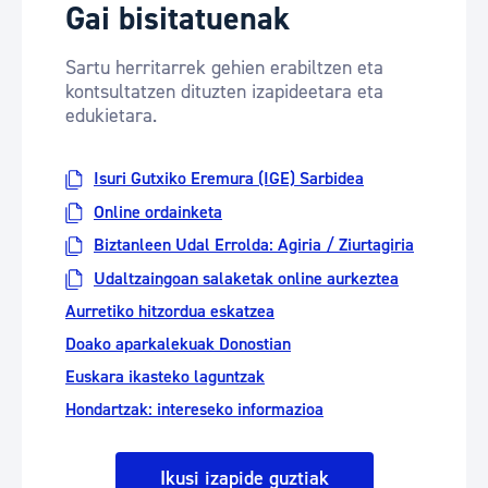
Gai bisitatuenak
Sartu herritarrek gehien erabiltzen eta
kontsultatzen dituzten izapideetara eta
edukietara.
Isuri Gutxiko Eremura (IGE) Sarbidea
Online ordainketa
Biztanleen Udal Errolda: Agiria / Ziurtagiria
Udaltzaingoan salaketak online aurkeztea
Aurretiko hitzordua eskatzea
Doako aparkalekuak Donostian
Euskara ikasteko laguntzak
Hondartzak: intereseko informazioa
Ikusi izapide guztiak