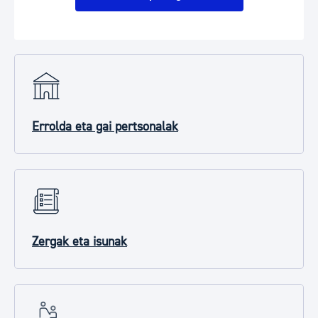
Errolda eta gai pertsonalak
Zergak eta isunak