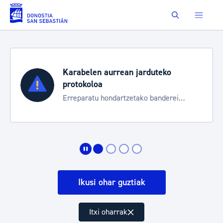
Eduki nagusira joan
Buscar
duteko
Aste Nagusia 2026
Trafiko mozketak eta garraio 
 banderei
bereziak
Ikusi ohar guztiak
Itxi oharrak