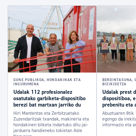
GUNE PUBLIKOA, HONDAKINAK ETA
BERDINTASUNA, 
INGURUMENA
BIZIKIDETZA
Udalak 112 profesionalez
Udalak prest 
osatutako garbiketa-dispositibo
dispositiboa, 
berezi bat martxan jarriko du
prebenitu eta 
Hiri Mantentze eta Zerbitzuetako
Abuztuaren 8tik 
Zuzendaritzak txandak, makineria eta
egongo da irekit
hondakinen bilketa indartuko ditu jai-
informazio eta a
jarduera handieneko tokietan Aste