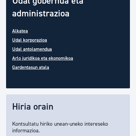
Udal gobernua eta
administrazioa
Alkatea
Udal korporazioa
Udal antolamendua
Arlo juridikoa eta ekonomikoa
Gardentasun atala
Hiria orain
Kontsultatu hiriko unean-uneko intereseko
informazioa.