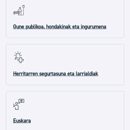
Gune publikoa, hondakinak eta ingurumena
Herritarren segurtasuna eta larrialdiak
Euskara