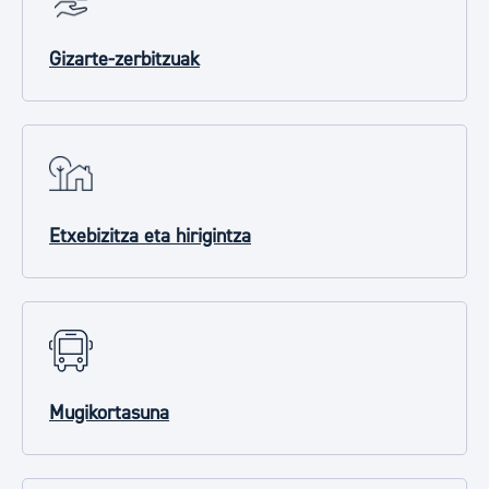
Gizarte-zerbitzuak
Etxebizitza eta hirigintza
Mugikortasuna