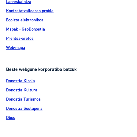
Lan-eskaintza
Kontratatzailearen profila
Egoitza elektronikoa
Mapak - GeoDonostia
Prentsa-aretoa
Web-mapa
Beste webgune korporatibo batzuk
Donostia Kirola
Donostia Kultura
Donostia Turismoa
Donostia Sustapena
Dbus