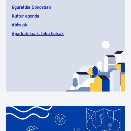
Eguraldia Donostian
Kultur agenda
Abisuak
Aparkalekuak: leku hutsak