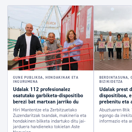
GUNE PUBLIKOA, HONDAKINAK ETA
BERDINTASUNA, 
INGURUMENA
BIZIKIDETZA
Udalak 112 profesionalez
Udalak prest 
osatutako garbiketa-dispositibo
dispositiboa, 
berezi bat martxan jarriko du
prebenitu eta 
Hiri Mantentze eta Zerbitzuetako
Abuztuaren 8tik 
Zuzendaritzak txandak, makineria eta
egongo da irekit
hondakinen bilketa indartuko ditu jai-
informazio eta a
jarduera handieneko tokietan Aste