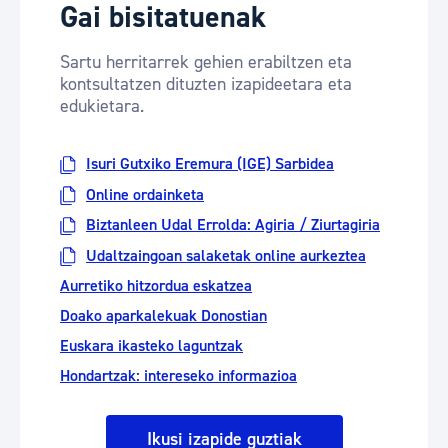
Gai bisitatuenak
Sartu herritarrek gehien erabiltzen eta
kontsultatzen dituzten izapideetara eta
edukietara.
Isuri Gutxiko Eremura (IGE) Sarbidea
Online ordainketa
Biztanleen Udal Errolda: Agiria / Ziurtagiria
Udaltzaingoan salaketak online aurkeztea
Aurretiko hitzordua eskatzea
Doako aparkalekuak Donostian
Euskara ikasteko laguntzak
Hondartzak: intereseko informazioa
Ikusi izapide guztiak