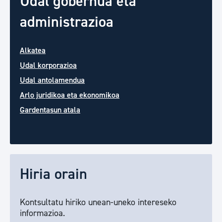
Udal gobernua eta
administrazioa
Alkatea
Udal korporazioa
Udal antolamendua
Arlo juridikoa eta ekonomikoa
Gardentasun atala
Hiria orain
Kontsultatu hiriko unean-uneko intereseko
informazioa.