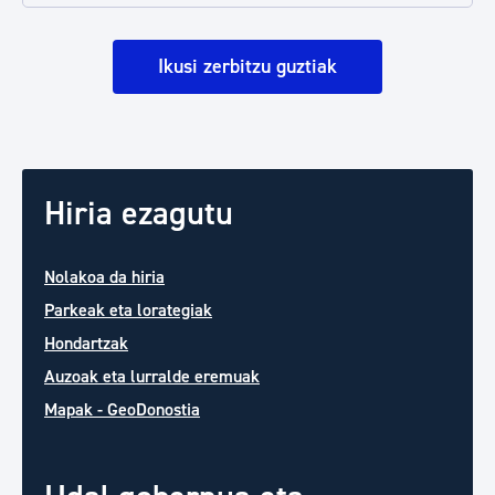
Ikusi zerbitzu guztiak
Hiria ezagutu
Nolakoa da hiria
Parkeak eta lorategiak
Hondartzak
Auzoak eta lurralde eremuak
Mapak - GeoDonostia