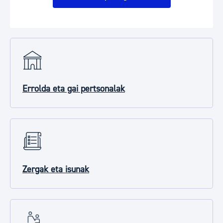
Errolda eta gai pertsonalak
Zergak eta isunak