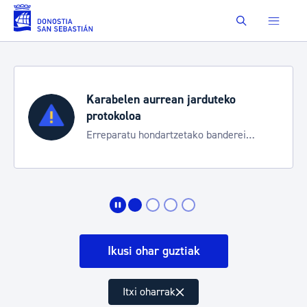
Eduki nagusira joan
Buscar
duteko
Aste Nagusia 2026
Trafiko mozketak eta garraio 
 banderei
bereziak
Ikusi ohar guztiak
Itxi oharrak