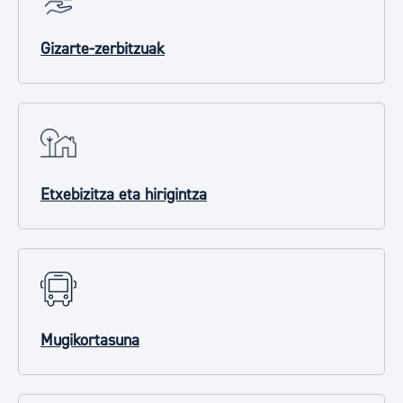
Gizarte-zerbitzuak
Etxebizitza eta hirigintza
Mugikortasuna