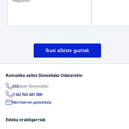
Nagusian
Ikusi albiste guztiak
Komunika zaitez Donostiako Udalarekin
(doan Donostiatik)
010
(+34) 943 481 000
Herritarren postontzia
Esteka erabilgarriak