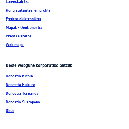
Lan-eskaintza
Kontratatzailearen profila
Egoitza elektronikoa
Mapak - GeoDonostia
Prentsa-aretoa
Web-mapa
Beste webgune korporatibo batzuk
Donostia Kirola
Donostia Kultura
Donostia Turismoa
Donostia Sustapena
Dbus