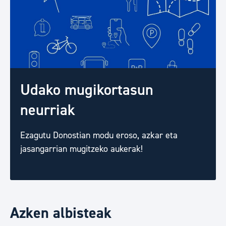
Udako mugikortasun
neurriak
Ezagutu Donostian modu eroso, azkar eta
jasangarrian mugitzeko aukerak!
Azken albisteak