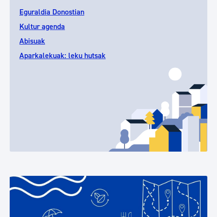
Eguraldia Donostian
Kultur agenda
Abisuak
Aparkalekuak: leku hutsak