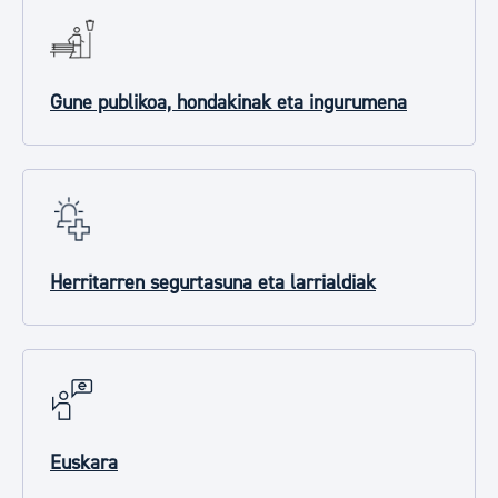
Gune publikoa, hondakinak eta ingurumena
Herritarren segurtasuna eta larrialdiak
Euskara