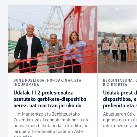
GUNE PUBLIKOA, HONDAKINAK ETA
BERDINTASUNA, 
INGURUMENA
BIZIKIDETZA
Udalak 112 profesionalez
Udalak prest 
osatutako garbiketa-dispositibo
dispositiboa, 
berezi bat martxan jarriko du
prebenitu eta 
Hiri Mantentze eta Zerbitzuetako
Abuztuaren 8tik 
Zuzendaritzak txandak, makineria eta
egongo da irekit
hondakinen bilketa indartuko ditu jai-
informazio eta a
jarduera handieneko tokietan Aste