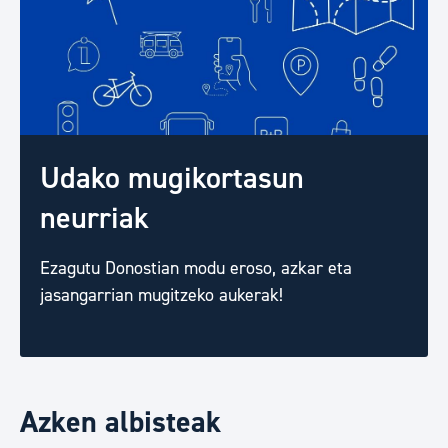
Udako mugikortasun
neurriak
Ezagutu Donostian modu eroso, azkar eta
jasangarrian mugitzeko aukerak!
Azken albisteak