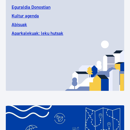
Eguraldia Donostian
Kultur agenda
Abisuak
Aparkalekuak: leku hutsak