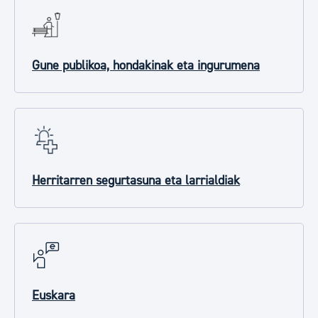
Gune publikoa, hondakinak eta ingurumena
Herritarren segurtasuna eta larrialdiak
Euskara