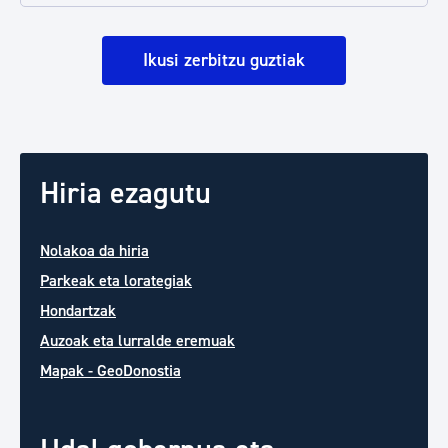
Ikusi zerbitzu guztiak
Hiria ezagutu
Nolakoa da hiria
Parkeak eta lorategiak
Hondartzak
Auzoak eta lurralde eremuak
Mapak - GeoDonostia