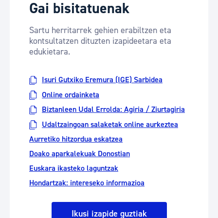
Gai bisitatuenak
Sartu herritarrek gehien erabiltzen eta
kontsultatzen dituzten izapideetara eta
edukietara.
Isuri Gutxiko Eremura (IGE) Sarbidea
Online ordainketa
Biztanleen Udal Errolda: Agiria / Ziurtagiria
Udaltzaingoan salaketak online aurkeztea
Aurretiko hitzordua eskatzea
Doako aparkalekuak Donostian
Euskara ikasteko laguntzak
Hondartzak: intereseko informazioa
Ikusi izapide guztiak