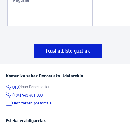
Nagusian
Ikusi albiste guztiak
Komunika zaitez Donostiako Udalarekin
(doan Donostiatik)
010
(+34) 943 481 000
Herritarren postontzia
Esteka erabilgarriak