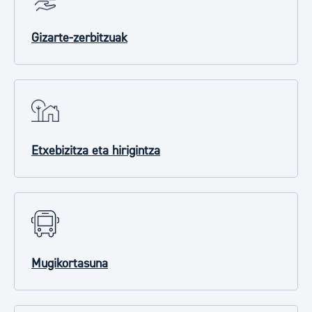
Gizarte-zerbitzuak
Etxebizitza eta hirigintza
Mugikortasuna