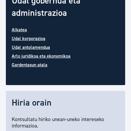
Udal gobernua eta
administrazioa
Alkatea
Udal korporazioa
Udal antolamendua
Arlo juridikoa eta ekonomikoa
Gardentasun atala
Hiria orain
Kontsultatu hiriko unean-uneko intereseko
informazioa.