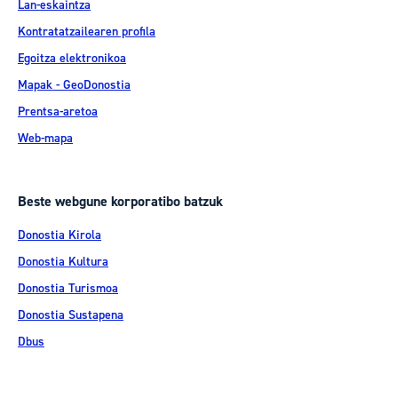
Lan-eskaintza
Kontratatzailearen profila
Egoitza elektronikoa
Mapak - GeoDonostia
Prentsa-aretoa
Web-mapa
Beste webgune korporatibo batzuk
Donostia Kirola
Donostia Kultura
Donostia Turismoa
Donostia Sustapena
Dbus