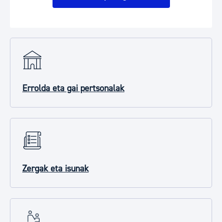
Errolda eta gai pertsonalak
Zergak eta isunak